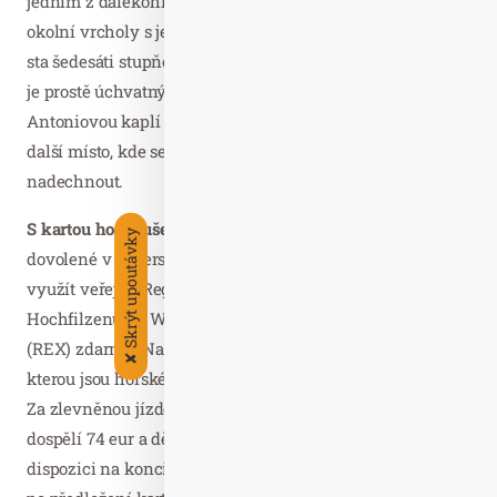
jedním z dalekohledů z vyhlídkové plošiny kříže, uvidíte
okolní vrcholy s jejich názvy a nadmořskou výškou. Tři
sta šedesáti stupňový výhled z horní vyhlídkové plošiny
je prostě úchvatný. Mimochodem: Jakobskreuz s
Antoniovou kaplí ve spodní části nabízí návštěvníkům
další místo, kde se mohou zastavit a zhluboka se
nadechnout.
S kartou hosta ušetříte trojnásobně.
Pokud jste na
Skrýt upoutávky
dovolené v Pillerseetal, můžete s kartou hosta zdarma
využít veřejný Regiobus. Přes Kitzbühelské Alpy (z
Hochfilzenu do Wörglu) můžete jet S-Bahnem a vlakem
(REX) zdarma. Navíc získáte levněji Pillerseetal Card, se
✘
kterou jsou horské lanovky a četné další nabídky zdarma.
Za zlevněnou jízdenku s platností čtyři dny zaplatí
dospělí 74 eur a děti 37 eur. Třídenní vstupenka je k
dispozici na konci horské sezóny (od 9. září). Dospělí zde