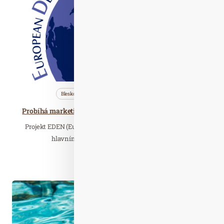
2019
Bleskovky
Nezařazené
Téma
Probíhá marketingový i soutěžní ročník projektu EDEN
Projekt EDEN (European Destinations of Excellence), jehož
hlavním cílem je podpora udržitelného…
Číst celý článek
Čer. 21
2021