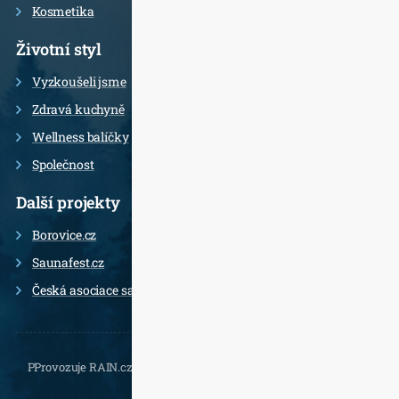
Kosmetika
Životní styl
Vyzkoušeli jsme
Zdravá kuchyně
Wellness balíčky
Společnost
Další projekty
Borovice.cz
Saunafest.cz
Česká asociace saunérů
PProvozuje RAIN.cz, Daliborova 22a, 102 00 Praha 10 - Hostivař,
, e-
mail.: