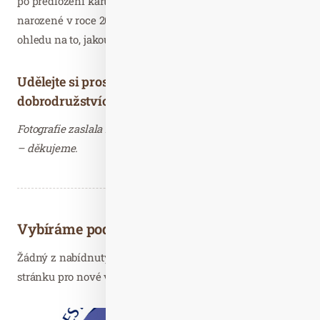
po předložení karty hosta zaplatí 66 eur, děti nic. Děti
narozené v roce 2019 a mladší cestují vždy zdarma, bez
ohledu na to, jakou jízdenku mají jejich rodiče.
Udělejte si prostor pro sny o horských
dobrodružstvích!
Fotografie zaslala Kateřina Svobodová, ANTENNA Media
– děkujeme.
Vybíráme podobné články
Žádný z nabídnutých článků vás nezajímá? Aktualizujte
stránku pro nové výsledky...
Čer. 23