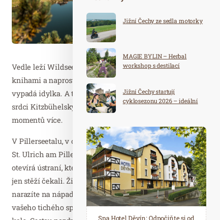
Jižní Čechy ze sedla motorky
MAGIE BYLIN – Herbal
workshop s destilací
Vedle leží Wildseeloderhaus, horská chata s obrázkovými
knihami a naprosto jedinečným prostředím. Takhle
Jižní Čechy startují
vypadá idylka. A to nejlepší na tom je, že v Pillerseetal v
cyklosezonu 2026 – ideální
srdci Kitzbühelských Alp najdete podobných míst a
destinace pro aktivní
momentů více.
dovolenou
V Pillerseetalu, v okolí pěti obcí Fieberbrunn, Hochfilzen,
St. Ulrich am Pillersee, St. Jakob in Haus a Waidring, se
otevírá ústraní, které byste uprostřed Kitzbühelských Alp
jen stěží čekali. Živou duši široko daleko nepotkáte, spíš
narazíte na nápadnou kamennou desku na obzoru,
vašeho tichého společníka na túrách nebo výletech na
Spa Hotel Děvín: Odpočiňte si od
Saunový ráj Holice: Odpočinek a