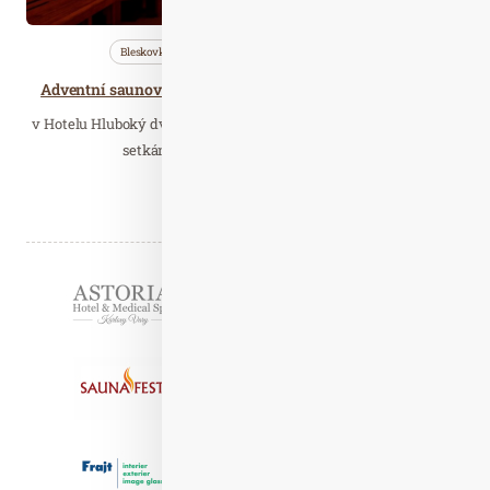
Bleskovky
Nezařazené
Saunování
Adventní saunové setkání saunérů v hotelu Hluboký dvůr
v Hotelu Hluboký dvůr proběhne tradiční mezinárodní Adventní
setkání saunérů. Těšit se můžete na…
Číst celý článek
Partneři