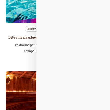
Bleskovky
Nezařazené
Wellness…
Léto v nejnavštěvovanějším českém aquaparku bude hýřit barvami
Po dlouhé pauze, která trvala více než deset měsíců, se
Aquapalace Praha dočkal otevření a vítá v…
Číst celý článek
Lis. 20
2021