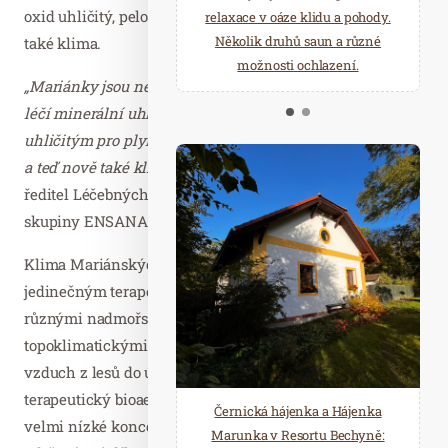
oxid uhličitý, peloidy (rašeliny, slatiny a bahna) a nyní
starostí všedních dnů a přijeďte
relaxace v oáze klidu a pohody.
načerpat novou energii do
Několik druhů saun a různé
také klima.
Mariánských Lázní.
možnosti ochlazení.
„Mariánky jsou nejkomplexnější přírodní lázně, kde se
léčí minerální uhličitou vodou, přírodním oxidem
uhličitým pro plynové obálky a plynové injekce, peloidy
a teď nově také klimatem,“
říká Karel Kalivoda, generální
ředitel Léčebných lázní Mariánské Lázně patřících do
skupiny ENSANA.
Klima Mariánských Lázní se vyznačuje svým
jedinečným terapeutickým potenciálem, který je dán
různými nadmořskými výškami a specifickými
topoklimatickými poměry. V noci přináší chladnější
vzduch z lesů do údolí, kde se lázně nachází,
terapeutický bioaerosol. Měření kvality ovzduší ukázala
Černická hájenka a Hájenka
velmi nízké koncentrace škodlivin a kvalita vzduchu je
Marunka v Resortu Bechyně: