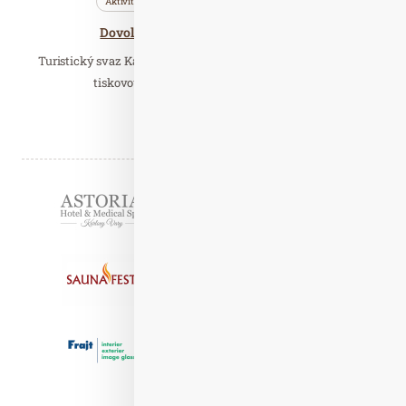
Aktivity
Cestujeme
Nezařazené
Dovolená snů pro milovníky sněhu
Turistický svaz Kaiserwinkl uspořádal ve středu 9. Listopadu
tiskovou konferenci v Tančícím domě.…
Číst celý článek
Partneři