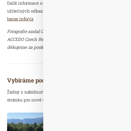
Další informace o Mariánských Lázních včetně
užitečných odkazů najdete zde:
https://marianske-
lazne.info/cz
Fotografie zaslal Ondřej Hampl, Managing Director,
ACCEDO Czech Republic Communications s.r.o. –
děkujeme za poskytnutí.
Vybíráme podobné články
Žádný z nabídnutých článků vás nezajímá? Aktualizujte
stránku pro nové výsledky...
Čer. 26
2024