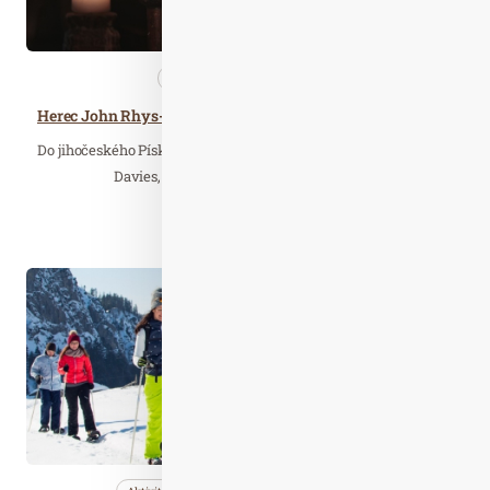
Cestujeme
Wellness…
Herec John Rhys-Davies, představitel trpaslíka Gimliho, natáčel v Písku
Do jihočeského Písku zavítala hollywoodská hvězda John Rhys-
Davies, známý především jako trpaslík…
Číst celý článek
Lis. 16
2022