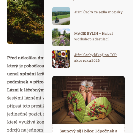
Jižní Čechy ze sedla motorky
MAGIE BYLIN – Herbal
workshop s destilací
Jižní Čechy lákají na TOP
Před několika dny Český inspektorát lázní a zřídel,
akce roku 2026
který je pobočkou Ministerstva zdravotnictví, oficiálně
uznal splnění kritérií pro využívání klimatických
podmínek v přírodních léčebných lázních Mariánských
Lázní k léčebným účelům
. Tímto se Mariánky staly
šestými lázněmi v České republice, které si mohou
připsat toto prestižní označení. V rámci Česka, ale stojí na
jedinečné pozici, neboť jsou jediným lázeňským městem,
které využívá kompletní paletu přírodních léčivých
zdrojů na jednom místě: minerální prameny, minerální
Spa Hotel Děvín: Odpočiňte si od
Saunový ráj Holice: Odpočinek a