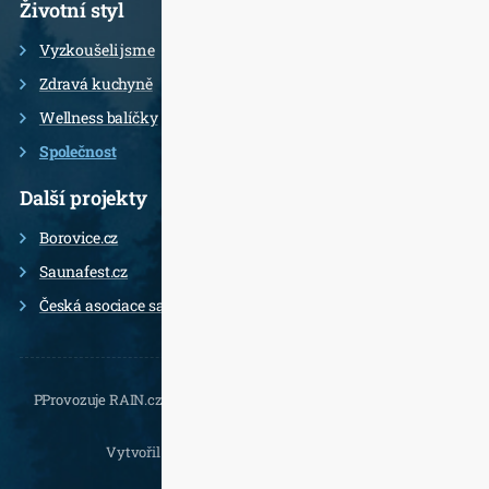
Životní styl
Vyzkoušeli jsme
Zdravá kuchyně
Wellness balíčky
Společnost
Další projekty
Borovice.cz
Saunafest.cz
Česká asociace saunérů
PProvozuje RAIN.cz, Daliborova 22a, 102 00 Praha 10 - Hostivař,
, e-
mail.:
Vytvořil
Jan Doušek
,
Wordpress
a
Leximo
.