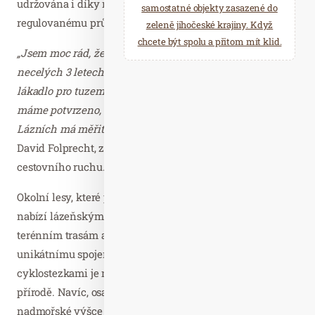
udržována i díky nízkoemisní veřejné dopravě a
samostatné objekty zasazené do
regulovanému průjezdu městem.
zeleně jihočeské krajiny. Když
chcete být spolu a přitom mít klid.
„Jsem moc rád, že se nám podařilo projekt úspěšně po
necelých 3 letech dokončit a máme tak další skvělé
lákadlo pro tuzemské i zahraniční návštěvníky. Vlastně
máme potvrzeno, že jen přítomnost v Mariánských
Lázních má měřitelný pozitivní dopad na zdraví,“
dodává
David Folprecht, za mariánskolázeňskou asociaci
cestovního ruchu.
Okolní lesy, které přímo navazují na městskou zástavbu,
nabízí lázeňským hostům a klientům snadný přístup k
terénním trasám a specifický bioaerosol. Díky
unikátnímu spojení lázeňských tras s turistickými a
cyklostezkami je možné individualizovat pohyb hostů v
přírodě. Navíc, osada Kladská, díky své horské poloze a
nadmořské výšce 820 m n.m., poskytuje klientům