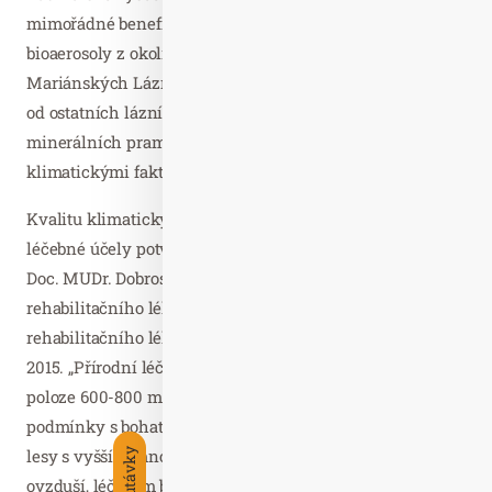
mimořádné benefity – čistý vzduch naplněný léčivými
bioaerosoly z okolních smrkových lesů. To dělá z
Mariánských Lázní unikátní destinaci, která se odlišuje
od ostatních lázní Karlovarského kraje nejen složením
minerálních pramenů, ale i výše zmíněnými
klimatickými faktory.
Kvalitu klimatických podmínek Mariánských Lázní pro
léčebné účely potvrzují i renomovaní odborníci, včetně
Doc. MUDr. Dobroslavy Jandové, pedagoga na Katedře
rehabilitačního lékařství IPVZ Praha, přednosty Kliniky
rehabilitačního lékařství 3. LF UK v Praze v letech 2007-
2015. „Přírodní léčebné lázně Mariánské Lázně mají v
poloze 600-800 m n.m. mimořádně příznivé přírodní
podmínky s bohatými smíšenými i čistě jehličnatými
lesy s vyšším množstvím negativně nabitých iontů v
ovzduší, léčivým bioaerosolem, relativně stabilní vlhkostí