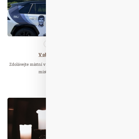
Cestujeme
Nezařazené
V obklopení hor v Pyhrn Prielu
Zdolávejte místní vrcholy na četných via ferratách, koupejte se v
místních scenerických jezerech…
Číst celý článek
Říj. 03
2025