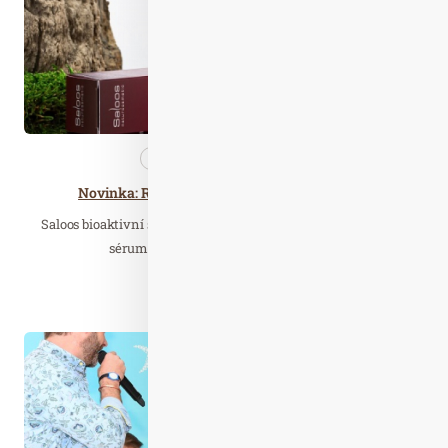
Kosmetika
Nezařazené
Novinka: Retinol bioaktivní sérum SALOOS®
Saloos bioaktivní séra se rozrostla o vysoce účinné bio olejové
sérum s retinolem a bakuchiolem. Co…
Číst celý článek
Čer. 09
2023