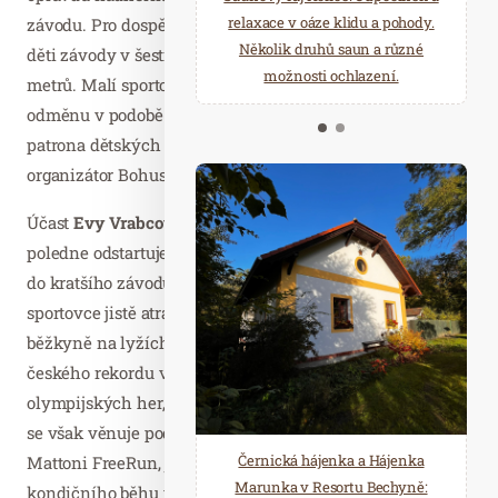
starostí všedních dnů a přijeďte
relaxace v oáze klidu a pohody.
závodu. Pro dospělé máme trasy na 6 a 12 kilometrů, pro
načerpat novou energii do
Několik druhů saun a různé
děti závody v šesti věkových kategoriích na 100 až 1 800
Mariánských Lázní.
možnosti ochlazení.
metrů. Malí sportovci se mohou těšit i na oblíbenou
odměnu v podobě perníkové medaile a sladký dárek od
patrona dětských závodů Franz Josef Kaiser,“ zve hlavní
organizátor Bohuslav Komín.
Účast
Evy Vrabcové Nývltové
, která nejprve v pravé
poledne odstartuje hlavní závod a vzápětí se sama zapojí
do kratšího závodu na 6 kilometrů, bude pro mnohé
sportovce jistě atraktivním zpestřením. Někdejší úspěšná
běžkyně na lyžích a následně skvělá atletka, držitelka
českého rekordu v maratonu a účastnice pěti
olympijských her, letos ukončila aktivní kariéru, i nadále
se však věnuje podpoře sportu, mj. jako vedoucí projektu
Černická hájenka a Hájenka
Mattoni FreeRun, jenž sdružuje po celé republice kouče
Marunka v Resortu Bechyně:
kondičního běhu pod hlavičkou Runczech. V rámci