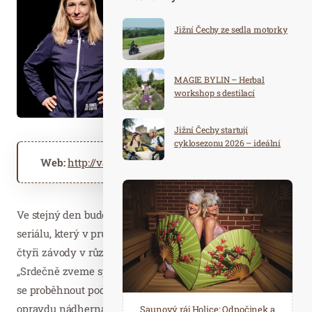
Jižní Čechy ze sedla motorky
MAGIE BYLIN – Herbal
workshop s destilací
Jižní Čechy startují
cyklosezonu 2026 – ideální
destinace pro aktivní
Web:
http://valachytour.cz
dovolenou
Ve stejný den budou vyhlášení také absolutní vítězové
seriálu, který v průběhu celého roku tradičně zahrnuje
čtyři závody v různých disciplínách na Valašsku.
„Srdečně zveme sportovce všeho věku i kondice. Přijďte
se proběhnout podzimní přírodou, která je v tomto čase
opravdu nádherná, a užít si tradičně skvělou atmosféru
Spa Hotel Děvín: Odpočiňte si od
Saunový ráj Holice: Odpočinek a