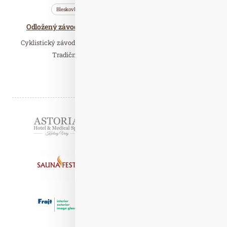
Bleskovky
Nezařazené
Wellness…
Odložený závod Bike Valachy ve Velkých Karlovicích
Cyklistický závod Bike Valachy ve Velkých Karlovicích bude!
Tradiční akce seriálu Valachy tour byla…
Číst celý článek
Partneři