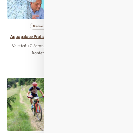
Bleskovky
Nezařazené
Wellness…
Aquapalace Praha zahajuje letní sezónu v Havajském stylu
Ve středu 7. června 2023 proběhla v Aquapalace Praha tisková
konference a byla odstartována již 15.…
Číst celý článek
Srp. 18
2020