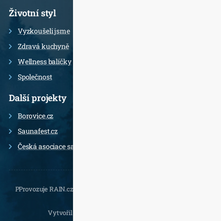
Životní styl
Vyzkoušeli jsme
Zdravá kuchyně
Wellness balíčky
Společnost
Další projekty
Borovice.cz
Saunafest.cz
Česká asociace saunérů
PProvozuje RAIN.cz, Daliborova 22a, 102 00 Praha 10 - Hostivař,
, e-
mail.:
Vytvořil
Jan Doušek
,
Wordpress
a
Leximo
.