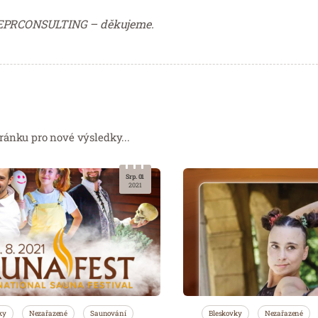
 PEPRCONSULTING – děkujeme.
ránku pro nové výsledky...
Srp. 01
2021
ky
Nezařazené
Saunování
Bleskovky
Nezařazené