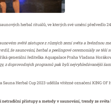
 saunových herbal rituálů, ve kterých své umění předvedlo 2
em Saunovém světě zástupce z různých zemí světa a hvězdnou m
dil, že saunování, herbal a peelingové ceremoniály se těší st
říká generální ředitelka Aquapalace Praha Vladana Horákov
ingy, z doprovodných programů pak byli nejvyhledávanější ša
ěta Sauna Herbal Cup 2023 udělila vítězné označení KING OF
ní i netradiční přístupy a metody v saunování, trendy ze světa