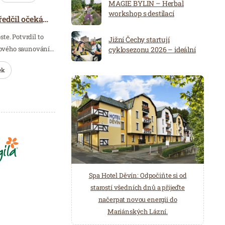
MAGIE BYLIN – Herbal
workshop s destilací
10. ročník SaunaFestu předčil očekávání
te. Potvrdil to
Jižní Čechy startují
tkového saunování…
cyklosezonu 2026 – ideální
destinace pro aktivní
dovolenou
ek
Spa Hotel Děvín: Odpočiňte si od
Saunový ráj Holice: Odpočinek a
starostí všedních dnů a přijeďte
relaxace v oáze klidu a pohody.
načerpat novou energii do
Několik druhů saun a různé možnosti
Mariánských Lázní.
ochlazení.