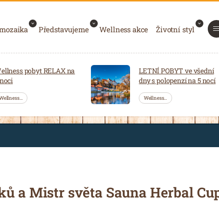
 mozaika
Představujeme
Wellness akce
Životní styl
ellness pobyt RELAX na
LETNÍ POBYT ve všední
 noci
dny s polopenzí na 5 nocí
Wellness…
Wellness…
ků a Mistr světa Sauna Herbal Cu