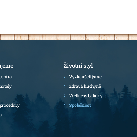
ujeme
Životní styl
centra
Vyzkoušeli jsme
hotely
Zdravá kuchyně
Wellness balíčky
 procedury
Společnost
a