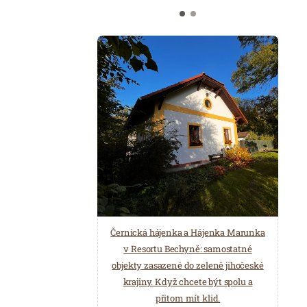
Černická hájenka a Hájenka Marunka
v Resortu Bechyně: samostatné
objekty zasazené do zeleně jihočeské
krajiny. Když chcete být spolu a
přitom mít klid.