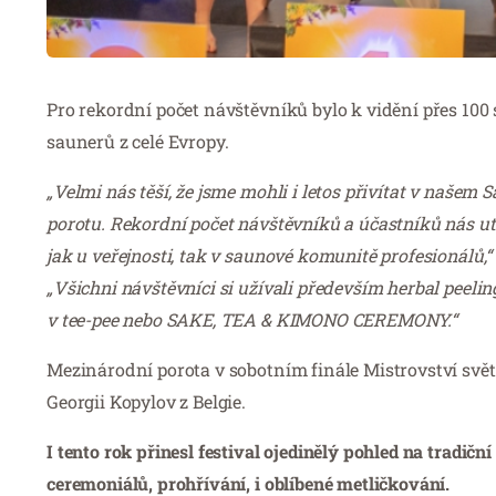
Pro rekordní počet návštěvníků bylo k vidění přes 100
saunerů z celé Evropy.
„Velmi nás těší, že jsme mohli i letos přivítat v naš
porotu. Rekordní počet návštěvníků a účastníků nás utvr
jak u veřejnosti, tak v saunové komunitě profesionálů,“
„Všichni návštěvníci si užívali především herbal peel
v tee-pee nebo SAKE, TEA & KIMONO CEREMONY.“
Mezinárodní porota v sobotním finále Mistrovství sv
Georgii Kopylov z Belgie.
I tento rok přinesl festival ojedinělý pohled na tradič
ceremoniálů, prohřívání, i oblíbené metličkování.