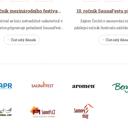
Osmý ročník mezinárodního festivalu zážitkového saunování SaunaFest 2021
stival se loni netradičně uskutečnil v
Zájem Čechů o saunování ros
I letos připravuje pořadatel SaunaFest…
jubilejní ročník festivalu záži
Číst celý článek
Číst celý člán