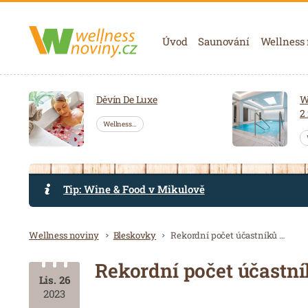
Navigace
Úvod
Saunování
Wellness
Děvín De Luxe
W
2
Wellness…
Tip: Wine & Food v Mikulově
Drobečková navigace
Wellness noviny
Bleskovky
Rekordní počet účastníků a Mistr světa Sauna Herbal Cup 2023
Rekordní počet účastní
Lis. 26
2023