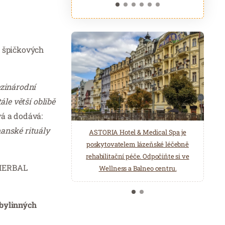
4 špičkových
ezinárodní
ále větší oblibě
á a dodává:
manské rituály
ASTORIA Hotel & Medical Spa je
Belgická značka Aromen nabízí
poskytovatelem lázeňské léčebně
přírodní produkty pro wellness a
rehabilitační péče. Odpočiňte si ve
saunová centra. Éterické oleje,
 HERBAL
Wellness a Balneo centru.
hydroláty, esence pro parní lázně…
 bylinných