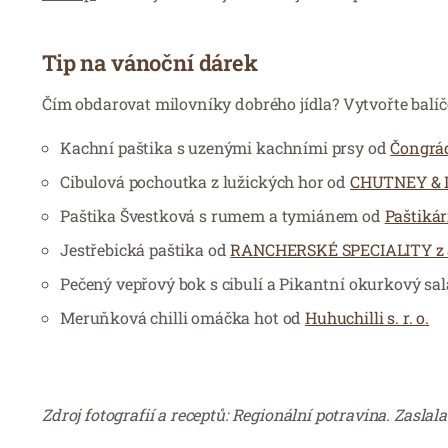
Tip na vánoční dárek
Čím obdarovat milovníky dobrého jídla? Vytvořte balíč
Kachní paštika s uzenými kachními prsy od
Čongrá
Cibulová pochoutka z lužických hor od
CHUTNEY & D
Paštika Švestková s rumem a tymiánem od
Paštiká
Jestřebická paštika od
RANCHERSKÉ SPECIALITY z J
Pečený vepřový bok s cibulí a Pikantní okurkový sa
Meruňková chilli omáčka hot od
Huhuchilli s. r. o.
Zdroj fotografií a receptů: Regionální potravina. Za