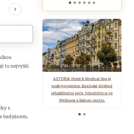
načkou
í tu nejvyšší
ASTORIA Hotel & Medical Spa je
Belgická značka Aromen nabízí
poskytovatelem lázeňské léčebně
přírodní produkty pro wellness a
rehabilitační péče. Odpočiňte si ve
saunová centra. Éterické oleje,
Wellness a Balneo centru.
hydroláty, esence pro parní lázně…
žky s
 s badyánem,