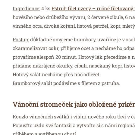
Ingredience:
4 ks
Pstruh filet uzený – ručně filetovan
hovězího nebo drůbežího vývaru, 2 červené cibule, 6 nak
vinného octa, divoké koření, listová petržel, kopr, mletý 
Postup:
důkladně omyjeme brambory, uvaříme je v oso
zkaramelizovat cukr, přilijeme ocet a necháme ho odpaři
provaříme alespoň 20 minut. Hotový lák přecedíme a 
přidáme nakrájené okurky, cibuli, nasekaný kopr, listo
Hotový salát necháme přes noc odležet.
Bramborový salát podáváme s filetem z pstruha.
Vánoční stromeček jako obložené prké
Kouzlo vánočních svátků i vítání nového roku tkví v ča
Popusťte uzdu své fantazii a vytvořte si s námi regio
příběhem a vytříbenou chutí.