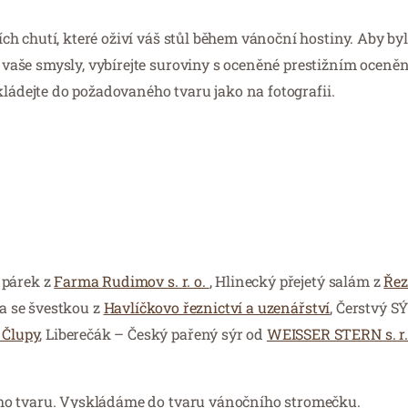
h chutí, které oživí váš stůl během vánoční hostiny. Aby by
aše smysly, vybírejte suroviny s oceněné prestižním oceněn
kládejte do požadovaného tvaru jako na fotografii.
 párek z
Farma Rudimov s. r. o.
, Hlinecký přejetý salám z
Řez
a se švestkou z
Havlíčkovo řeznictví a uzenářství
, Čerstvý S
 Člupy
, Liberečák – Český pařený sýr od
WEISSER STERN s. r.
ho tvaru. Vyskládáme do tvaru vánočního stromečku.