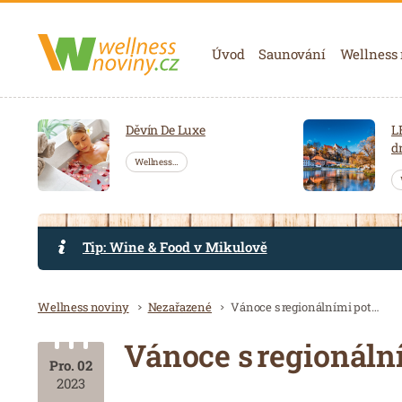
Navigace
Úvod
Saunování
Wellness
Děvín De Luxe
L
d
Wellness…
Tip: Wine & Food v Mikulově
Drobečková navigace
Wellness noviny
Nezařazené
Vánoce s regionálními potravinami
Vánoce s regionáln
Pro. 02
2023