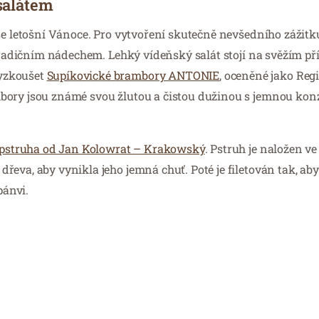
salátem
aše letošní Vánoce. Pro vytvoření skutečně nevšedního zážitk
 tradičním nádechem. Lehký vídeňský salát stojí na svěžím př
vyzkoušet
Supíkovické brambory ANTONIE
, oceněné jako Reg
bory jsou známé svou žlutou a čistou dužinou s jemnou konz
pstruha od Jan Kolowrat – Krakowský
. Pstruh je naložen v
eva, aby vynikla jeho jemná chuť. Poté je filetován tak, ab
pánvi.