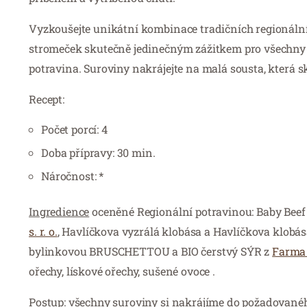
Vyzkoušejte unikátní kombinace tradičních regionálníc
stromeček skutečně jedinečným zážitkem pro všechny v
potravina. Suroviny nakrájejte na malá sousta, která s
Recept:
Počet porcí: 4
Doba přípravy: 30 min.
Náročnost: *
Ingredience
oceněné Regionální potravinou: Baby Beef
s. r. o.
, Havlíčkova vyzrálá klobása a Havlíčkova klobás
bylinkovou BRUSCHETTOU a BIO čerstvý SÝR z
Farma
ořechy, lískové ořechy, sušené ovoce .
Postup:
všechny suroviny si nakrájíme do požadované