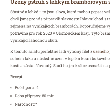
Uzený pstruh s lehkým bramborovým 
Šťastné a lehké – to jsou slova, která mohou popsat v
chvil jsme pro vás připravili slavnostní hlavní chod s
zejména na vynikajících bramborách. Doporučujeme 
potravina pro rok 2023 v Olomouckém kraji. Tyto bram
vynikající lahodnou chutí.
K tomuto salátu perfektně ladí výtečný filet z
uzeného 
solném láku a následně uzen v teplém kouři bukového dř
kostí a zůstal šťavnatý. Stačí ho jen krátce osmažit na 
Recept:
Počet porcí: 4
Doba přípravy: 80 min.
Náročnost: *