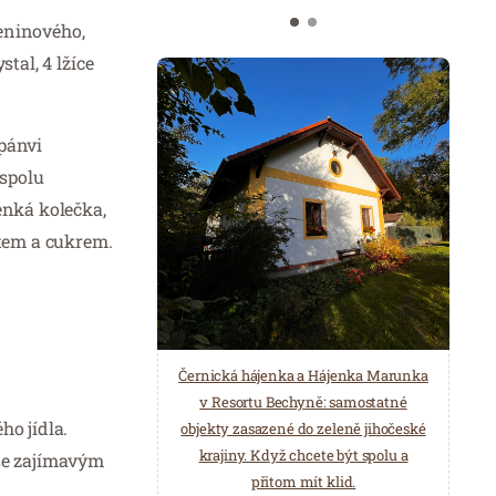
leninového,
tal, 4 lžíce
pánvi
 spolu
enká kolečka,
ctem a cukrem.
Černická hájenka a Hájenka Marunka
v Resortu Bechyně: samostatné
ho jídla.
objekty zasazené do zeleně jihočeské
krajiny. Když chcete být spolu a
 se zajímavým
přitom mít klid.