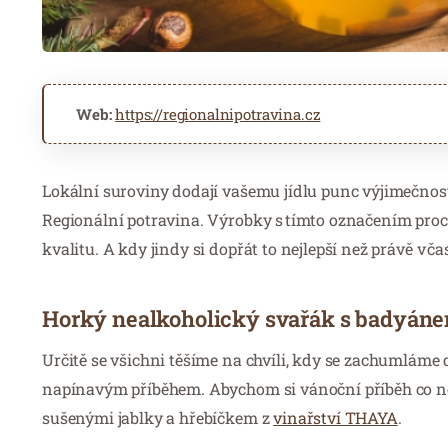
Web:
https://regionalnipotravina.cz
Lokální suroviny dodají vašemu jídlu punc výjimečnosti
Regionální potravina. Výrobky s tímto označením proc
kvalitu. A kdy jindy si dopřát to nejlepší než právě v 
Horký nealkoholický svařák s badyáne
Určitě se všichni těšíme na chvíli, kdy se zachumlám
napínavým příběhem. Abychom si vánoční příběh co ne
sušenými jablky a hřebíčkem z
vinařství THAYA
.