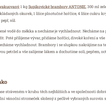
ý vakuovaný
, 1 kg
Supíkovické brambory ANTONIE
, 300 ml ze
ládaných okurek, 1 lžíce plnotučné hořčice, 4 lžíce cukru krys
pepř, sůl.
lené vodě do měkka a necháme je vychladnout. Necháme na 
t. Poté přilijeme vývar, přidáme hořčici, divoké koření a vše
necháme vychladnout. Brambory i se slupkou nakrájíme na t
vou petržel a vše zalijeme lákem a dochutíme solí, pepřem, o
nko
se stráveném v kruhu těch nejbližších a ve společnosti dobré
nální vánoční stromeček složený z pečlivě vybraných surovin