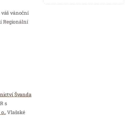
l váš vánoční
í Regionální
nictví Švanda
ÝR s
 o.
, Vlašské