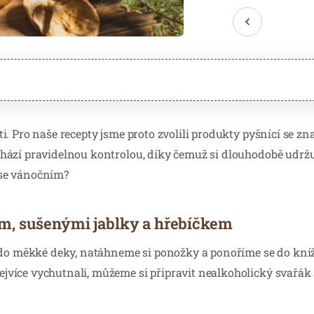
. Pro naše recepty jsme proto zvolili produkty pyšnící se z
hází pravidelnou kontrolou, díky čemuž si dlouhodobě udržuj
čase vánočním?
m, sušenými jablky a hřebíčkem
e do měkké deky, natáhneme si ponožky a ponoříme se do kní
jvíce vychutnali, můžeme si připravit nealkoholický svařák