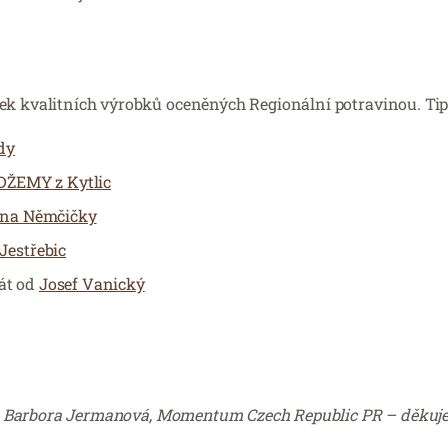
ek kvalitních výrobků oceněných Regionální potravinou. Tip
dy
ŽEMY z Kytlic
rna Němčičky
estřebic
lát od
Josef Vanický
slala Barbora Jermanová, Momentum Czech Republic PR – děkuj