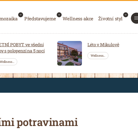
 mozaika
Představujeme
Wellness akce
Životní styl
ETNÍ POBYT ve všední
Léto v Mikulově
ny s polopenzí na 5 nocí
Wellness…
Wellness…
ími potravinami