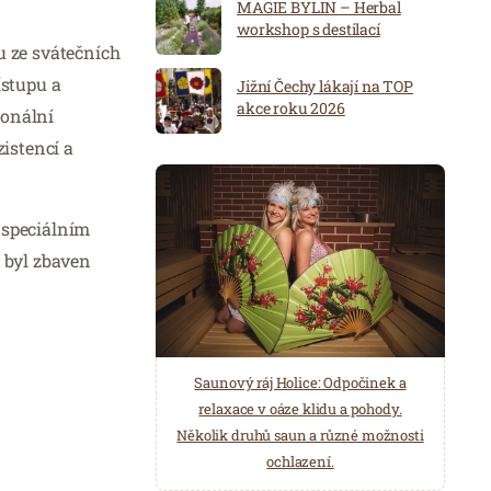
MAGIE BYLIN – Herbal
workshop s destilací
u ze svátečních
ístupu a
Jižní Čechy lákají na TOP
akce roku 2026
ionální
istencí a
e speciálním
y byl zbaven
Spa Hotel Děvín: Odpočiňte si od
Saunový ráj Holice: Odpočinek a
starostí všedních dnů a přijeďte
relaxace v oáze klidu a pohody.
načerpat novou energii do
Několik druhů saun a různé možnosti
Mariánských Lázní.
ochlazení.