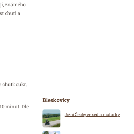
yjí, známého
t chuti a
 chuti: cukr,
Bleskovky
0 minut. Dle
Jižní Čechy ze sedla motorky