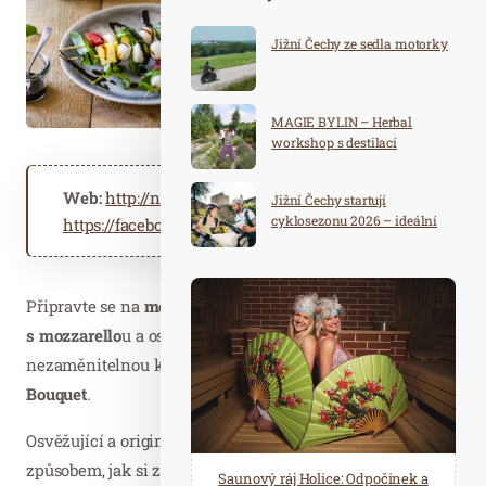
Jižní Čechy ze sedla motorky
MAGIE BYLIN – Herbal
workshop s destilací
Web:
http://nejmelouny.cz
Jižní Čechy startují
cyklosezonu 2026 – ideální
https://facebook.com/bouquetovoce
destinace pro aktivní
dovolenou
Připravte se na
melounovou polévku, jednohubky, špízy
s mozzarello
u a osvěžující
melounové poháry
– a to vše s
nezaměnitelnou kvalitou a chutí bezpeckového
melounu
Bouquet
.
Osvěžující a originální
melounová polévka
je ideálním
způsobem, jak si zpestřit horký den. Je lehká a lahodná a
Spa Hotel Děvín: Odpočiňte si od
Saunový ráj Holice: Odpočinek a