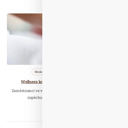
Číst celý článek
Zář. 04
2019
Bleskovky
Nezařazené
Profi…
Wellness konference – Hotelové wellness & Spa
Zaměstnanci ve wellness jsou klíčovým prvkem vedoucím k
úspěchu provozu. Další ročník odborného…
Číst celý článek