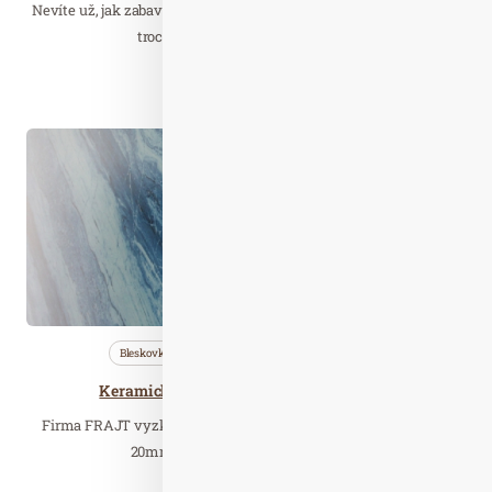
Nevíte už, jak zabavit děti doma? A zároveň byste jim rádi dopřáli
trochu pohybu? K tomu je může…
Číst celý článek
Dub. 26
2021
Bleskovky
Nezařazené
Technolog…
Keramický tisk na sklo posunuje hranice
Firma FRAJT vyzkoušela, zda potiskne i skleněnou desku o tl.
20mm. Podařilo se! Vznikla z toho…