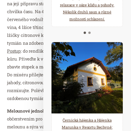
na její přípravu stačí pár jednoduchých ingrediencí a
starostí všedních dnů a přijeďte
relaxace v oáze klidu a pohody.
chvilka času. Na 4 porce
budete potřebovat:
1 kg
načerpat novou energii do
Několik druhů saun a různé
červeného vodního melounu Bouquet, 200 ml bílého
Mariánských Lázní.
možnosti ochlazení.
vína, 4 lžíce třtinového cukru, 2 lžíce citronové šťávy, ½
lžičky citronové kůry, 250 g jahod, 1 chilli papričku,
tymián na zdobení.
Postup
: do rendlíku dejte víno, přidejte cukr a citronovou
kůru. Přiveďte k varu a vařte asi 2 minutky. Jahody
zbavte stopek a melounovou dužinu nakrájejte na kusy.
Do mixéru přilejte vychladlé víno, přidejte meloun,
jahody, citronovou šťávu a chilli papričku. Poté důkladně
rozmixujte. Polévku nechte chladit. Poté podávejte
ozdobenou tymiánem.
Melounové jednohubky
jsou perfektním lehkým
občerstvením pro každou příležitost. Kombinace sladkého
Černická hájenka a Hájenka
melounu a sýra vás příjemně překvapí a oživí vaše menu.
Marunka v Resortu Bechyně: