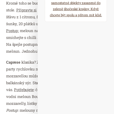
Kromě toho se budou tyto jednohubky vyjímat na každém
samostatné objekty zasazené do
zeleně jihočeské krajiny. Když
stole.
Připravte si
na ně: červený vodní meloun Bouquet,
chcete být spolu a přitom mít klid.
šťávu z 1 citronu, špetku mletého chilli, 20 plátků sušené
šunky, 20 plátků uzeného sýra.
Postup:
meloun nakrájejte na kostky. Citronovou šťávu
smíchejte s chilli a poté s ní zakapejte kostky melounu.
Na špejle postupně napichujte sýr, poté šunku a nakonec
meloun. Jednohubky ihned podávejte.
Caprese
klasika? Zapojte do hry další chutě a osvěžte tuto
party rychlovku novou sladkou energií. Na špízy s
mozzarellou můžete použít i jiný sýr, například fetu nebo
balkánský sýr. Stačí najít tu nejlepší kombinaci právě pro
vás.
Potřebujete
: červený vodní meloun Bouquet, žlutý
vodní meloun Bouquet, citronovou šťávu, 200 g mini
mozzarelly, lístky bazalky, balzamikový krém.
Postup
: melouny nakrájejte na kostky. Na špejle střídavě