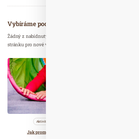
Vybíráme podobné články
Žádný z nabídnutých článků vás nezajímá? Aktualizujte
stránku pro nové výsledky...
Bře. 18
2020
Aktivity
Bleskovky
Nezařazené
Jak proměnit pokoj v zábavnou tělocvičnu