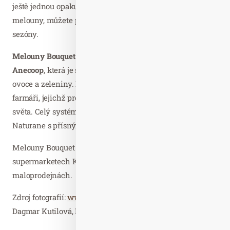
ještě jednou opakujte. Hotové poháry ozdobte zbylými
melouny, můžete přidat i další ovoce podle chuti a
sezóny.
Melouny Bouquet
dováží do České republiky
společnost
Anecoop
, která je španělským lídrem v exportu čerstvého
ovoce a zeleniny. Firma spolupracuje s více než 70 000
farmáři, jejichž produkty vyváží do více než 60 zemí
světa. Celý systém je chráněn ochrannou známkou
Naturane s přísnými předpisy.
Melouny Bouquet jsou k dostání od konce dubna v
supermarketech Kaufland, Globus, Albert a ve vybraných
maloprodejnách.
Zdroj fotografií:
www.nejmelouny.cz
. Fotografie zaslala
Dagmar Kutilová, PR consultant cammino… Děkujeme.