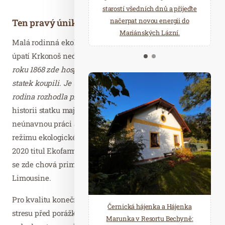
starostí všedních dnů a přijeďte
relaxace v oáze klidu a pohody.
načerpat novou energii do
Několik druhů saun a různé
Ten pravý únik do přírody
Mariánských Lázní.
možnosti ochlazení.
Malá rodinná ekologická farma dlouhodobě hospodaří na
úpatí Krkonoš nedaleko Vrchlabí a Jilemnice.
„Již od
roku 1868 zde hospodařili manželovi prarodiče, kteří
statek koupili. Je tomu tedy již více než 150 let, co se naše
rodina rozhodla pro život a práci na farmě,“
popisuje
historii statku majitelka Hana Řehořková. Za svou
neúnavnou práci a produkci výjimečných produktů v
režimu ekologického zemědělství obdržela farma v roce
2020 titul Ekofarmy roku. Na bezmála 70 hektarech půdy
se zde chová primárně skot plemene Charolais a
Limousine.
Pro kvalitu konečného produktu je podstatná i míra
Černická hájenka a Hájenka
stresu před porážkou, proto se majitelé rozhodli
Marunka v Resortu Bechyně: