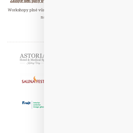
Zažijte den plný bylinek a vůní na Festivalu Aromaterapie & Bylinky!
Workshopy plné vůní, přednášky o léčivých rostlinách, bylinkové
nákupy, poradny bylinářů a…
Číst celý článek
Partneři