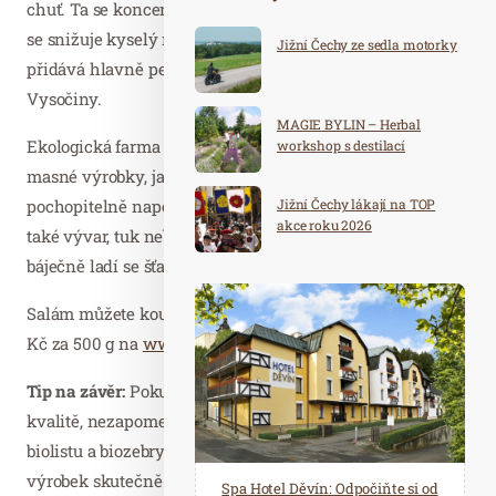
chuť. Ta se koncentruje zejména kvůli ztrátám vody, čímž
se snižuje kyselý nádech. Při následném zpracování se
Jižní Čechy ze sedla motorky
přidává hlavně pepř, který dokreslí typické aroma
Vysočiny.
MAGIE BYLIN – Herbal
Ekologická farma Pod Hájkem je vyhlášena pro své
workshop s destilací
masné výrobky, jako jsou paštiky, šunky, párky, klobásy a
Jižní Čechy lákají na TOP
pochopitelně naporcované hovězí. V nabídce najdete ale
akce roku 2026
také vývar, tuk nebo domácí demi-glace omáčku, která
báječně ladí se šťavnatými steaky.
Salám můžete koupit na farmářském tržišti nebo od 290
Kč za 500 g na
www.shop-biomaso.cz
.
Tip na závěr:
Pokud preferujete lokální produkty v bio
kvalitě, nezapomeňte hledat správné označení loga
biolistu a biozebry na obalech, které vám zaručí, že je
výrobek skutečně bio!
Spa Hotel Děvín: Odpočiňte si od
Saunový ráj Holice: Odpočinek a