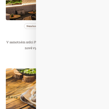
Nezařazené
Saunování
Společnost
Sauna Central
V samotném srdci Prahy, těsně u Václavského náměstí, naleznete
nově vybudovanou oázu klidu – Sauna…
Číst celý článek
Srp. 15
2021