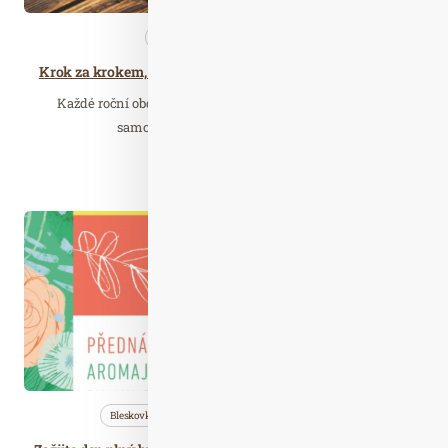
Nezařazené
Zdravá…
Krok za krokem, abyste si užili kvalitní rybí „grilovačku“
Každé roční období je něčím specifické, a pro léto to jsou
samozřejmě pořádné „grilovačky“.…
Číst celý článek
Srp. 19
2022
Bleskovky
Nezařazené
Saunování