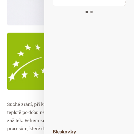
Kalendář událostí
Odebírejte náš newsletter
Kontakt
Suché zrání, při kterém se maso nechává ležet při nízké
teplotě po dobu několika týdnů, zajistí jedinečný chuťový
zážitek. Během zrání totiž dochází k přirozeným
procesům, které dodávají křehkost a pomohou zvýraznit
Bleskovky