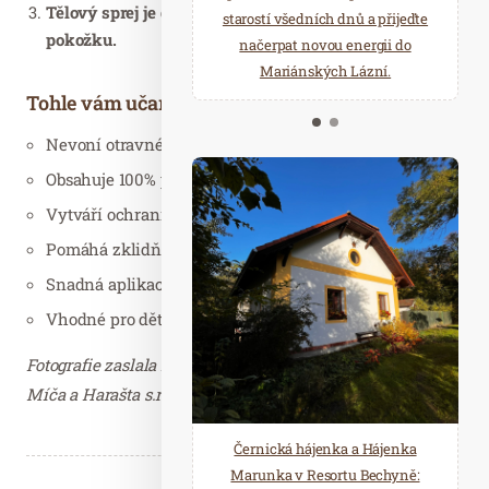
Tělový sprej je dermatologicky testovaný na citlivou
starostí všedních dnů a přijeďte
relaxace v oáze klidu a pohody.
pokožku.
načerpat novou energii do
Několik druhů saun a různé
Mariánských Lázní.
možnosti ochlazení.
Tohle vám učaruje
Nevoní otravnému hmyzu
Obsahuje 100% přírodní esenciální oleje
Vytváří ochranný zvláčňující film
Pomáhá zklidňovat pokožku
Snadná aplikace i praktické balení na cesty
Vhodné pro děti od 3 let
Fotografie zaslala Laďka Petrjánošová, marketing M+H,
Míča a Harašta s.r.o. – děkujeme.
Černická hájenka a Hájenka
Marunka v Resortu Bechyně: