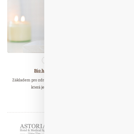
Říj. 31
2023
Kosmetika
Nezařazené
Bio hydratační novinky od Saloos
Základem pro zdravou pokožku je dostatečná hydratace. Pleť,
která je hydratovaná, působí jemným a…
Číst celý článek
Partneři