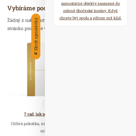
samostatné objekty zasazené do
Vybíráme podobné články
zeleně jihočeské krajiny. Když
chcete být spolu a přitom mít klid.
Žádný z nabídnutých článků vás nezajímá? Aktualizujte
Skrýt upoutávky
stránku pro nové výsledky...
Úno. 05
2020
✘
Kosmetika
Nezařazené
7 rad, jak předejít či zmírnit začervenání pleti
Citlivá pokožka, náchylná k začervenání a praskání žilek, trápí
mladší i starší lidi bez rozdílu…