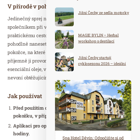
V přírodě v pohodě
Jižní Čechy ze sedla motorky
Jedinečný sprej na tělo se stane vaším neocenitelným
společníkem při všech venkovních aktivitách. Díky
praktickému cestovnímu balení s rozprašovačem jej
MAGIE BYLIN – Herbal
workshop s destilací
pohodlně nanesete kdekoliv a kamkoliv. Je šetrný k
pokožce, na které vytváří ochranný zvláčňující film a
Jižní Čechy startují
příjemně ji provoní. Navíc obsahuje 100% přírodní
cyklosezonu 2026 – ideální
esenciální oleje, v čele s citronelou a levandulí, které
destinace pro aktivní
dovolenou
nevoní obtěžujícímu hmyzu.
Jak používat
Před použitím důkladně protřepejte a naneste na
pokožku, v případě potřeby rozetřete.
Aplikaci pro optimální výsledky opakujte každé 3
hodiny.
Spa Hotel Děvín: Odpočiňte si od
Saunový ráj Holice: Odpočinek a