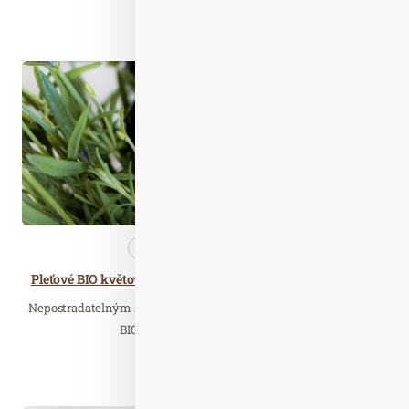
Číst celý článek
Kvě. 29
2022
Kosmetika
Nezařazené
Pleťové BIO květové vody jsou ideálním společníkem na léto
Nepostradatelným společníkem pro vaši v létě pleť bude pleťová
BIO voda, která nejen osvěží a…
Číst celý článek