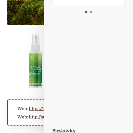
Kalendář událostí
Odebírejte náš newsletter
Kontakt
Web:
https://www.saloos.cz
Web:
http://saloos.cz
Bleskovky