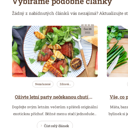
Vybíráme podobné články
Žádný z nabídnutých článků vás nezajímá? Aktualizujte st
Čer. 29
2021
Nezařazené
Zdravá…
Oživte letní party nečekanou chutí melounu
Dopřejte svým letním večerům s přáteli originální
Máta, baza
exotickou příchuť. Běžné menu stačí jednoduše…
bylinek si 
Číst celý článek