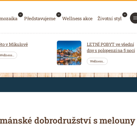
 mozaika
Představujeme
Wellness akce
Životní styl
éto v Mikulově
LETNÍ POBYT ve všední
dny s polopenzí na 5 nocí
Wellness…
Wellness…
urmánské dobrodružství s melouny