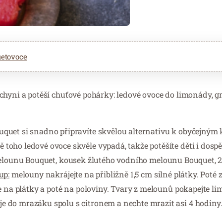
uetovoce
 kuchyni a potěší chuťové pohárky: ledové ovoce do limonády, g
quet si snadno připravíte skvělou alternativu k obyčejným 
oho ledové ovoce skvěle vypadá, takže potěšíte děti i dospěl
elounu Bouquet, kousek žlutého vodního melounu Bouquet, 2 
up:
melouny nakrájejte na přibližně 1,5 cm silné plátky. Poté 
te na plátky a poté na poloviny. Tvary z melounů pokapejte l
 do mrazáku spolu s citronem a nechte mrazit asi 4 hodiny. 