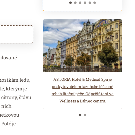
rilované
ASTORIA Hotel & Medical Spa je
kostkám ledu,
Belgická značka Aromen nabízí
poskytovatelem lázeňské léčebně
přírodní produkty pro wellness a
é, kterým je
rehabilitační péče. Odpočiňte si ve
saunová centra. Éterické oleje,
citrony, šťávu
Wellness a Balneo centru.
hydroláty, esence pro parní lázně…
z nich
imetkovou
Poté je