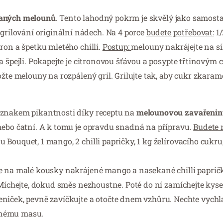
ovaných melounů
. Tento lahodný pokrm je skvělý jako samosta
ilování originální nádech. Na 4 porce
budete potřebovat:
1/
ron a špetku mletého chilli.
Postup:
melouny nakrájejte na si
a špejli. Pokapejte je citronovou šťávou a posypte třtinovým
žte melouny na rozpálený gril. Grilujte tak, aby cukr zkarame
náznakem pikantnosti díky receptu na
melounovou zavařenin
nebo čatní. A k tomu je opravdu snadná na přípravu.
Budete 
ouquet, 1 mango, 2 chilli papričky, 1 kg želírovacího cukru,
e na malé kousky nakrájené mango a nasekané chilli papričky
 Míchejte, dokud směs nezhoustne. Poté do ní zamíchejte kys
eniček, pevně zavíčkujte a otočte dnem vzhůru. Nechte vych
enému masu.