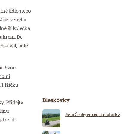
tné jídlo nebo
2 červeného
lnější kolečka
 cukrem. Do
lizoval, poté
u
. Svou
na ni
 1 lžičku
Bleskovky
. Přidejte
elinu
Jižní Čechy ze sedla motorky
ladnout.