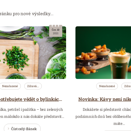
ránku pro nové výsledky...
Čer. 10
2021
Nezařazené
Zdravá…
Nezařazené
Zdra
Vše, co potřebujete vědět o bylinkách a jak je využít v kuchyni
lka, petržel i pažitka – bez zelených
Dokážete si představit chl
jen málokdo z nás dokáže představit…
podzimních dnů bez oblíbeného
máte…
Číst celý článek