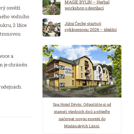
MAGIE BYLIN – Herbal
rý osvěží
workshop s destilací
ného vodního
Jižní Čechy startují
kru, 2 lžíce
cyklosezonu 2026 – ideální
itronovou
destinace pro aktivní
dovolenou
voce a
ém je chráněn
rodejnách.
Spa Hotel Děvín: Odpočiňte si od
Saunový ráj Holice: Odpočinek a
starostí všedních dnů a přijeďte
relaxace v oáze klidu a pohody.
načerpat novou energii do
Několik druhů saun a různé možnosti
Mariánských Lázní.
ochlazení.