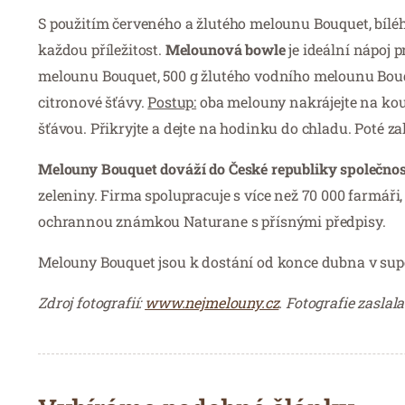
S použitím červeného a žlutého melounu Bouquet, bílé
každou příležitost.
Melounová bowle
je ideální nápoj p
melounu Bouquet, 500 g žlutého vodního melounu Bouque
citronové šťávy.
Postup:
oba melouny nakrájejte na kou
šťávou. Přikryjte a dejte na hodinku do chladu. Poté z
Melouny Bouquet dováží do České republiky společno
zeleniny. Firma spolupracuje s více než 70 000 farmáři,
ochrannou známkou Naturane s přísnými předpisy.
Melouny Bouquet jsou k dostání od konce dubna v sup
Zdroj fotografií:
www.nejmelouny.cz
. Fotografie zasl