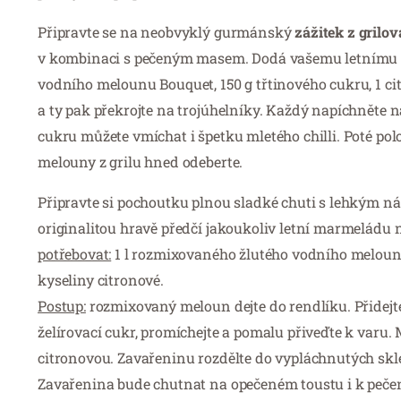
Připravte se na neobvyklý gurmánský
zážitek z gril
v kombinaci s pečeným masem. Dodá vašemu letnímu gr
vodního melounu Bouquet, 150 g třtinového cukru, 1 cit
a ty pak překrojte na trojúhelníky. Každý napíchněte n
cukru můžete vmíchat i špetku mletého chilli. Poté polo
melouny z grilu hned odeberte.
Připravte si pochoutku plnou sladké chuti s lehkým 
originalitou hravě předčí jakoukoliv letní marmeládu 
potřebovat:
1 l rozmixovaného žlutého vodního melounu B
kyseliny citronové.
Postup:
rozmixovaný meloun dejte do rendlíku. Přidejt
želírovací cukr, promíchejte a pomalu přiveďte k varu.
citronovou. Zavařeninu rozdělte do vypláchnutých skl
Zavařenina bude chutnat na opečeném toustu i k peč