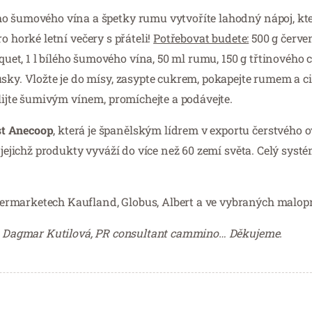
ho šumového vína a špetky rumu vytvoříte lahodný nápoj, kte
ro horké letní večery s přáteli!
Potřebovat budete:
500 g červe
t, 1 l bílého šumového vína, 50 ml rumu, 150 g třtinového cu
sky. Vložte je do mísy, zasypte cukrem, pokapejte rumem a c
alijte šumivým vínem, promíchejte a podávejte.
st Anecoop
, která je španělským lídrem v exportu čerstvého o
 jejichž produkty vyváží do více než 60 zemí světa. Celý syst
ermarketech Kaufland, Globus, Albert a ve vybraných malop
ala Dagmar Kutilová, PR consultant cammino… Děkujeme.