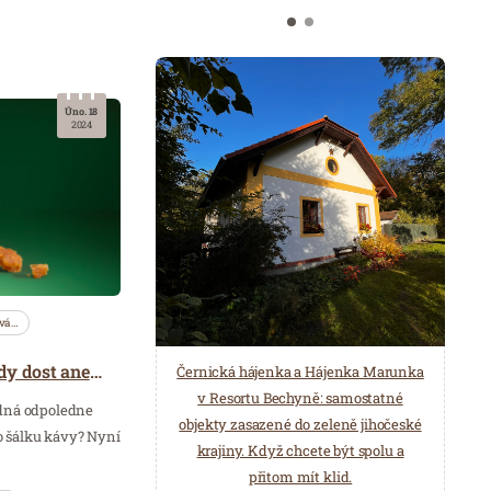
Úno. 18
2024
vá…
Novinka: Kávy není nikdy dost aneb 40 mimořádných okamžiků
Černická hájenka a Hájenka Marunka
v Resortu Bechyně: samostatné
adná odpoledne
objekty zasazené do zeleně jihočeské
 šálku kávy? Nyní
krajiny. Když chcete být spolu a
přitom mít klid.