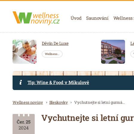
Navigace
Úvod
Saunování
Wellness
Děvín De Luxe
L
Wellness…
Tip: Wine & Food v Mikulově
Drobečková navigace
Wellness noviny
Bleskovky
Vychutnejte si letní gurmánské dobrodružství s melouny Bouquet
Vychutnejte si letní g
Čer. 25
2024