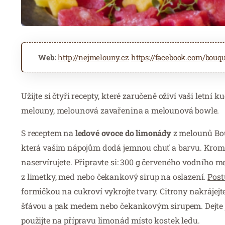
Web:
http://nejmelouny.cz
https://facebook.com/bouq
Užijte si čtyři recepty, které zaručeně oživí vaši letní
melouny, melounová zavařenina a melounová bowle.
S receptem na
ledové ovoce do limonády
z melounů Bou
která vašim nápojům dodá jemnou chuť a barvu. Kromě t
naservírujete.
Připravte si
: 300 g červeného vodního m
z limetky, med nebo čekankový sirup na oslazení.
Post
formičkou na cukroví vykrojte tvary. Citrony nakrájej
šťávou a pak medem nebo čekankovým sirupem. Dejte je
použijte na přípravu limonád místo kostek ledu.