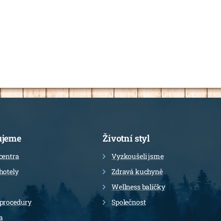
ujeme
Životní styl
centra
Vyzkoušeli jsme
hotely
Zdravá kuchyně
Wellness balíčky
 procedury
Společnost
a