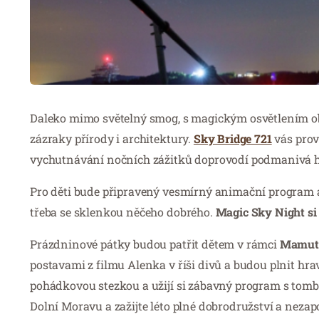
Daleko mimo světelný smog, s magickým osvětlením 
zázraky přírody i architektury.
Sky Bridge 721
vás prov
vychutnávání nočních zážitků doprovodí podmanivá 
Pro děti bude připravený vesmírný animační program a
třeba se sklenkou něčeho dobrého.
Magic Sky Night si u
Prázdninové pátky budou patřit dětem v rámci
Mamutí
postavami z filmu Alenka v říši divů a budou plnit hra
pohádkovou stezkou a užijí si zábavný program s tombo
Dolní Moravu a zažijte léto plné dobrodružství a neza