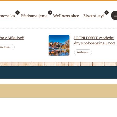
 mozaika
Představujeme
Wellness akce
Životní styl
éto v Mikulově
LETNÍ POBYT ve všední
dny s polopenzí na 5 nocí
Wellness…
Wellness…