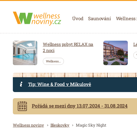
Navigace
Úvod
Saunování
Wellness
Wellness pobyt RELAX na
L
2 noci
Wellness…
Tip: Wine & Food v Mikulově
Pořádá se mezi dny 13.07.2024 - 31.08.2024
Drobečková navigace
Wellness noviny
Bleskovky
Magic Sky Night