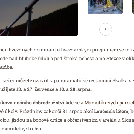
obou hvězdných dominant a hvězdářským programem se můž
ede nad hluboké údolí a pod široká nebesa a na
Stezce v obl
hudba.
 večer můžete uzavřít v panoramatické restauraci Skalka s 
žijete 13. a 27. července a 10. a 28. srpna.
kova nočního dobrodružství
kde se v
Mamutíkových parcíc
vé úkoly. Prázdniny zakončí 31. srpna akcí
Loučení s létem
, 
lou, jízdou na bobové dráze a občerstvením v areálu u Slona.
pomenutelných chvil!