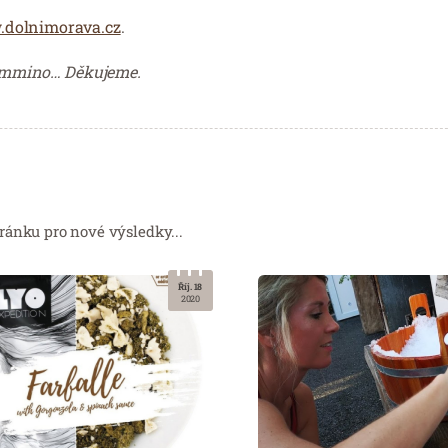
dolnimorava.cz
.
 cammino… Děkujeme.
ránku pro nové výsledky...
Říj. 18
2020