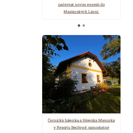
načerpat novou energii do
Několik druhů saun a různé možnosti
Mariánských Lázní.
ochlazení.
Černická hájenka a Hájenka Marunka
v Resortu Bechyně: samostatné