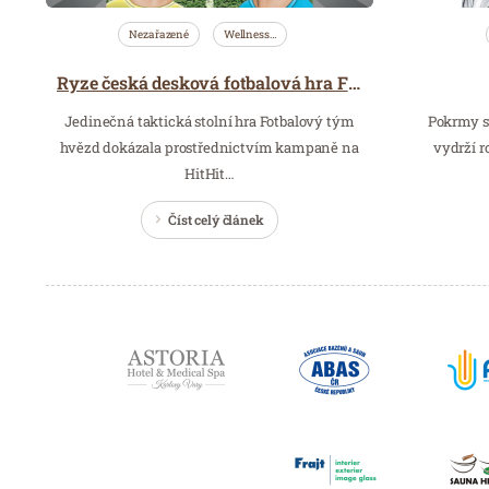
Nezařazené
Wellness…
Ryze česká desková fotbalová hra FOTBALOVÝ TÝM HVĚZD vstupuje na trh
Jedinečná taktická stolní hra Fotbalový tým
Pokrmy s
hvězd dokázala prostřednictvím kampaně na
vydrží r
HitHit…
Číst celý článek
Partneři