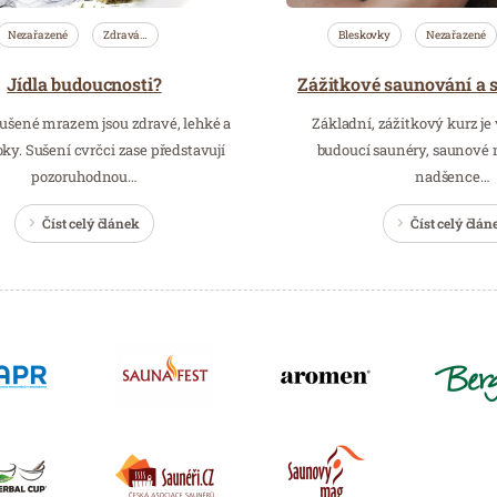
Nezařazené
Zdravá…
Bleskovky
Nezařazené
Jídla budoucnosti?
ušené mrazem jsou zdravé, lehké a
Základní, zážitkový kurz je
oky. Sušení cvrčci zase představují
budoucí saunéry, saunové m
pozoruhodnou…
nadšence…
Číst celý článek
Číst celý člán