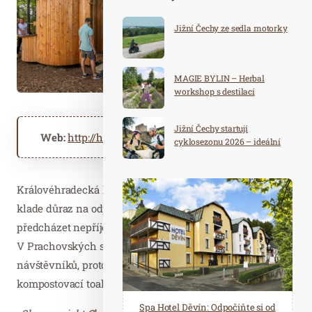
Jižní Čechy ze sedla motorky
MAGIE BYLIN – Herbal
workshop s destilací
Jižní Čechy startují
Web:
http://hkregion.cz
cyklosezonu 2026 – ideální
destinace pro aktivní
dovolenou
Královéhradecká krajská centrála cestovního ruchu
klade důraz na odpovědné cestování a snaží se
předcházet nepříjemnostem způsobeným overtourismem.
V Prachovských skalách, které jsou zejména v létě plné
návštěvníků, proto slavnostně otevřela první
kompostovací toaletu.
Spa Hotel Děvín: Odpočiňte si od
Saunový ráj Holice: Odpočinek a