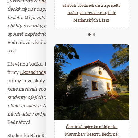
,,Skrze projekt
Chodím beze stop
destinační společnosti
starostí všedních dnů a přijeďte
relaxace v oáze klidu a pohody.
Český ráj nás napadlo umístit do přírody kompostovací
načerpat novou energii do
Několik druhů saun a různé
toaletu. Od prvotní myšlenky po instalaci záchodku
Mariánských Lázní.
možnosti ochlazení.
uběhly dva roky, během kterých jsme museli čelit
spoustě nepředvídatelným problémům,“
vysvětluje Petra
Bednářová z královéhradecké centrály, která za nápadem
stojí.
Dřevěnou budku, která zakrývá kompostovací zařízení
firmy
Ekozachody.cz
, navrhli i vyrobili studenti Střední
průmyslové školy stavební v Hradci Králové.
„Moc rádi
jsme navázali spolupráci se stavební školou a požádali
studenty o jejich vlastní návrhy dřevěné budky. Ti se
úkolu nezalekli. Nám se nakonec líbil ten nejnápaditější
návrh, který byl jako jediný kulatý,“
dodává Petra
Bednářová.
Černická hájenka a Hájenka
Marunka v Resortu Bechyně:
Studentka Báru Štumpovou, jejíž návrh vyhrál, se