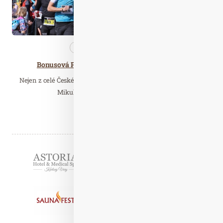
Nezařazené
Wellness…
Bonusová Pálava nalákala běžce z celého světa
Nejen z celé České republiky, ale i z druhého konce světa se do
Mikulova sjeli běžci na závěrečnou…
Číst celý článek
Partneři