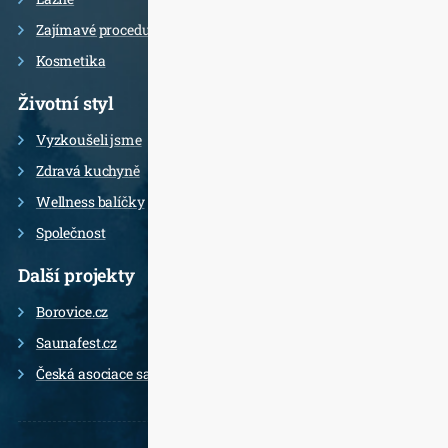
Zajímavé procedury
Kosmetika
Životní styl
Vyzkoušeli jsme
Zdravá kuchyně
Wellness balíčky
Společnost
Další projekty
Borovice.cz
Saunafest.cz
Česká asociace saunérů