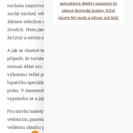
samostatné objekty zasazené do
nechala inspirovat tvarem šnečí ulity.
„Když někdo řekne
zeleně jihočeské krajiny. Když
suchý záchod, většina lidí si představí domeček se
chcete být spolu a přitom mít klid.
šikmou střechou a vyříznutým otvorem ve tvaru srdce na
dveřích. Proto jsem zvolila kruhový tvar, aby můj návrh
byl jiný a něčím zajímavý,“
dodává studentka.
A jak se vlastně taková kompostovací toaleta používá? V
případě, že turista záchod využívá pro malou potřebu,
nemusí dělat nic – toaleta je zcela bezúdržbová. Po
vykonání velké potřeby je však nutné použít jednu
lopatičku speciálního zásypového materiálu z pilin a
písku. V momentě, až bude vybírací nádoba naplněná,
vyprázdní se a její obsah se dále využije.
Pro stavbu toalety zvolili studenti v čele se svým
vedoucím, panem Ing. Václavem Břeněm, modřín kvůli
velkému obsahu pryskyřice.
„Pryskyřice dokáže odolávat