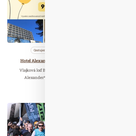
Cestujeme
Nezařazené
Wellness…
Hotel Alexander**** oslavuje svoje 7. narodeniny
Vlajková loď BARDEJOVSKÝCH KÚPEĽOV, a.s. - Hotel
Alexander**** oslavuje svoje 7. narodeniny. Pri…
Číst celý článek
Říj. 10
2021