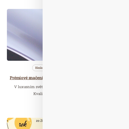
Lis. 24
2025
Bleskovky
Profi…
Technolog…
Prémiové značení pro svět wellness: Když design a odolnost hrají hlavní roli
V luxusním světě saun, vířivek a bazénů rozhodují detaily.
Kvalitní značení přitom není jen o…
Číst celý článek
Úno. 05
2022