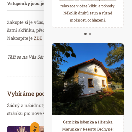
Vstupenky jsou ještě v prodeji
.
starostí všedních dnů a přijeďte
relaxace v oáze klidu a pohody.
načerpat novou energii do
Několik druhů saun a různé
Mariánských Lázní.
možnosti ochlazení.
Zakupte si je včas, počet je omezen. Se vstupenkou budete m
šatní skříňku, přednostní vstup na ceremoniály a zdarma vod
Nakoupíte je
ZDE
Těší se na Vás Sára, Honza, Ilča, Zuzka a tým Saunového ráje.
Vybíráme podobné články
Žádný z nabídnutých článků vás nezajímá? Aktualizujte
stránku pro nové výsledky...
Černická hájenka a Hájenka
Marunka v Resortu Bechyně:
Čer. 20