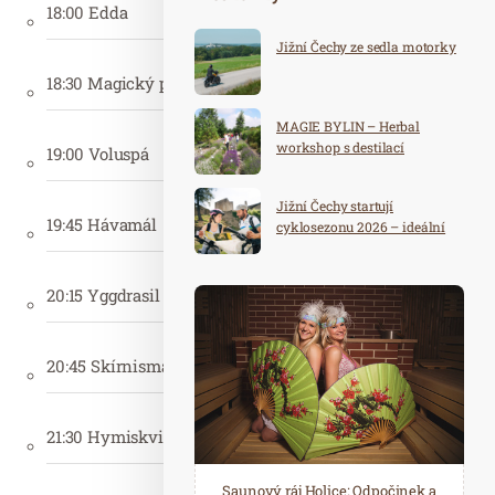
18:00 Edda
Jižní Čechy ze sedla motorky
18:30 Magický peeling bohyně Freya
MAGIE BYLIN – Herbal
workshop s destilací
19:00 Voluspá
Jižní Čechy startují
19:45 Hávamál
cyklosezonu 2026 – ideální
destinace pro aktivní
dovolenou
20:15 Yggdrasil scrub peeling
20:45 Skírnismál
21:30 Hymiskviða
Spa Hotel Děvín: Odpočiňte si od
Saunový ráj Holice: Odpočinek a