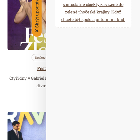
Skrýt upoutávky
2023
samostatné objekty zasazené do
zeleně jihočeské krajiny. Když
chcete být spolu a přitom mít klid.
✘
Bleskovky
Nezařazené
Společnost
Festival Zlobení 20. — 23. 7. 2023
Čtyři dny v Gabriel Loci uprostřed města v horkém létě naplněné
divadlem, hudbou, dílnami a hrou.…
Číst celý článek
Dub. 12
2021