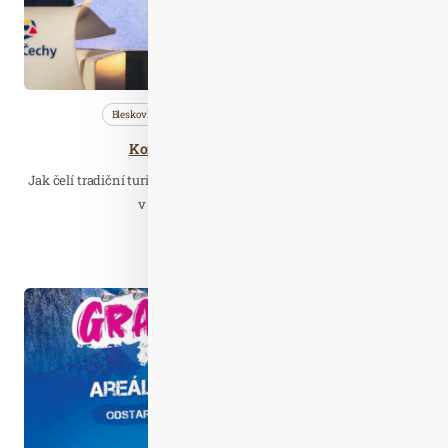
Bleskovky
Cestujeme
Nezařazené
Konference Travelcon se blíží
Jak čelí tradiční turistické destinace nové realitě? Jakou roli hraje
v obnově cestovního ruchu…
Číst celý článek
Pro. 07
2019