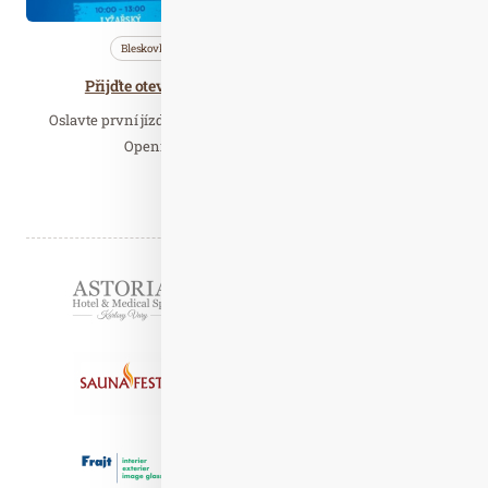
Bleskovky
Nezařazené
Wellness…
Přijďte otevřít novou sezónu na Dolní Moravě
Oslavte první jízdu lyžařské sezóny na Dolní Moravě. Grand
Opening 2019, tedy otevření letošní…
Číst celý článek
Partneři