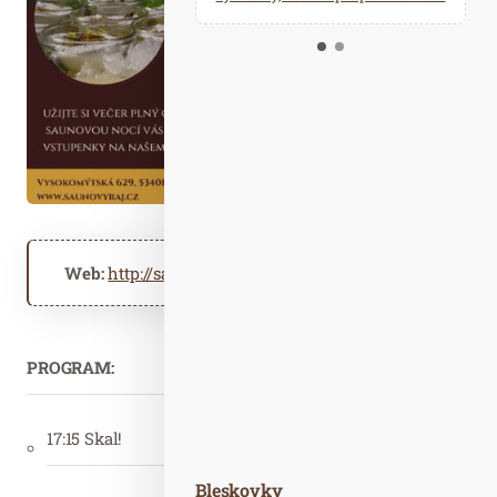
Kalendář událostí
Odebírejte náš newsletter
Kontakt
Web:
http://saunovyraj.cz
PROGRAM:
17:15 Skal!
Bleskovky