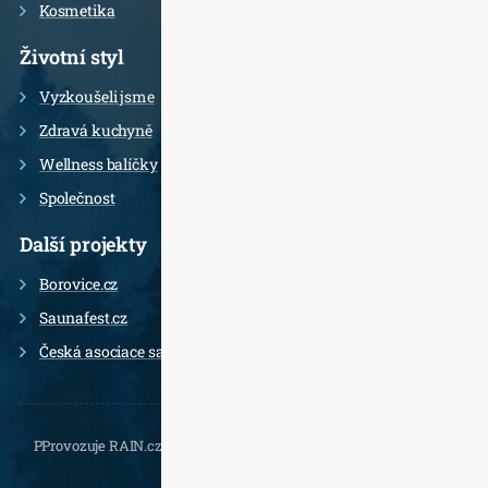
Kosmetika
Životní styl
Vyzkoušeli jsme
Zdravá kuchyně
Wellness balíčky
Společnost
Další projekty
Borovice.cz
Saunafest.cz
Česká asociace saunérů
PProvozuje RAIN.cz, Daliborova 22a, 102 00 Praha 10 - Hostivař,
, e-
mail.: