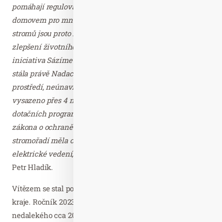
pomáhají regulovat teplotu, zadržují vodu v krajině a jsou
domovem pro mnoho živočichů. Ochrana a výsadba
stromů jsou proto klíčové v boji proti změně klimatu a
zlepšení životního prostředí. Proto mě nesmírně těší, že
iniciativa Sázíme budoucnost, u jejíhož zrodu před 5 lety
stála právě Nadace Partnerství a Státní fond životního
prostředí, neúnavně rozvíjí své aktivity. Díky ní bylo již
vysazeno přes 4 miliony 300 tisíc stromů s podporou
dotačních programů. A například v připravené novele
zákona o ochraně přírody a krajiny chceme prosadit, aby
stromořadí měla ochranná pásma stejně jako vodovody či
elektrické vedení,“
uzavírá ministr životního prostředí
Petr Hladík.
Vítězem se stal podruhé v řadě strom z Pardubického
kraje. Ročník 2023 ovládla Hruška v širém poli z
nedalekého cca 20 km vzdáleného Mrákotína. Celkem