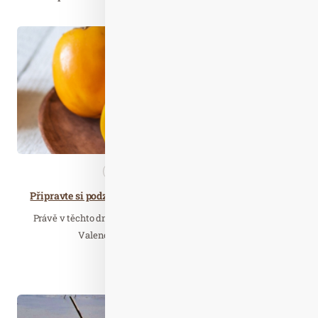
Říj. 07
2024
Nezařazené
Zdravá…
Připravte si podzimní lahůdky s kaki Persimon Bouquet
Právě v těchto dnech dozrává na farmách kolem španělské
Valencie sladké šťavnaté ovoce kaki…
Číst celý článek
Říj. 16
2024