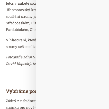
letos v anketě soutěžily stromy z devíti krajů.
Jihomoravský kraj reprezentovali dva finalisté, další
soutěžní stromy jsme mohli najít na Vysočině, ve
Středočeském, Plzeňském, Karlovarském, Libereckém,
Pardubickém, Olomouckém i Zlínském kraji.
V hlasování, které probíhalo od 22. 7. – 6. 10. 2024, se pro
stromy sešlo celkem 38 962 hlasů.
Fotografie zdroj Nadace Partnerství. Fotografie zaslal
David Kopecký, tiskový mluvčí – děkujeme.
Vybíráme podobné články
Žádný z nabídnutých článků vás nezajímá? Aktualizujte
stránku pro nové výsledky...