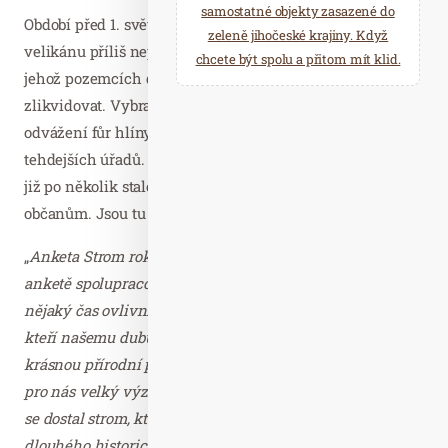
samostatné objekty zasazené do
Období před 1. světovou válkou tomuto téměř 800letému
zeleně jihočeské krajiny. Když
velikánu příliš nepřálo. Tehdejší správa velkostatku, na
chcete být spolu a přitom mít klid.
jehož pozemcích dub zakořenil, se jej usilovně snažila
zlikvidovat. Vybrala si vskutku netradiční způsob, a to
odvážení fůr hlíny od jeho kořenů. To vše i přes zákaz
tehdejších úřadů. Dub snahám o svou likvidaci odolal a
již po několik staletí dělá společnost Lukavickým
občanům. Jsou tu na něj patřičně hrdí.
„
Anketa Strom roku nám všem, kteří se rozhodli v této
anketě spolupracovat, přinesla mnoho pozitivního a na
nějaký čas ovlivnila nejen nás, ale i několik tisíc lidí,
kteří našemu dubu dali hlas a tímto způsobem poznali
krásnou přírodní památku ve svém okolí. Tato akce měla
pro nás velký význam, protože do povědomí mnoha lidí
se dostal strom, který je po dobu 800 let svědkem
dlouhého historického vývoje a života v Lukavici. On