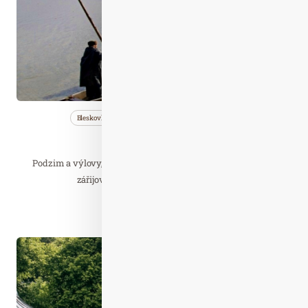
Bleskovky
Cestujeme
Nezařazené
Začíná sezona výlovů
Podzim a výlovy, to je v jižních Čechách pevné spojení. Ani
zářijové povodně neohrozily konání…
Číst celý článek
Kvě. 05
2024