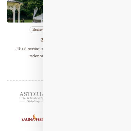
Bleskovky
Nezařazené
Wellness…
Zahájení lázeňské sezóny
Již 118. sezónu zahájí lázně Jáchymov, které léčí unikátní
radonovou vodou. I letos přichystaly pro…
Číst celý článek
Partneři