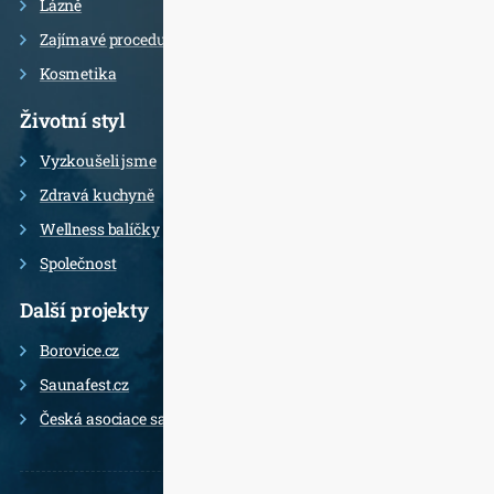
Lázně
Zajímavé procedury
Kosmetika
Životní styl
Vyzkoušeli jsme
Zdravá kuchyně
Wellness balíčky
Společnost
Další projekty
Borovice.cz
Saunafest.cz
Česká asociace saunérů