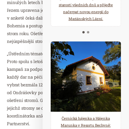
minulých letech byla po silném větru arboristickým
starostí všedních dnů a přijeďte
relaxace v oáze klidu a pohody.
řezem upravena jeho koruna stromu, teď jej díky vítězství
načerpat novou energii do
Několik druhů saun a různé
v anketě čeká další péče na míru od firmy Prostrom
Mariánských Lázní.
možnosti ochlazení.
Bohemia a postup do únorového kola ankety Evropský
strom roku. Ošetření dostanou také další dva
nejúspěšnější stromy díky zásahu firmy Groown.
„Ústředním tématem ankety je péče o vzrostlé stromy.
Proto spolu s letošním hlasováním probíhala darovací
kampaň za podpory minerální vody Ondrášovka, která
každý dar na péči zdvojnásobí. V kampani se podařilo
vybrat bezmála 120 tisíc korun, které spolu s příspěvkem
od Ondrášovky poputují na jaře v podobě grantů na další
ošetření stromů. Grant bude určen pro komunity a obce,
jejichž stromy se dostaly do finále ankety,“ komentuje
koordinátorka ankety Kateřina Bolečková z Nadace
Černická hájenka a Hájenka
Partnerství.
Marunka v Resortu Bechyně: