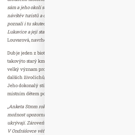
sám a jeho okolí se po několik měsíců stalo i místem
návštěv turistů a obdivovatelů přírody. Takto mnozí Češi
poznali i tu skutečnost, že existuje naše vesnice jménem
Lukavice a její starodávný dub,”
chválí si spolupráci Jana
Louvarová, navrhovatelka Lukavického dubu do ankety.
Dub je jeden z biotopově nejcennějších stromů, zvláště
takovýto starý kmet. Takto starý a mohutný strom má
velký význam pro biodiverzitu hub, brouků, netopýrů a
dalších živočichů, kteří s ním žijí ve vzájemné symbióze.
Jeho dokonalý stín láká v létě dospělé k odpočinku a
místním dětem poskytuje útočiště k hrám.
„
Anketa Strom roku dává komunitám jedinečnou
možnost upozornit na přírodní poklady, které jejich města
ukrývají. Zároveň poskytuje hmatatelnou pomoc přírodě.
V Ondrášovce věříme, že stromy svojí dlouhověkostí