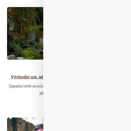
Srp. 04
2022
Cestujeme
Nezařazené
Východní um, adaptovaný pro potřeby západního člověka
Západní svět se mění, začíná nová éra hodnot a povědomí o tom,
jak vnímáme vlastní zdraví.…
Číst celý článek
Dub. 20
2026