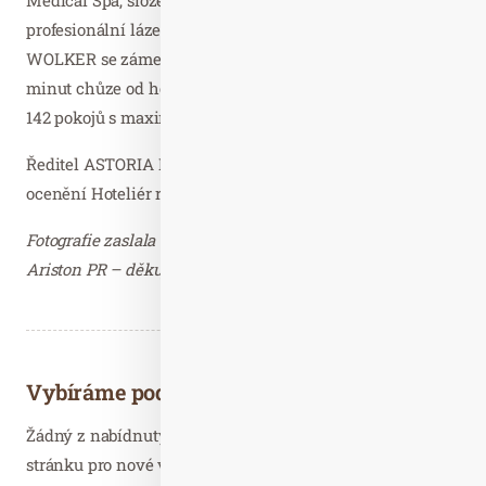
profesionální lázeňskou péčí a samostatný dům Art Deco
WOLKER se zámeckou atmosférou, vzdálený jen několik
minut chůze od hotelu ASTORIA. K dispozici je celkem
142 pokojů s maximálním komfortem.
Ředitel ASTORIA Hotel & Medical Spa je hrdým držitelem
ocenění Hoteliér roku 2022.
Fotografie zaslala Gabriela Maříková – PR Manager,
Ariston PR – děkujeme.
Vybíráme podobné články
Žádný z nabídnutých článků vás nezajímá? Aktualizujte
stránku pro nové výsledky...