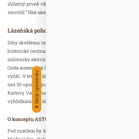
důležitý prvek všech pokojů, který člověk nikde jinde
neuvidí,”
říká sám Chemis.
Lázeňská pohoda i aktivní dovolená
Díky skvělému umístění je jen kousek od apartmánů
historické centrum, kolonáda i minerální prameny. Pro
milovníky aktivní dovolené je v blízkosti areál Klínovec.
Cesta autem trvá 30 minut a Klínovec nabízí celoroční
Skrýt upoutávky
vyžití. V létě 30 kilometrů trailových tratí a v zimě více
než 30 upravených sjezdovek a bezpočet běžeckých tratí.
Karlovy Vary jsou navíc obklopené lesy s krásnými
vyhlídkami pro klidné procházky.
✘
O konceptu ASTORIA
Pod značkou by ASTORIA je rovněž ASTORIA Hotel &
Medical Spa, složený z pěti lázeňských domů s