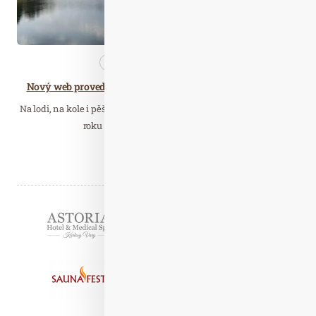
Cestujeme
Nezařazené
Nový web provede turisty po Vltavě od Šumavy po Mělník
Na lodi, na kole i pěšky, provede po celém 430 kilometrů dlouhém
roku Vltavy turisty nově spuštěný…
Číst celý článek
Partneři