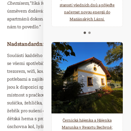
Chemisem,“
říká ředitel hotelu Milan Krajovan a s
starostí všedních dnů a přijeďte
relaxace v oáze klidu a pohody.
úsměvem dodává: „Chtěli jsme, aby hravost a kreativita
načerpat novou energii do
Několik druhů saun a různé
apartmánů dokonale ladila s našimi hosty a věřím, že se
Mariánských Lázní.
možnosti ochlazení.
nám to povedlo.“
Nadstandardní vybavení apartmánů
Součástí každého apartmánu je plně vybavená kuchyně
se všemi spotřebiči, Smart TV se satelitními kanály,
trezorem, wifi, koupelnou vybavenou toaletními
potřebami a zajištěn je také každodenní úklid. Pro hosty
jsou k dispozici společné prostory domu, kde je technická
místnost s pračkou a to včetně pracího prášku, dále
sušička, žehlička, žehlicí prkno, dřez a velký otopný
žebřík pro sušení oblečení. V přízemí domu se nachází
dětská herna s prolézačkami, dětskými hračkami,
Černická hájenka a Hájenka
úschovna kol, lyží a kočárků.
Marunka v Resortu Bechyně: