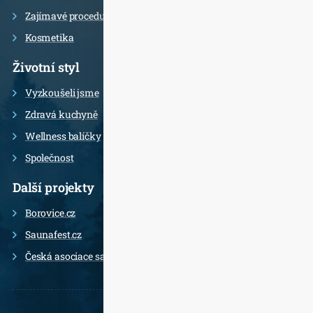
Zajímavé procedury
Kosmetika
Životní styl
Vyzkoušeli jsme
Zdravá kuchyně
Wellness balíčky
Společnost
Další projekty
Borovice.cz
Saunafest.cz
Česká asociace saunérů