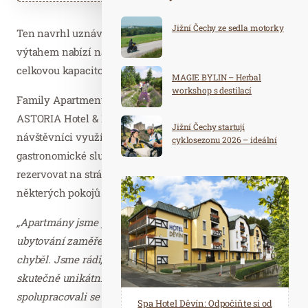
Jižní Čechy ze sedla motorky
Ten navrhl uznávaný streetartový umělec Chemis. Dům s
výtahem nabízí na pěti podlažích 10 apartmánů s
celkovou kapacitou 47 lůžek.
MAGIE BYLIN – Herbal
workshop s destilací
Family Apartments se nachází nad hlavní budovou
ASTORIA Hotel & Medical Spa, ve kterém mohou
Jižní Čechy startují
návštěvníci využívat všechny jeho lázeňské, wellness a
cyklosezonu 2026 – ideální
destinace pro aktivní
gastronomické služby. Apartmány si hosté mohou
dovolenou
rezervovat na stránkách
www.astoria-spa.cz
. Do
některých pokojů mají povolen vstup i domácí mazlíčci.
„Apartmány jsme plánovali dlouho, protože koncept
ubytování zaměřený na rodiny v Karlových Varech
chyběl. Jsme rádi, že můžeme našim hostům nabídnout
skutečně unikátní prostory, na kterých jsme mimo jiné
spolupracovali se světoznámým streetartovým umělcem
Spa Hotel Děvín: Odpočiňte si od
Saunový ráj Holice: Odpočinek a