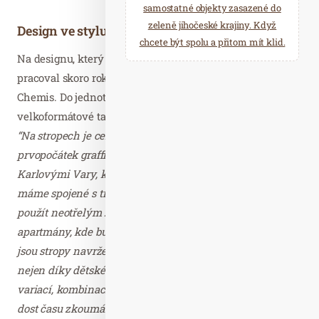
samostatné objekty zasazené do
zeleně jihočeské krajiny. Když
Design ve stylu street art
chcete být spolu a přitom mít klid.
Na designu, který se prolíná celým interiérem budovy,
pracoval skoro rok světově uznávaný streetartový umělec
Chemis. Do jednotlivých pokojů vytvořil originální
velkoformátové tapety a hlavní halu tvořil sám sprejem.
“Na stropech je centrální motiv, který zobrazuje
prvopočátek graffiti a další tématika související s
Karlovými Vary, kde je v jednotlivých detailech vše, co
máme spojené s tímto městem. Snažil jsem se motivy
použít neotřelým způsobem. Jedná se o rodinné
apartmány, kde budou ubytované rodiny s dětmi, a proto
jsou stropy navržené jako neomezený zdroj, ve kterém
nejen díky dětské představivosti můžete najít nespočet
variací, kombinací a témat. Host může strávit poměrně
dost času zkoumáním a třeba i relaxací z postele. Je to