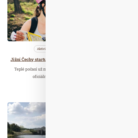
Aktivity
Bleskovky
Cestujeme
Jižní Čechy startují cyklosezonu 2026 – ideální destinace pro aktivní dovolenou
Teplé počasí už mnohé cyklisty nalákalo na první vyjížďky,
oficiální zahájení cyklistické sezony v…
Číst celý článek
Čer. 01
2019