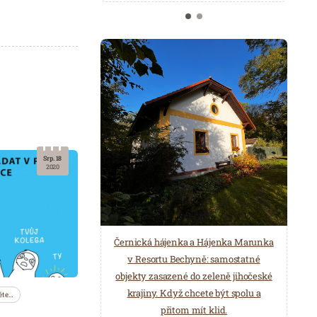
Srp. 18
2020
Černická hájenka a Hájenka Marunka
v Resortu Bechyně: samostatné
objekty zasazené do zeleně jihočeské
krajiny. Když chcete být spolu a
ěte…
přitom mít klid.