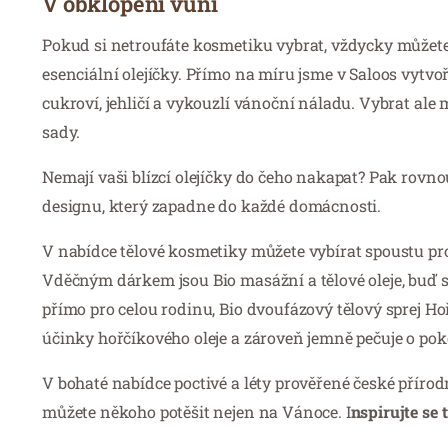
V obklopení vůní
Pokud si netroufáte kosmetiku vybrat, vždycky můžete
esenciální olejíčky. Přímo na míru jsme v Saloos vytv
cukroví, jehličí a vykouzlí vánoční náladu. Vybrat ale 
sady.
Nemají vaši blízcí olejíčky do čeho nakapat? Pak rovn
designu, který zapadne do každé domácnosti.
V nabídce tělové kosmetiky můžete vybírat spoustu prod
Vděčným dárkem jsou Bio masážní a tělové oleje, buď s
přímo pro celou rodinu, Bio dvoufázový tělový sprej H
účinky hořčíkového oleje a zároveň jemně pečuje o po
V bohaté nabídce poctivé a léty prověřené české příro
můžete někoho potěšit nejen na Vánoce. I
nspirujte se 