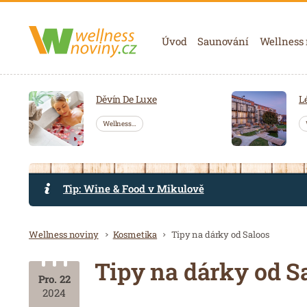
Navigace
Úvod
Saunování
Wellness
Děvín De Luxe
L
Wellness…
Tip: Wine & Food v Mikulově
Drobečková navigace
Wellness noviny
Kosmetika
Tipy na dárky od Saloos
Tipy na dárky od S
Pro. 22
2024