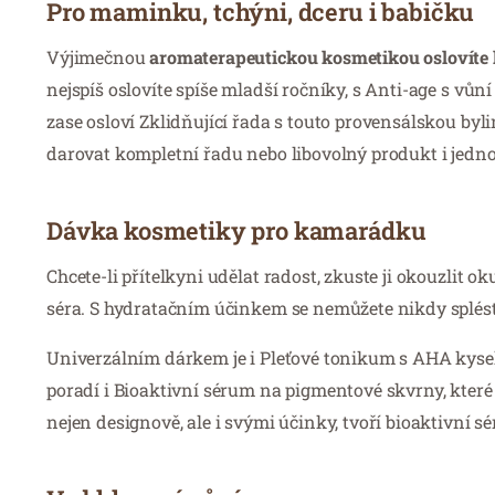
Pro maminku, tchýni, dceru i babičku
Výjimečnou
aromaterapeutickou kosmetikou oslovíte k
nejspíš oslovíte spíše mladší ročníky, s Anti-age s v
zase osloví Zklidňující řada s touto provensálskou by
darovat kompletní řadu nebo libovolný produkt i jednot
Dávka kosmetiky pro kamarádku
Chcete-li přítelkyni udělat radost, zkuste ji okouzlit 
séra. S hydratačním účinkem se nemůžete nikdy splést,
Univerzálním dárkem je i Pleťové tonikum s AHA kyseli
poradí i Bioaktivní sérum na pigmentové skvrny, které
nejen designově, ale i svými účinky, tvoří bioaktivní sé