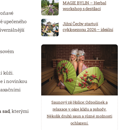
MAGIE BYLIN – Herbal
workshop s destilací
 voňavé
tvě upečeného
Jižní Čechy startují
cyklosezonu 2026 – ideální
iverzálnější
destinace pro aktivní
dovolenou
časovém
í kůži.
te i novinkou
elaxačními
Spa Hotel Děvín: Odpočiňte si od
Saunový ráj Holice: Odpočinek a
starostí všedních dnů a přijeďte
relaxace v oáze klidu a pohody.
 sad
, kterými
načerpat novou energii do
Několik druhů saun a různé možnosti
Mariánských Lázní.
ochlazení.