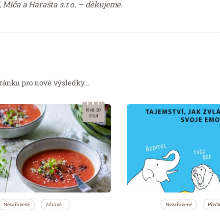
 Míča a Harašta s.r.o. – děkujeme.
ránku pro nové výsledky...
Kvě. 20
2024
Nezařazené
Zdravá…
Nezařazené
Přečt