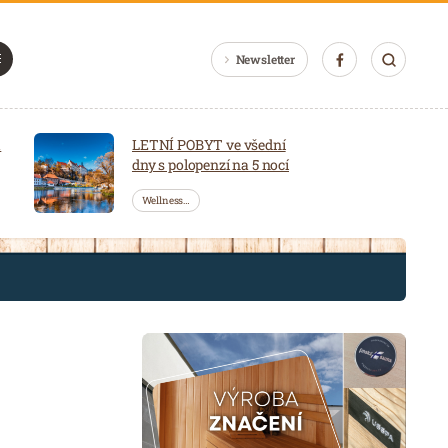
Newsletter
a
LETNÍ POBYT ve všední
dny s polopenzí na 5 nocí
Wellness…