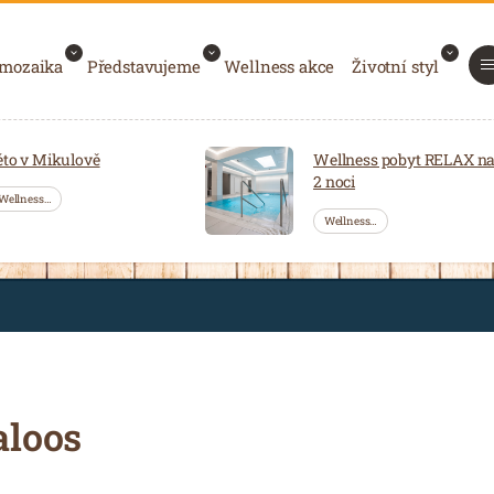
 mozaika
Představujeme
Wellness akce
Životní styl
éto v Mikulově
Wellness pobyt RELAX n
2 noci
Wellness…
Wellness…
aloos