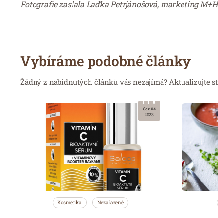
Fotografie zaslala Laďka Petrjánošová, marketing M+H,
Vybíráme podobné články
Žádný z nabídnutých článků vás nezajímá? Aktualizujte st
Čer. 04
2023
Kosmetika
Nezařazené