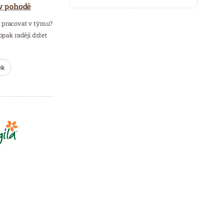
 v pohodě
 pracovat v týmu?
pak raději držet
ek