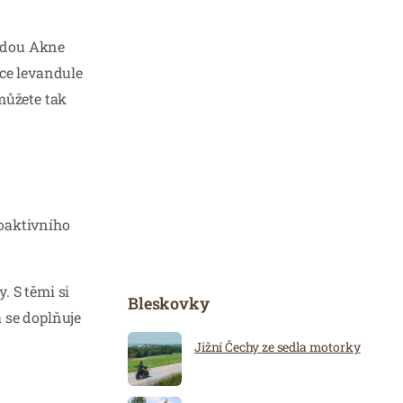
řadou Akne
ice levandule
můžete tak
ioaktivního
. S těmi si
Bleskovky
 se doplňuje
Jižní Čechy ze sedla motorky