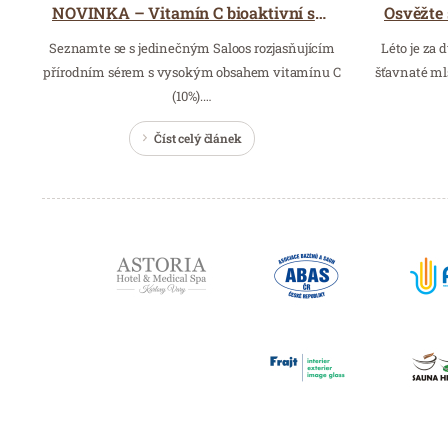
NOVINKA – Vitamín C bioaktivní sérum
Seznamte se s jedinečným Saloos rozjasňujícím
Léto je za 
přírodním sérem s vysokým obsahem vitamínu C
šťavnaté ml
(10%).…
Číst celý článek
Partneři