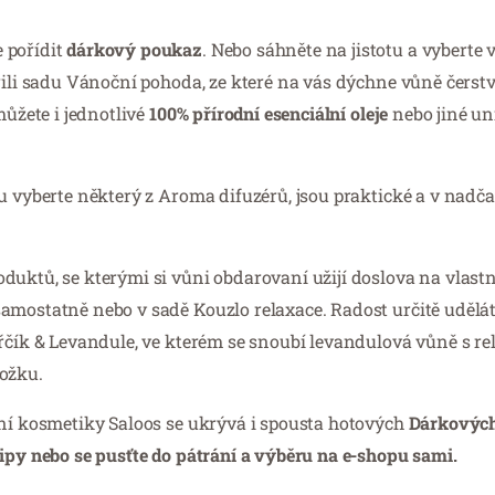
 pořídit
dárkový poukaz
. Nebo sáhněte na jistotu a vyberte
ořili sadu Vánoční pohoda, ze které na vás dýchne vůně čers
můžete i jednotlivé
100% přírodní esenciální oleje
nebo jiné un
ou vyberte některý z Aroma difuzérů, jsou praktické a v nad
uktů, se kterými si vůni obdarovaní užijí doslova na vlastn
amostatně nebo v sadě Kouzlo relaxace. Radost určitě udělá
ořčík & Levandule, ve kterém se snoubí levandulová vůně s r
kožku.
dní kosmetiky Saloos se ukrývá i spousta hotových
Dárkových
tipy nebo se pusťte do pátrání a výběru na e-shopu sami.