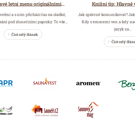
Knižní tip: Hlavně
Osvěžte své letní menu originálními recepty s bezpeckovým melounem Bouquet
dveřmi a s ním přichází čas na sladké,
Jak správně komunikovat? Jak
sání pod slunečními paprsky. To vše…
Kdy s emocemi ven a kdy nao
jazyk za…
Číst celý článek
Číst celý člán