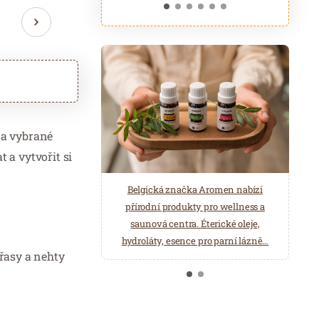
y a vybrané
t a vytvořit si
ASTORIA Hotel & Medical Spa je
Belgická značka Aromen nabízí
poskytovatelem lázeňské léčebně
přírodní produkty pro wellness a
rehabilitační péče. Odpočiňte si ve
saunová centra. Éterické oleje,
Wellness a Balneo centru.
hydroláty, esence pro parní lázně…
 řasy a nehty