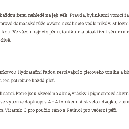
aždou ženu nehledě na její věk
. Pravda, bylinkami vonící 
ůní pravé damašské růže ovšem nesáhnete vedle nikdy. Milovn
linkou. Ve všech najdete pěnu, tonikum a bioaktivní sérum a 
livě.
okurkovou Hydratační řadou sestávající z pleťového tonika a b
 ten potřebuje každá pleť.
nami, které jsou skvělé na akné, vrásky i pigmentové skvrny
 se výborně doplňuje s AHA tonikem. A skvělou dvojku, která
ra Vitamín C pro použití ráno a Retinol pro večerní péči.