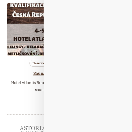
Lis. 04
2022
Bleskovky
Nezařazené
Saunování
Sauna Herbal Cup - kvalifikace ČR
Hotel Atlantis Brno hostí letošní Mistrovství České republiky v
saunování a zároveň kvalifikační…
Číst celý článek
Partneři