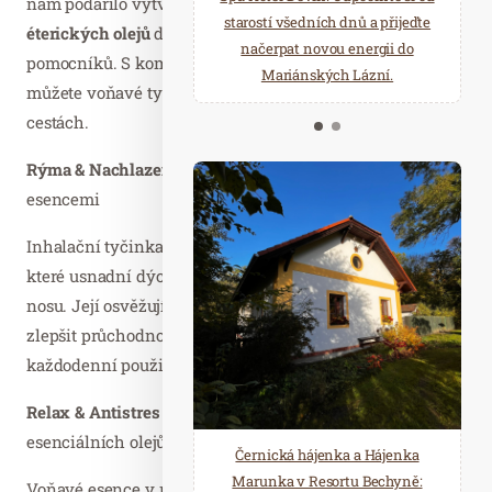
nám podařilo vytvořit
optimální směsi vybraných
starostí všedních dnů a přijeďte
relaxace v oáze klidu a pohody.
éterických olejů
do těchto šikovných přírodních
načerpat novou energii do
Několik druhů saun a různé
pomocníků. S kompaktním a praktickým balením
Mariánských Lázní.
možnosti ochlazení.
můžete voňavé tyčinky mít při ruce stále – doma i na
cestách.
Rýma & Nachlazení
zavoní
eukalyptem, mátou
a dalšími
esencemi
Inhalační tyčinka se 100% přírodními esenciálními oleji,
které usnadní dýchání a přinesou úlevu při ucpaném
nosu. Její osvěžující vůně pomáhá uvolnit dutiny a
zlepšit průchodnost dýchacích cest. Ideální pro
každodenní použití, nejen v období nachlazení.
Relax & Antistres
s vůní
levandule, geránie
a dalších
esenciálních olejů
Černická hájenka a Hájenka
Marunka v Resortu Bechyně:
Voňavé esence v relaxační tyčince představují rychlý