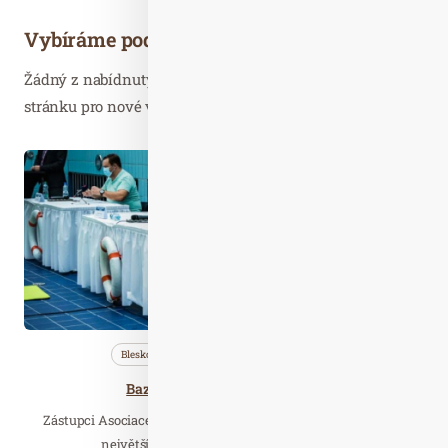
Vybíráme podobné články
Žádný z nabídnutých článků vás nezajímá? Aktualizujte
stránku pro nové výsledky...
Pro. 22
2020
Bleskovky
Nezařazené
Profi…
Bazény, fitness centra a sauny
Zástupci Asociace bazénů a saun ČR, České komory fitness a
největšího aquaparku v České republice…