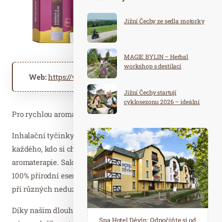
Jižní Čechy ze sedla motorky
MAGIE BYLIN – Herbal
workshop s destilací
Web:
https://www.saloos.cz
Jižní Čechy startují
cyklosezonu 2026 – ideální
destinace pro aktivní
Pro rychlou aromaterapii kdykoliv a kdekoliv
dovolenou
Inhalační tyčinky jsou must-have pomocníkem pro
každého, kdo si chce jednoduše a rychle dopřát účinky
aromaterapie. Saloos inhalační tyčinky obsahují pouze
100% přírodní esenciální oleje pečlivě vybrané na pomoc
při různých neduzích.
Díky našim dlouholetým zkušenostem v aromaterapii se
Spa Hotel Děvín: Odpočiňte si od
Saunový ráj Holice: Odpočinek a