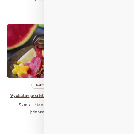
Číst celý článek
Čer. 25
2024
Bleskovky
Nezařazené
Zdravá…
Vychutnejte si letní gurmánské dobrodružství s melouny Bouquet
Symbol léta může být pro každého jiný. Pro nás jsou to
jednoznačně melouny. Jejich šťavnatá a…
Číst celý článek