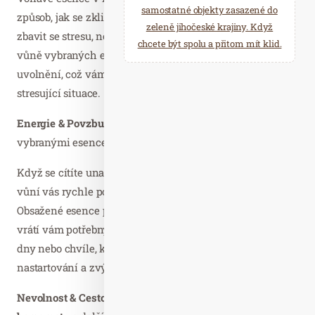
samostatné objekty zasazené do
způsob, jak se zklidnit. Přírodní cestou vám pomůže
zeleně jihočeské krajiny. Když
zbavit se stresu, nervozity i nespavosti. Harmonizující
chcete být spolu a přitom mít klid.
vůně vybraných esencí přináší okamžitý pocit klidu a
uvolnění, což vám umožní lépe zvládat náročné chvíle a
stresující situace.
Energie & Povzbuzení
voní
bergamotem, lemongrass
a
vybranými esencemi
Když se cítíte unavení a ospalí, tyčinka s optimistickou
vůní vás rychle povzbudí a dodá potřebnou energii.
Obsažené esence pomáhají překonat únavu a slabost a
vrátí vám potřebný elán. Perfektní pro dlouhé pracovní
dny nebo chvíle, kdy potřebujete rychlou pomoc na
nastartování a zvýšení koncentrace.
Nevolnost & Cestování
s éterickými oleji z
máty,