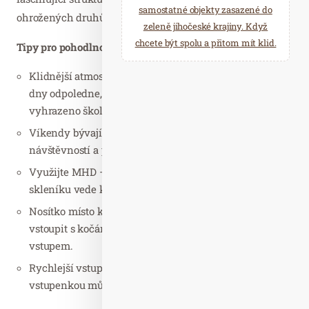
samostatné objekty zasazené do
ohrožených druhů.
zeleně jihočeské krajiny. Když
chcete být spolu a přitom mít klid.
Tipy pro pohodlnou návštěvu:
Klidnější atmosféra – Vydejte se do zahrady ve všední
dny odpoledne, kdy je méně rušno. Dopoledne bývá
vyhrazeno školním skupinám.
Víkendy bývají rušnější – Počítejte s vyšší
návštěvností a případným čekáním u vstupu.
Využijte MHD – Parkování je omezené a cesta ke
skleníku vede kopcovitým terénem.
Nosítko místo kočárku – Do skleníku není možné
vstoupit s kočárkem, ten je nutné nechat před
vstupem.
Rychlejší vstup s e-vstupenkou – S online zakoupenou
vstupenkou můžete jít rovnou k turniketům.