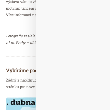
výstava vám to všechno nabídne. Nechte se okouzlit
motýlím tancem a prožijte jaro mezi tropickými květy!
Více informací naleznete na
www.botanicka.cz
.
Fotografie zaslala Štěpánka Šebková, Botanická zahrada
hl.m. Prahy – děkujeme.
Vybíráme podobné články
Žádný z nabídnutých článků vás nezajímá? Aktualizujte
stránku pro nové výsledky...
Úno. 13
2022