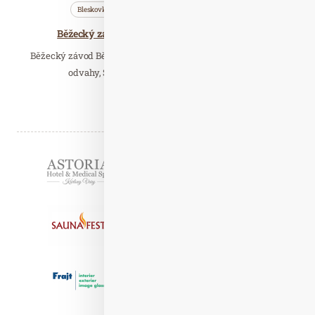
Bleskovky
Nezařazené
Saunování
Běžecký závod, Saunová noc, Golfový turnaj:
Běžecký závod Běhej Valachy, Podzimní kouzlení se stezkou
odvahy, Saunová noc filmových melodií,…
Číst celý článek
Partneři