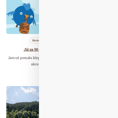
Bleskovky
Nezařazené
Téma
Již za 50 dní proběhne tradiční jarní úklid
Jaro už pomalu klepe na dveře a přípravy tradiční dobrovolnické
akce Ukliďme Česko jsou v plném…
Číst celý článek
Srp. 03
2022