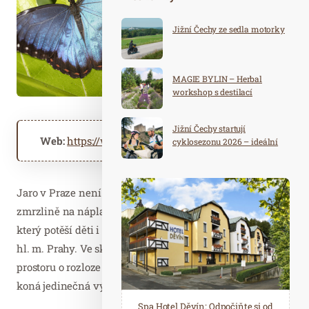
Jižní Čechy ze sedla motorky
MAGIE BYLIN – Herbal
workshop s destilací
Jižní Čechy startují
Web:
https://www.botanicka.cz
cyklosezonu 2026 – ideální
destinace pro aktivní
dovolenou
Jaro v Praze není jen o rozkvétajících parcích a první
zmrzlině na náplavce. Pokud hledáte nevšední zážitek,
který potěší děti i dospělé, zamiřte do Botanické zahrady
hl. m. Prahy. Ve skleníku
Fata Morgana
, unikátním
prostoru o rozloze 1750 m², se
od 11. dubna do 25. května
koná jedinečná výstava
Motýli: Kouzlo přitažlivosti
.
Spa Hotel Děvín: Odpočiňte si od
Saunový ráj Holice: Odpočinek a