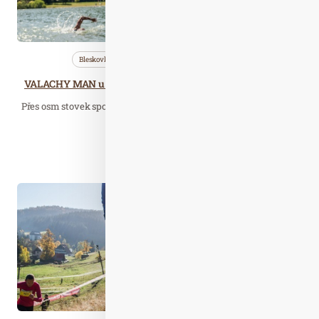
Bleskovky
Nezařazené
Wellness…
VALACHY MAN u valašského Balatonu opět láká stovky sportovců,
Přes osm stovek sportovců všeho věku se utká v pátek 5. a sobotu
6. srpna při tradičním…
Číst celý článek
Zář. 27
2021