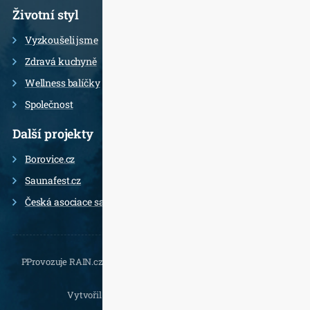
Životní styl
Vyzkoušeli jsme
Zdravá kuchyně
Wellness balíčky
Společnost
Další projekty
Borovice.cz
Saunafest.cz
Česká asociace saunérů
PProvozuje RAIN.cz, Daliborova 22a, 102 00 Praha 10 - Hostivař,
, e-
mail.:
Vytvořil
Jan Doušek
,
Wordpress
a
Leximo
.