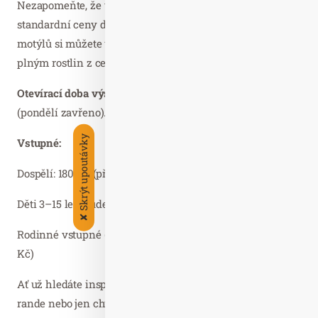
Nezapomeňte, že vstupné na výstavu je součástí
standardní ceny do celé botanické zahrady, takže kromě
motýlů si můžete užít i procházku rozlehlým areálem
plným rostlin z celého světa.
Otevírací doba výstavy motýlů:
úterý–neděle 9:00–19:00
(pondělí zavřeno).
Skrýt upoutávky
Vstupné:
Dospělí: 180 Kč (při koupi online 150 Kč)
Děti 3–15 let, studenti do 26 let: 120 Kč (online 100 Kč)
✘
Rodinné vstupné (2 dospělí + 3 děti): 540 Kč (online 450
Kč)
Ať už hledáte inspiraci pro rodinný výlet, romantické
rande nebo jen chvilku úžasu nad krásami přírody, tahle