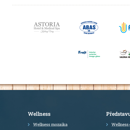
Partneři
Informace
Wellness
Představ
Wellness mozaika
Wellness 