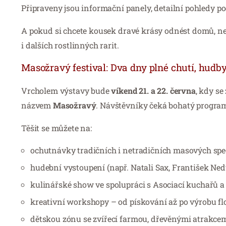
Připraveny jsou informační panely, detailní pohledy p
A pokud si chcete kousek dravé krásy odnést domů, n
i dalších rostlinných rarit.
Masožravý festival: Dva dny plné chutí, hudby
Vrcholem výstavy bude
víkend 21. a 22. června
, kdy s
názvem
Masožravý
. Návštěvníky čeká bohatý program 
Těšit se můžete na:
ochutnávky tradičních i netradičních masových spec
hudební vystoupení (např. Natali Sax, František Nedv
kulinářské show ve spolupráci s Asociací kuchařů a
kreativní workshopy – od pískování až po výrobu fl
dětskou zónu se zvířecí farmou, dřevěnými atrakcemi