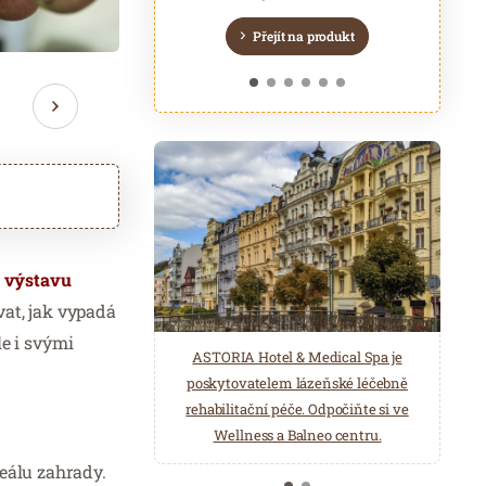
Šedožlutohnědá
Zeleno žlutá
zelená
čepice
Přejít na produkt
Přejít na produkt
Přejít na produkt
Přejít na produkt
Přejít na produkt
Přejít na produkt
u
výstavu
vat, jak vypadá
le i svými
ASTORIA Hotel & Medical Spa je
Belgická značka Aromen nabízí
poskytovatelem lázeňské léčebně
přírodní produkty pro wellness a
rehabilitační péče. Odpočiňte si ve
saunová centra. Éterické oleje,
Wellness a Balneo centru.
hydroláty, esence pro parní lázně…
eálu zahrady.