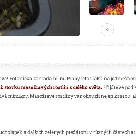
lova! Botanická zahrada hl. m. Prahy letos láká na jedinečno
ž stovku masožravých rostlin z celého světa.
Přijďte se podí
 lstivá mimikry. Masožravé rostliny vás okouzlí nejen krásou, a
ucholapek a dalších zelených predátorů v různých částech ar