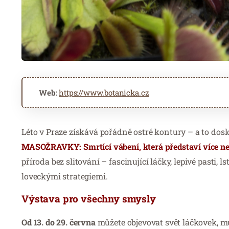
Web:
https://www.botanicka.cz
Léto v Praze získává pořádně ostré kontury – a to dos
MASOŽRAVKY: Smrtící vábení, která představí více ne
příroda bez slitování – fascinující láčky, lepivé pasti,
loveckými strategiemi.
Výstava pro všechny smysly
Od 13. do 29. června
můžete objevovat svět láčkovek, m