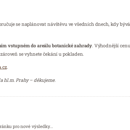
poručuje se naplánovat návštěvu ve všedních dnech, kdy bývá
dním vstupném do areálu botanické zahrady
. Výhodnější cenu
e zároveň se vyhnete čekání u pokladen.
.cz
.
da hl.m. Prahy – děkujeme.
ránku pro nové výsledky...