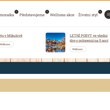
 mozaika
Představujeme
Wellness akce
Životní styl
éto v Mikulově
LETNÍ POBYT ve všední
dny s polopenzí na 5 nocí
Wellness…
Wellness…