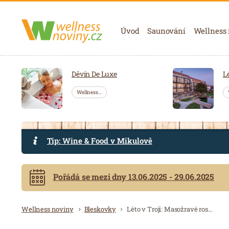
Navigace
Úvod
Saunování
Wellness
Děvín De Luxe
L
Wellness…
Tip: Wine & Food v Mikulově
Pořádá se mezi dny 13.06.2025 - 29.06.2025
Drobečková navigace
Wellness noviny
Bleskovky
Léto v Troji: Masožravé rostliny a food festival v botanické zahradě