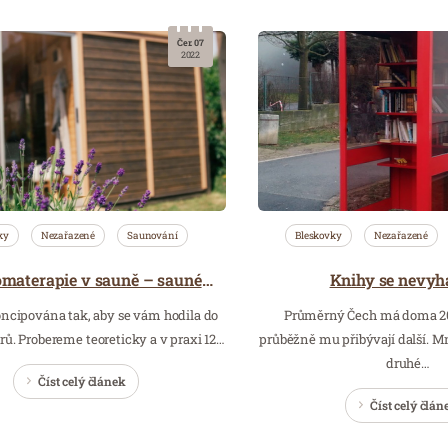
Čer. 07
2022
ky
Nezařazené
Saunování
Bleskovky
Nezařazené
Knihy se nevyha
Letní aromaterapie v sauně – saunérský masterclass
oncipována tak, aby se vám hodila do
Průměrný Čech má doma 200
ů. Probereme teoreticky a v praxi 12…
průběžně mu přibývají další. M
druhé…
Číst celý článek
Číst celý člán