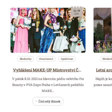
Lis. 08
2021
Bleskovky
Nezařazené
Společnost
Bleskov
Vyhlášení MAKE-UP Mistrovství ČR 2021
V pátek 8.10. 2021 na hlavním pódiu veletrhu For
Náplň je k
Beauty v PVA Expo Praha v Letňanech proběhlo
praxe saunér
MAKE…
Číst celý článek