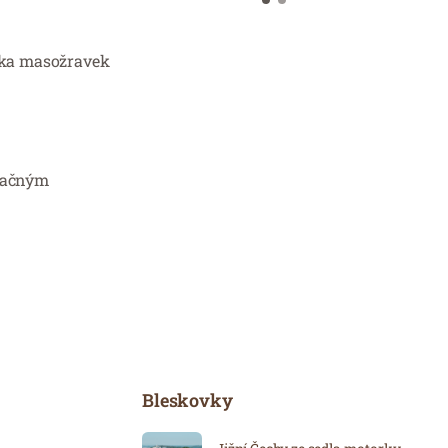
dka masožravek
značným
Bleskovky