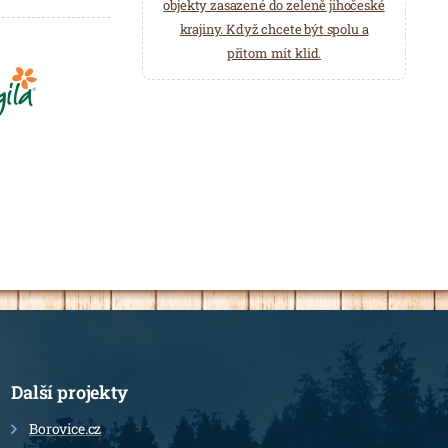
objekty zasazené do zeleně jihočeské
krajiny. Když chcete být spolu a
přitom mít klid.
Další projekty
Borovice.cz