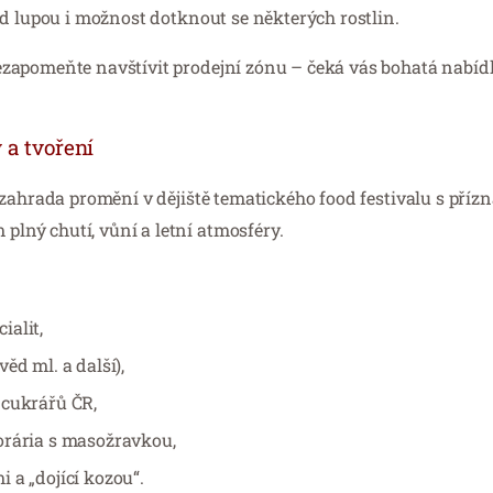
od lupou i možnost dotknout se některých rostlin.
ezapomeňte navštívit prodejní zónu – čeká vás bohatá nabí
 a tvoření
e zahrada promění v dějiště tematického food festivalu s pří
plný chutí, vůní a letní atmosféry.
ialit,
ěd ml. a další),
 cukrářů ČR,
orária s masožravkou,
 a „dojící kozou“.