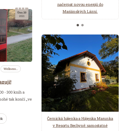
načerpat novou energii do
Několik druhů saun a různé možnosti
Mariánských Lázní.
ochlazení.
Úno. 20
2021
Wellness…
zují!
 - 300 knih a
nohé tak končí „ve
Černická hájenka a Hájenka Marunka
ek
v Resortu Bechyně: samostatné