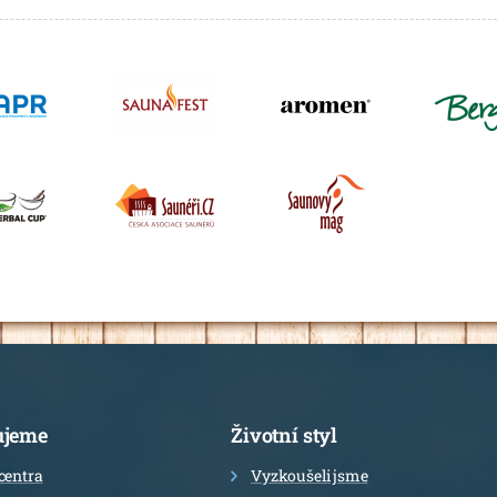
ujeme
Životní styl
centra
Vyzkoušeli jsme