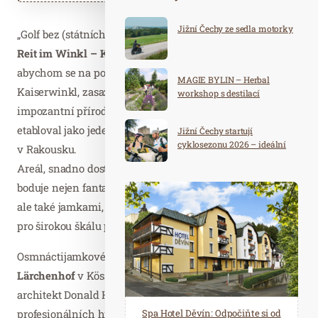
Jižní Čechy ze sedla motorky
„Golf bez (státních) hranic“: to je motto golfového klubu
Reit im Winkl – Kössen
. Po odpalu jedeme do Bavorska,
abychom se na posledních pár jamek vrátili do Tyrolska.
MAGIE BYLIN – Herbal
Kaiserwinkl, zasazený mezi mírné podhůří Chiemgau a
workshop s destilací
impozantní přírodní kulisu Wilder a Zahmer Kaiser, se
etabloval jako jeden z nejoblíbenějších golfových regionů
Jižní Čechy startují
cyklosezonu 2026 – ideální
v Rakousku.
destinace pro aktivní
Areál, snadno dostupný z oblastí Mnichova a Salcburku,
dovolenou
boduje nejen fantastickými panoramatickými výhledy,
ale také jamkami, které jsou citlivě začleněny do krajiny
pro širokou škálu požadavků.
Osmnáctijamkové hřiště
Kaiserwinkl Golf Kössen –
Lärchenhof
v Kössenu, které navrhl golfový hvězdný
architekt Donald Harradine, je oblíbené zejména u
profesionálních hráčů a zapálených amatérů. Konají se tu
Spa Hotel Děvín: Odpočiňte si od
Saunový ráj Holice: Odpočinek a