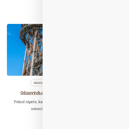
Číst celý článek
Čer. 29
2020
Aktivity
Cestujeme
Nezařazené
Od nových cyklotras po nejdelší bobovou dráhu
Pokud tápete, kam vyrazit s rodinou na výlet či dovolenou,
nenechte si utéct návštěvu Horského…
Číst celý článek