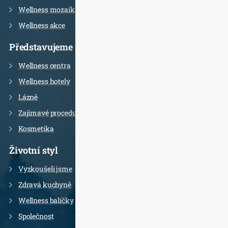
Wellness mozaika
Wellness akce
Představujeme
Wellness centra
Wellness hotely
Lázně
Zajímavé procedury
Kosmetika
Životní styl
Vyzkoušeli jsme
Zdravá kuchyně
Wellness balíčky
Společnost