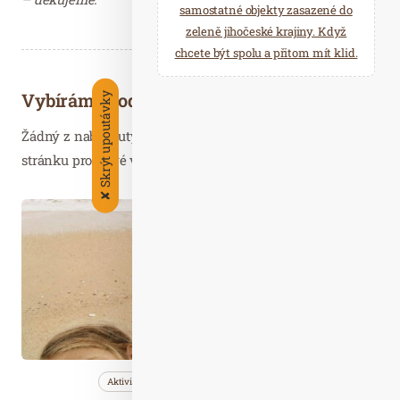
samostatné objekty zasazené do
zeleně jihočeské krajiny. Když
chcete být spolu a přitom mít klid.
Vybíráme podobné články
Skrýt upoutávky
Žádný z nabídnutých článků vás nezajímá? Aktualizujte
stránku pro nové výsledky...
✘
Čer. 30
2024
Aktivity
Bleskovky
Cestujeme