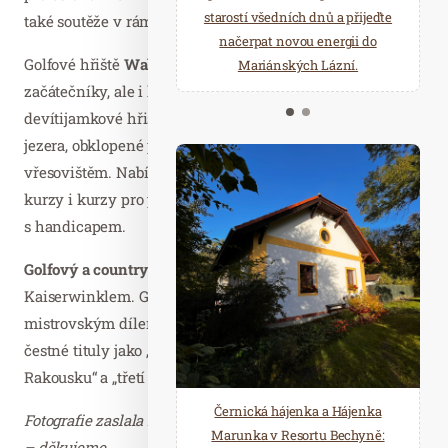
starostí všedních dnů a přijeďte
relaxace v oáze klidu a pohody.
také soutěže v rámci golfového týdne Kaiserwinkl.
načerpat novou energii do
Několik druhů saun a různé
Golfové hřiště
Walchsee Moarhof
je ideální pro
Mariánských Lázní.
možnosti ochlazení.
začátečníky, ale i hráče s handicapem. Toto
devítijamkové hřiště leží na úrovni stejnojmenného
jezera, obklopené přírodními rezervacemi a vysokým
vřesovištěm. Nabídka zahrnuje testovací, začátečnické
kurzy i kurzy pro pokročilé a intenzivní kurzy pro hráče
s handicapem.
Golfový a country klub Lärchenhof-Erpfendorf
sousedí s
Kaiserwinklem. Golfové hřiště je tu architektonickým
mistrovským dílem, které získalo řadu ocenění a nese
čestné tituly jako „druhé nejkrásnější golfové hřiště v
Rakousku“ a „třetí nejlepší golfové hřiště“.
Černická hájenka a Hájenka
Fotografie zaslala Kateřina Svobodová, ANTENNA Media
Marunka v Resortu Bechyně:
– děkujeme.