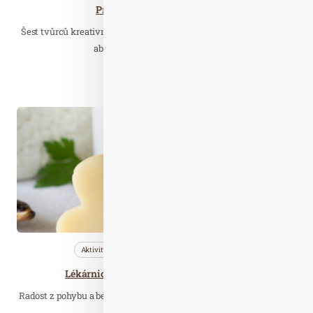
Projekt 6x5 chystá třetí díl.
Šest tvůrců kreativního obsahu v létě opět zavítá do jižních Čech,
aby přes sociální sítě ukázali…
Číst celý článek
Zář. 26
2023
Aktivity
Nezařazené
Wellness…
Lékárnice radí: odhalte osteoporózu včas
Radost z pohybu a bezbolestného života je prioritou každého z nás.
Na to, že pacient trpí…