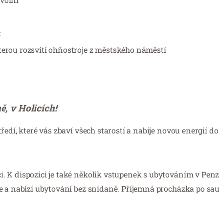
k
terou rozsvítí ohňostroje z městského náměstí
ě, v Holicích!
edí, které vás zbaví všech starostí a nabije novou energií do
. K dispozici je také několik vstupenek s ubytováním v Pen
e a nabízí ubytování bez snídaně. Příjemná procházka po sau