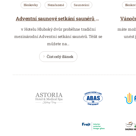
Bleskovky
Nezařazené
Saunování
Bleskov
Vánočn
Adventní saunové setkání saunérů v hotelu Hluboký dvůr
v Hotelu Hluboký dvůr proběhne tradiční
máte možn
mezinárodní Adventní setkání saunérů. Těšit se
unést 
můžete na…
Číst celý článek
Partneři