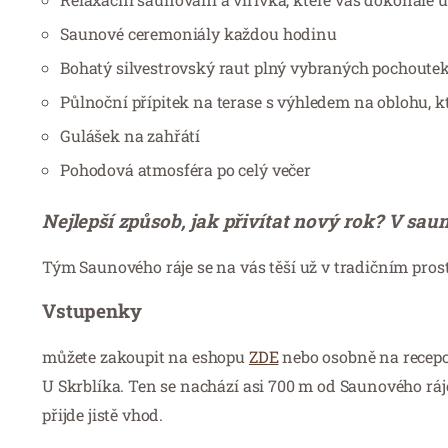
Saunové ceremoniály každou hodinu
Bohatý silvestrovský raut plný vybraných pochoute
Půlnoční přípitek na terase s výhledem na oblohu, k
Gulášek na zahřátí
Pohodová atmosféra po celý večer
Nejlepší způsob, jak přivítat nový rok? V saun
Tým Saunového ráje se na vás těší už v tradičním prostř
Vstupenky
můžete zakoupit na eshopu
ZDE
nebo osobně na recepci
U Skrblíka. Ten se nachází asi 700 m od Saunového ráj
přijde jistě vhod.