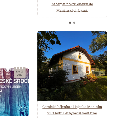
načerpat novou energii do
Několik druhů saun a různé možnosti
Mariánských Lázní.
ochlazení.
Bře. 02
2022
Černická hájenka a Hájenka Marunka
v Resortu Bechyně: samostatné