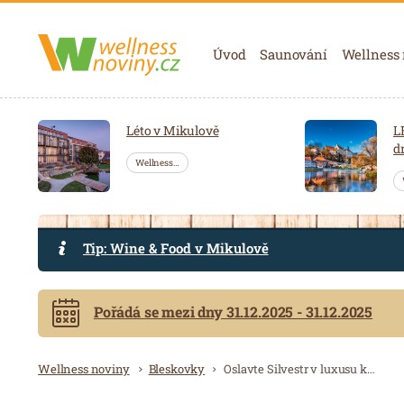
Navigace
Úvod
Saunování
Wellness
Léto v Mikulově
L
d
Wellness…
Tip: Wine & Food v Mikulově
Pořádá se mezi dny 31.12.2025 - 31.12.2025
Drobečková navigace
Wellness noviny
Bleskovky
Oslavte Silvestr v luxusu klidu a relaxace!