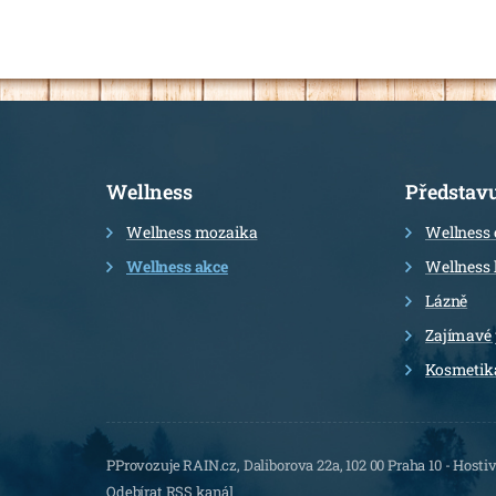
Informace
Wellness
Představ
Wellness mozaika
Wellness 
Wellness akce
Wellness 
Lázně
Zajímavé
Kosmetik
PProvozuje RAIN.cz, Daliborova 22a, 102 00 Praha 10 - Hostiv
Odebírat RSS kanál