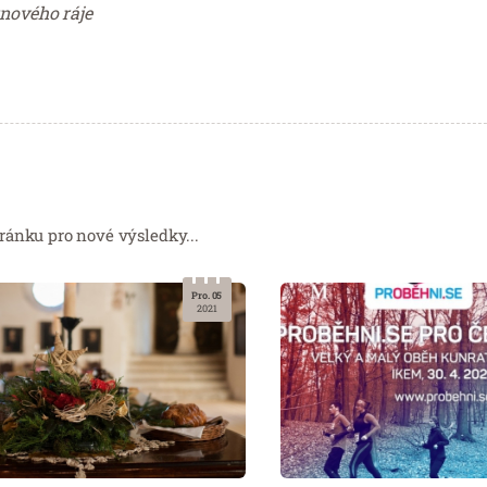
unového ráje
ránku pro nové výsledky...
Pro. 05
2021