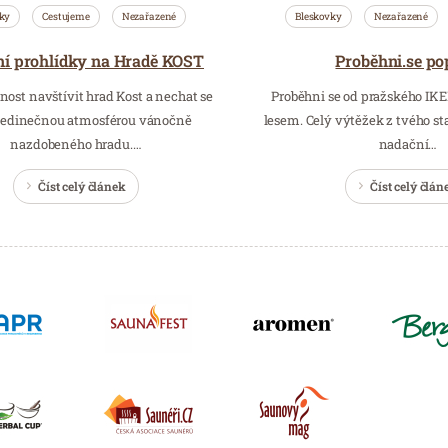
ky
Cestujeme
Nezařazené
Bleskovky
Nezařazené
í prohlídky na Hradě KOST
Proběhni.se po
ost navštívit hrad Kost a nechat se
Proběhni se od pražského I
jedinečnou atmosférou vánočně
lesem. Celý výtěžek z tvého st
nazdobeného hradu.…
nadační…
Číst celý článek
Číst celý člán