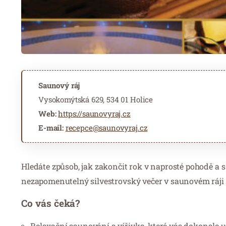
Saunový ráj
Vysokomýtská 629, 534 01 Holice
Web:
https://saunovyraj.cz
E-mail:
recepce@saunovyraj.cz
Hledáte způsob, jak zakončit rok v naprosté pohodě a s 
nezapomenutelný silvestrovský večer v saunovém ráji –
Co vás čeká?
Relaxační saunování a vířivka, které vás dokonale 