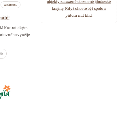
objekty zasazené do zeleně jihočeské
Wellness…
krajiny. Když chcete být spolu a
přitom mít klid.
páté!
KEM Kunratickým
artovného využije
ek