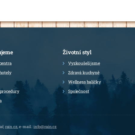
ujeme
Životní styl
centra
Vyzkoušeli jsme
hotely
Zdravá kuchyně
Wellness balíčky
 procedury
Společnost
a
ař,
rain.cz
, e-mail.:
info@rain.cz