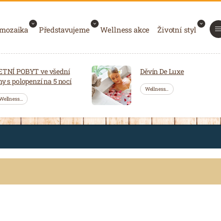
 mozaika
Představujeme
Wellness akce
Životní styl
ETNÍ POBYT ve všední
Děvín De Luxe
ny s polopenzí na 5 nocí
Wellness…
Wellness…