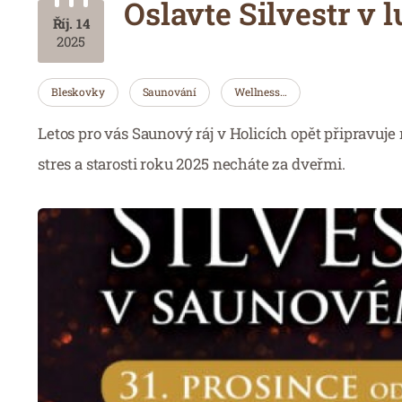
Oslavte Silvestr v 
Říj. 14
2025
Bleskovky
Saunování
Wellness…
Letos pro vás Saunový ráj v Holicích opět připravuj
stres a starosti roku 2025 necháte za dveřmi.