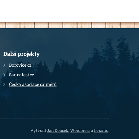
Další projekty
Borovice.cz
Saunafest.cz
Česká asociace saunérů
Vytvořil
Jan Doušek
,
Wordpress
a
Leximo
.