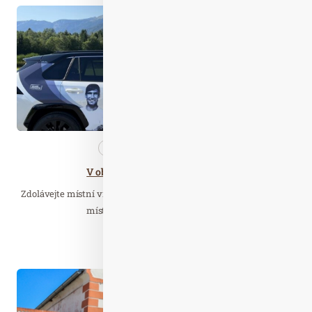
Čer. 26
2024
Cestujeme
Nezařazené
V obklopení hor v Pyhrn Prielu
Zdolávejte místní vrcholy na četných via ferratách, koupejte se v
místních scenerických jezerech…
Číst celý článek
Úno. 21
2023