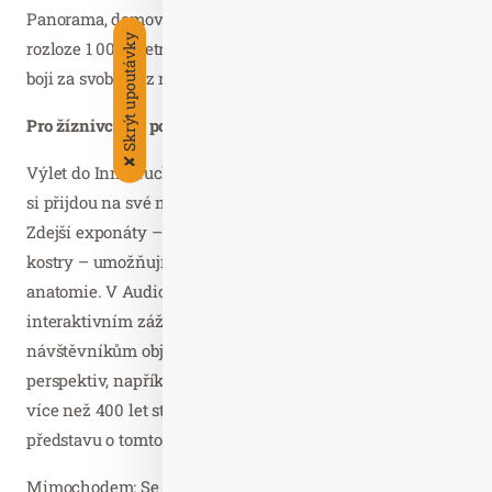
Panorama, domov obřího panoramatického obrazu o
Skrýt upoutávky
rozloze 1 000 metrů čtverečních, se věnuje tyrolskému
boji za svobodu z různých úhlů pohledu.
Pro žíznivce po poznání
✘
Výlet do Innsbrucku se vyplatí i zájemcům o vědu, kteří
si přijdou na své mimo jiné v Anatomickém muzeu.
Zdejší exponáty – mezi nimiž jsou i skutečné lidské
kostry – umožňují vzrušující nahlédnutí do práce
anatomie. V Audioversu se naopak poslech stává
interaktivním zážitkem: hlavní expozice umožňuje
návštěvníkům objevovat lidský sluch z několika
perspektiv, například pomocí 3D navigace uchem. A ve
více než 400 let staré zvonovně Grassmayr získáte
představu o tomto prastarém řemesle.
Mimochodem: Se SKI plus CITY Pasem se můžete