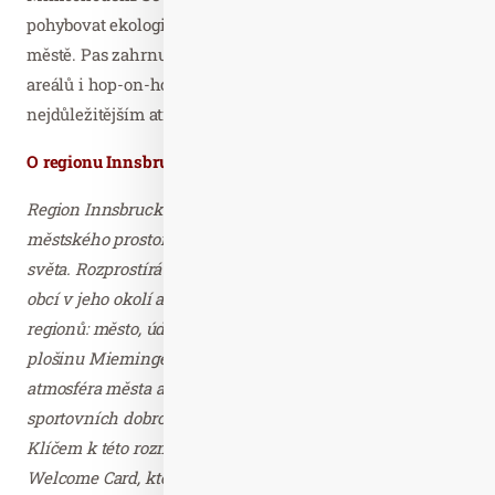
pohybovat ekologicky a flexibilně jak na horách, tak ve
městě. Pas zahrnuje autobusy do dvanácti lyžařských
areálů i hop-on-hop-off autobus Sightseer, který jezdí k
nejdůležitějším atrakcím Innsbrucku.
O regionu Innsbruck
Region Innsbruck je jedinečnou symbiózou pulzujícího
městského prostoru a fascinujícího alpského horského
světa. Rozprostírá se od hlavního města Tyrolska přes 40
obcí v jeho okolí a zahrnuje celkem šest zážitkových
regionů: město, údolí Inntal, Kühtai–Sellraintal, náhorní
plošinu Mieminger Plateau, jih a západ. Rozmanitá
atmosféra města a památky jsou zde jen krůček od
sportovních dobrodružství a dalšího zdolání vrcholu.
Klíčem k této rozmanitosti je bezplatná karta pro hosty
Welcome Card, která zahrnuje řadu zážitků a bezplatné