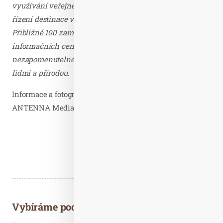
využívání veřejné dopravy. Oficiální organizací pro
řízení destinace v regionu je Innsbruck Tourismus.
Přibližně 100 zaměstnanců a 11 turistických
informačních center sdružení připravuje
nezapomenutelné vzpomínky na dovolenou v souladu s
lidmi a přírodou.
Informace a fotografie zaslala Kateřina Svobodová,
ANTENNA Media – děkujeme.
Vybíráme podobné články