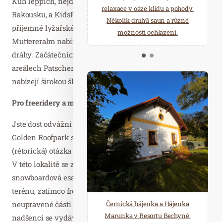
KühTeppich, nejdelší krytý kouzelný koberec v
starostí všedních dnů a přijeďte
relaxace v oáze klidu a pohody.
Rakousku, a KidsPark s různými prvky. Malé, ale
načerpat novou energii do
Několik druhů saun a různé
příjemné lyžařské Skidorado na Erlebnisberg
Mariánských Lázní.
možnosti ochlazení.
Muttereralm nabízí velký dětský areál a tři sáňkařské
dráhy. Začátečníci si přijdou na své i v lyžařských
areálech Patscherkofel a Rangger Köpfl, které rovněž
nabízejí širokou škálu služeb pro začátečníky.
Pro freeridery a milovníky adrenalinu
Jste dost odvážní na 300 hektarů volného terénu a
Golden Roofpark s překážkami, raily a tuby? Tato
(rétorická) otázka je mottem a slibem Axamer Lizum.
V této lokalitě se zaručeným sněhem si lyžařská a
snowboardová esa zdokonalují triky v rozmanitém
terénu, zatímco freerideři naplno užívají prašan v
neupravené části lyžařského areálu. Adrenalinoví
Černická hájenka a Hájenka
Marunka v Resortu Bechyně:
nadšenci se vydávají i na „Top of Innsbruck“, severní