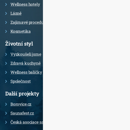
Wellness hotely
Lázně
Zajímavé procedury
Kosmetika
Životní styl
Vyzkoušeli jsme
Zdravá kuchyně
Wellness balíčky
Společnost
Další projekty
Borovice.cz
Saunafest.cz
Česká asociace saunérů