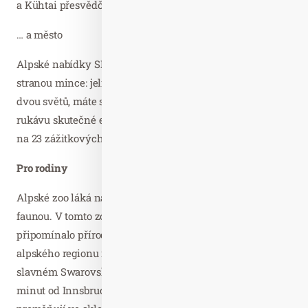
a Kühtai přesvědčí svou rozsáhlou sítí sjezdovek.
… a město
Alpské nabídky SKI plus CITY Pasu jsou však jen jednou
stranou mince: jelikož tento lístek spojuje to nejlepší ze
dvou světů, máte s ním v tyrolském hlavním městě v
rukávu skutečné eso, protože slouží také jako vstupenka
na 23 zážitkových atrakcí.
Pro rodiny
Alpské zoo láká na objevnou cestu fascinující domácí
faunou. V tomto zoo, navrženém tak, aby co nejvíce
připomínalo přírodní prostředí, žije nejrozmanitější fauna
alpského regionu na světě, včetně orlů, rysů a vlků. Ve
slavném Swarovski Kristallwelten ve Wattens, jen asi 20
minut od Innsbrucku, se třpytivé sněhové krystaly