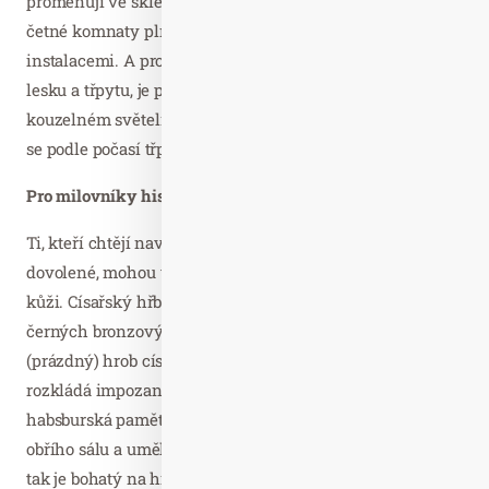
proměňují ve skleněné protějšky: návštěvníky okouzlují
četné komnaty plné zázraků s výstavami a uměleckými
instalacemi. A pro všechny, kteří se nemohou nabažit
lesku a třpytu, je povinností LUMAGICA. V tomto
kouzelném světelném parku v innsbruckém Hofgartenu
se podle počasí třpytí sněhové vločky a bájná stvoření.
Pro milovníky historie
Ti, kteří chtějí navštívit historická místa i během zimní
dovolené, mohou v Innsbrucku zažít historii na vlastní
kůži. Císařský hřbitov odhaluje působivý interiér: 28
černých bronzových soch v životní velikosti střeží
(prázdný) hrob císaře Maxmiliána. Hned vedle se
rozkládá impozantní Hofburg, kde na vás čeká
habsburská paměťová kultura včetně honosného sálu,
obřího sálu a uměleckých děl (pozdního) baroka. Stejně
tak je bohatý na historii i Bergisel: tamější muzeum Tirol