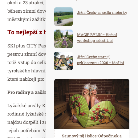
okolí a 23 atrakcí, a je tak ideální pro všechny, kteří chtějí
během zimní dovolené spojit alpské dobrodružství s
Jižní Čechy ze sedla motorky
městskými zážitky.
To nejlepší z hor …
MAGIE BYLIN – Herbal
workshop s destilací
SKI plus CITY Pas obsahuje vše, co potřebujete pro
pestrou zimní dovolenou v regionu Innsbruck. Poskytuje
Jižní Čechy startují
totiž vstup do celkem dvanácti lyžařských areálů v okolí
cyklosezonu 2026 – ideální
destinace pro aktivní
tyrolského hlavního města a v sousedním údolí Stubai,
dovolenou
které nabízejí pro každého něco.
Pro rodiny a začátečníky
Lyžařské areály Kühtai a Muttereralm jsou certifikované
rodinné lyžařské oblasti s ověřenou kvalitou – proto zde
najdou dospělí i zejména děti podmínky přizpůsobené
jejich potřebám. V Kühtai je k dispozici mimo jiné
Spa Hotel Děvín: Odpočiňte si od
Saunový ráj Holice: Odpočinek a