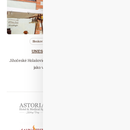
Bleskovky
Cestujeme
Nezařazené
UNESCO na Budějovicku slaví 25 let
Jihočeské Holašovice se v roce 1998 dostaly na seznam UNESCO,
jako vůbec první památka z oblasti…
Číst celý článek
Partneři