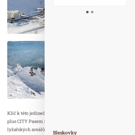
Kalendář událostí
Odebírejte náš newsletter
Kontakt
Klíč k této jedinečné kombinaci držíte v ruce díky SKI
plus CITY Pasem Stubai Innsbruck: zahrnuje dvanáct
lyžařských areálů v tyrolském hlavním městě a jeho
Bleskovky