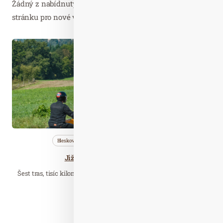
Žádný z nabídnutých článků vás nezajímá? Aktualizujte
stránku pro nové výsledky...
Čer. 14
2026
Bleskovky
Cestujeme
Wellness…
Jižní Čechy ze sedla motorky
Šest tras, tisíc kilometrů zážitků a oslava 125 let legendy Indian
Motorcycle.
Číst celý článek