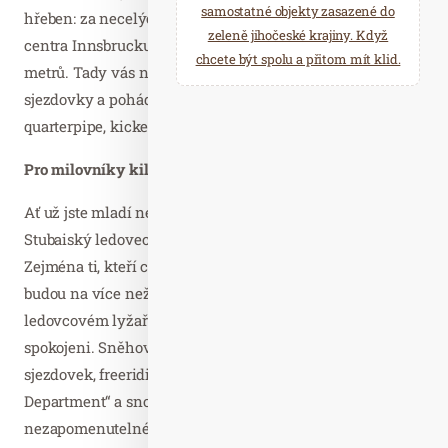
samostatné objekty zasazené do
hřeben: za necelých 30 minut se lanovkou dostanete z
zeleně jihočeské krajiny. Když
centra Innsbrucku nahoru na Seegrube do výšky 1 905
chcete být spolu a přitom mít klid.
metrů. Tady vás nadchnou nejen perfektně upravené
sjezdovky a pohádková kulisa, ale také Skylinepark s
quarterpipe, kickery a dalšími atrakcemi.
Pro milovníky kilometrů
Ať už jste mladí nebo staří, zkušení nebo začátečníci:
Stubaiský ledovec nabízí vhodné sjezdovky pro všechny.
Zejména ti, kteří chtějí najet opravdu hodně kilometrů,
budou na více než 100 kilometrech sjezdovek v největším
ledovcovém lyžařském areálu Rakouska zaručeně
spokojeni. Sněhová jistota od října do května, 36
sjezdovek, freeriding v hlubokém sněhu v „Powder
Department“ a snowpark Stubai Zoo zaručují
nezapomenutelné lyžařské zážitky. Ale i Axamer Lizum