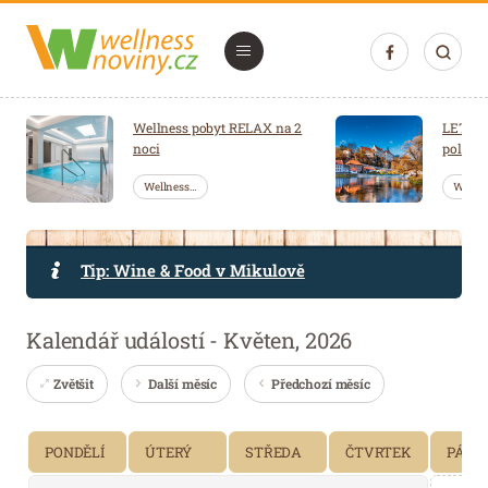
Navigace
Úvod
Wellness pobyt RELAX na 2
LETNÍ 
noci
polopen
Saunování
Wellness…
Welln
Wellness mozaika
Bleskovky
Tip: Wine & Food v Mikulově
Soutěž
Kalendář událostí - Květen, 2026
Wellness balíčky
Společnost
Zvětšit
Další měsíc
Předchozí měsíc
Představujeme
PONDĚLÍ
ÚTERÝ
STŘEDA
ČTVRTEK
PÁTE
Kosmetika