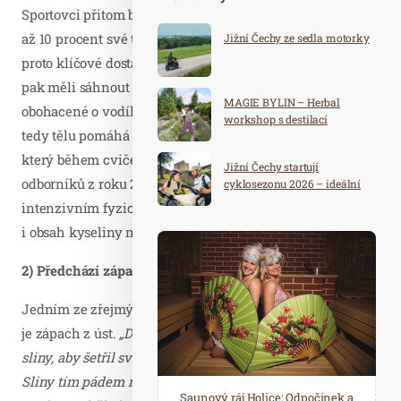
Sportovci přitom během svého výkonu běžně „vypotí“ 6
až 10 procent své tělesné vody. Pro fyzicky aktivní lidi je
Jižní Čechy ze sedla motorky
proto klíčové dostatečně pít i během cvičení. Ideálně by
pak měli sáhnout po takzvané vodíkové vodě, tedy vodě
MAGIE BYLIN – Herbal
obohacené o vodík. Ta působí jako silný antioxidant, a
workshop s destilací
tedy tělu pomáhá vypořádat se s oxidativním stresem,
který během cvičení vzniká. Podle studie japonských
Jižní Čechy startují
odborníků z roku 2012 rovněž pití vodíkové vody před
cyklosezonu 2026 – ideální
destinace pro aktivní
intenzivním fyzickým výkonem snižuje svalovou únavu
dovolenou
i obsah kyseliny mléčné v krvi.
2) Předchází zápachu z úst
Jedním ze zřejmých symptomů dehydratace organismu
je zápach z úst.
„Dehydrovaný organismus přestává tvořit
sliny, aby šetřil své zásoby vody, a ústa tak vysychají.
Sliny tím pádem nemohou plnit jednu ze svých hlavních
Spa Hotel Děvín: Odpočiňte si od
Saunový ráj Holice: Odpočinek a