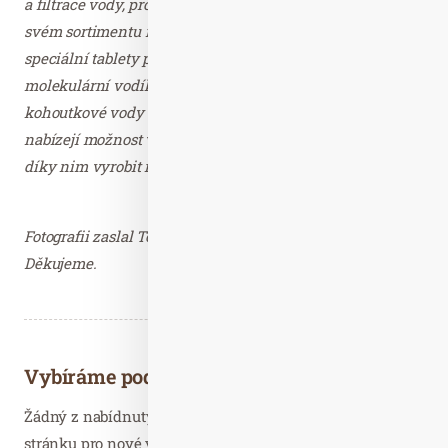
a filtrace vody, pro Českou republiku a Slovensko. Ve
svém sortimentu nabízí nejen ionizery AlkaViva, ale též
speciální tablety pro obohacování pitné vody o
molekulární vodík. Ionizery AlkaViva dokážou z
kohoutkové vody odfiltrovat 172 různých kontaminantů,
nabízejí možnost vyrobit vodu s až 8 hodnotami pH a lze
díky nim vyrobit i vodu obohacenou o vodík.
Fotografii zaslal Tomáš Skolek, press@fitvoda.cz.
Děkujeme.
Vybíráme podobné články
Žádný z nabídnutých článků vás nezajímá? Aktualizujte
stránku pro nové výsledky...