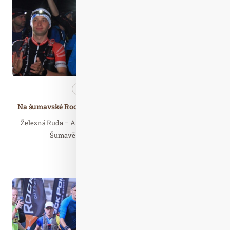
Nezařazené
Wellness…
Na šumavské Rock Point – Horské výzvě překvapil Kadeřábek se Špakem
Železná Ruda – A pozor! Rock Point – Horská výzva zažila na
Šumavě mnoho premiér. Čtvrtá zastávka…
Číst celý článek
Říj. 16
2019