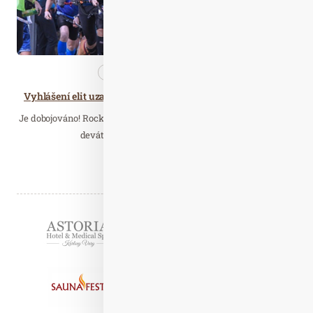
Nezařazené
Wellness…
Vyhlášení elit uzavřelo na Pálavě letošní Rock Point – Horskou výzvu
Je dobojováno! Rock Point – Horská výzva dopsala na Pálavě svoji
devátou kapitolu. Sedmý závod byl…
Číst celý článek
Partneři