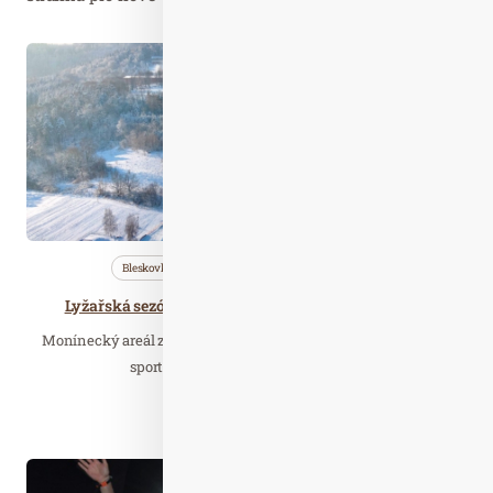
Lis. 27
2023
Bleskovky
Nezařazené
Wellness…
Lyžařská sezóna na Monínci začala se 70 cm sněhu
Monínecký areál zahájil zimní sezónu. Na milovníky zimních
sportů čeká až 70 cm sněhu. Areál…
Číst celý článek
Čer. 21
2019