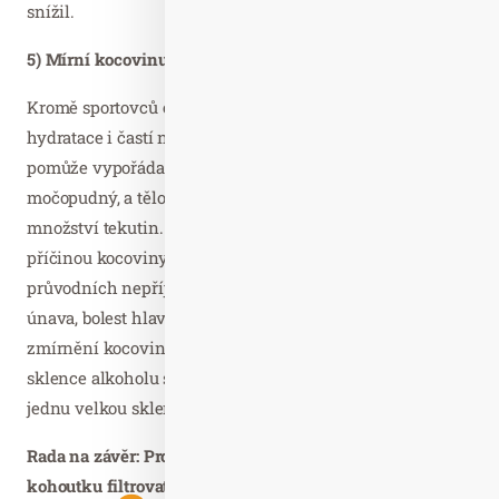
snížil.
5) Mírní kocovinu
Kromě sportovců ocení pozitivní účinky dostatečné
hydratace i častí návštěvníci barů a výčepů, kterým
pomůže vypořádat se s kocovinou. Alkohol je totiž
močopudný, a tělo tak jeho působením ztrácí značné
množství tekutin. Následná dehydratace sice není hlavní
příčinou kocoviny, ale podílí se jak na ní, tak i na
průvodních nepříjemných projevech, jako je žízeň,
únava, bolest hlavy a pocit suchosti v ústech. Pro
zmírnění kocoviny doporučují odborníci vypít po každé
sklence alkoholu sklenku vody a dát si pak ještě alespoň
jednu velkou sklenici vody před usnutím.
Rada na závěr: Pro dlouhodobé pití je dobré vodu z
kohoutku filtrovat