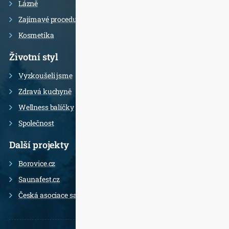
Lázně
Zajímavé procedury
Kosmetika
Životní styl
Vyzkoušeli jsme
Zdravá kuchyně
Wellness balíčky
Společnost
Další projekty
Borovice.cz
Saunafest.cz
Česká asociace saunérů