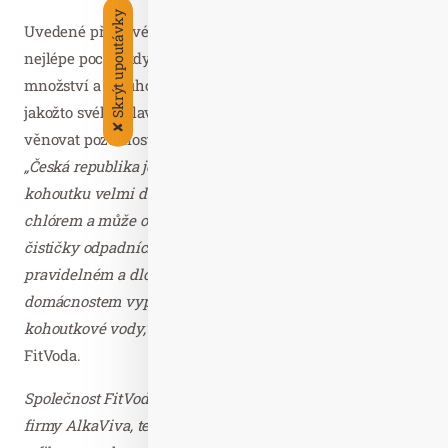
Skrýt upoutávky
Uvedené příznivé účinky pití vody samozřejmě lidé
nejlépe pocítí, když čistou vodu pijí v dostatečném
množství a dlouhodobě. Při každodenním pití vody
jakožto svého hlavního nápoje bychom ovšem měli
✘
věnovat pozornost kvalitě vody ve své domácnosti.
„Česká republika je na tom s kvalitou pitné vody z
kohoutku velmi dobře, i tak je ale naše voda často cítit
chlórem a může obsahovat zbytky léčiv a pesticidů, které
čističky odpadních vod neumí dokonale odfiltrovat. Při
pravidelném a dlouhodobém pití vody se tudíž
domácnostem vyplatí investovat do přístrojů na filtraci
kohoutkové vody,“
dodává Michal Osina ze společnosti
FitVoda.
Společnost FitVoda je výhradním distributorem americké
firmy AlkaViva, technologického lídra v oblasti ionizace