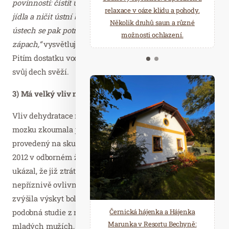
povinností: čistit ústní dutinu, oplachovat ji od zbytků
starostí všedních dnů a přijeďte
relaxace v oáze klidu a pohody.
jídla a ničit ústní bakterie. V takto ‚neudržovaných‘
načerpat novou energii do
Několik druhů saun a různé
ústech se pak potrava rozkládá a způsobuje nepříjemný
Mariánských Lázní.
možnosti ochlazení.
zápach,“
vysvětluje Michal Osina ze společnosti FitVoda.
Pitím dostatku vody tím pádem udržíte svá ústa čistá a
svůj dech svěží.
3) Má velký vliv na funkci mozku i energii
Vliv dehydratace na naši energii, náladu i výkon našeho
mozku zkoumala již řada studií. Například výzkum
provedený na skupině 25 mladých žen uveřejněný v roce
2012 v odborném žurnálu The Journal of Nutrition
ukázal, že již ztráta 1,36 procenta tělesných tekutin nejen
nepříznivě ovlivnila náladu a soustředění, ale navíc i
zvýšila výskyt bolestí hlavy. Obdobné výsledky přinesla i
podobná studie z roku 2011, tentokrát provedená na
Černická hájenka a Hájenka
Marunka v Resortu Bechyně:
mladých mužích, u nichž ztráta 1,59 procenta tělesných