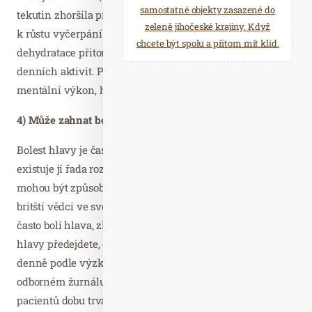
samostatné objekty zasazené do
tekutin zhoršila pracovní paměť zkoumaných a přispěla
zeleně jihočeské krajiny. Když
k růstu vyčerpání a pocitu úzkosti. Tento stupeň
chcete být spolu a přitom mít klid.
dehydratace přitom může nastat i jako následek běžných
denních aktivit. Pokud tedy chcete podávat co nejlepší
mentální výkon, hlídejte si pravidelný příjem tekutin.
4) Může zahnat bolest hlavy a zmírňuje její průběh
Bolest hlavy je častým nepříjemným problémem a
existuje jí řada rozdílných typů. Některé z nich přitom
mohou být způsobeny dehydratací, jak ostatně zjistili
britští vědci ve své studii v roku 2004. Pokud vás tedy
často bolí hlava, zkuste více pít. Ne vždy tím sice bolesti
hlavy předejdete, ovšem zvýšený příjem vody o 1,5 litru
denně podle výzkumu z roku 2005 zveřejněného v
odborném žurnálu European Journal of Neurology u
pacientů dobu trvání bolestí hlavy a migrén výrazně