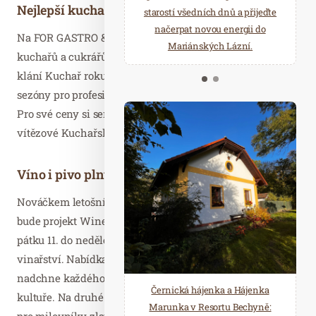
Nejlepší kuchaři pod jednou střechou
starostí všedních dnů a přijeďte
relaxace v oáze klidu a pohody.
načerpat novou energii do
Několik druhů saun a různé
Na FOR GASTRO & HOTEL se pod taktovkou Asociace
Mariánských Lázní.
možnosti ochlazení.
kuchařů a cukrářů ČR uskuteční již tradiční kuchařské
klání Kuchař roku 2019. To ale není vše. Na největší akci
sezóny pro profesionály se budou udělovat i další tituly.
Pro své ceny si sem přijdou mladí talentovaní kuchaři a
vítězové Kuchařského MAKRO pětiboje.
Víno i pivo plnými doušky
Nováčkem letošního ročníku FOR GASTRO & HOTEL
bude projekt Wine Zone. Ten v Letňanech představí od
pátku 11. do neděle 13. října malá a střední evropská
vinařství. Nabídka vín od Čech po Slovinsko jistě
nadchne každého, kdo má vřelý vztah k vínu i jeho
Černická hájenka a Hájenka
kultuře. Na druhé straně nesmí pochopitelně chybět něco
Marunka v Resortu Bechyně:
pro milovníky zlatavého moku. Svými pěnivými klenoty