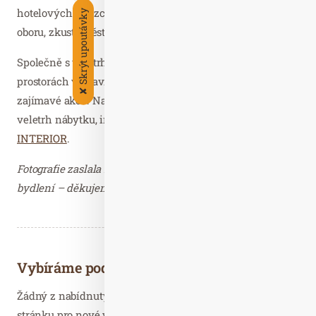
hotelových řetězců a restaurací. Sháníte-li tedy práci v
Skrýt upoutávky
oboru, zkuste štěstí právě tady.
Společně s veletrhem
FOR GASTRO & HOTEL
budou v
prostorách výstaviště PVA EXPO PRAHA probíhat i další
✘
zajímavé akce. Navštívit můžete také mezinárodní
veletrh nábytku, interiérů a bytových doplňků
FOR
INTERIOR
.
Fotografie zaslala Markéta Sedláková, DiS., Produkční OT
bydlení – děkujeme.
Vybíráme podobné články
Žádný z nabídnutých článků vás nezajímá? Aktualizujte
stránku pro nové výsledky...