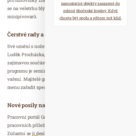
samostatné objekty zasazené do
se na veletrhu blýskne i nejlepší výběr z řemeslných
zeleně jihočeské krajiny. Když
minipivovarů.
chcete být spolu a přitom mít klid.
Čerstvé rady a inspirace od profíků
Své umění s nožem na veletrhu předvede mistr carvingu
Luděk Procházka, a to v rámci svého workshopu. Další
zajímavou součástí doprovodného vzdělávacího
programu je seminář pro restauratéry o bezlepkovém
vaření. Majitelé gastroprovozů se tu dozví, jak do svých
menu zařadit speciální dietu pro celiaky.
Nové posily na plac i do kuchyně
Pracovní portál Gastro-Jobs.cz na veletrhu rozbalí burzu
pracovních příležitostí v gastronomii a hotelnictví.
Zúčastní se jí desítky vystavovatelů z řad významných