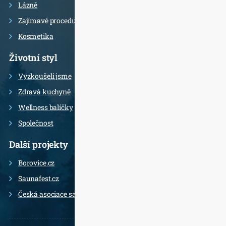
Lázně
Zajímavé procedury
Kosmetika
Životní styl
Vyzkoušeli jsme
Zdravá kuchyně
Wellness balíčky
Společnost
Další projekty
Borovice.cz
Saunafest.cz
Česká asociace saunérů