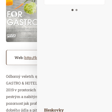
Kalendář událostí
Odebírejte náš newsletter
Kontakt
Web:
http://for-gastro.cz
Odborný veletrh specializovaný na obor HoReCa FOR
GASTRO & HOTEL se uskuteční ve dnech 10. až 13. října
2019 v prostorách výstaviště PVA EXPO PRAHA. Svým
pestrým a nabitým programem zaručeně přitáhne
pozornost jak profesionálů z oboru, tak všech vyznavačů
Bleskovky
dobrého jídla a pití z široké veřejnosti.