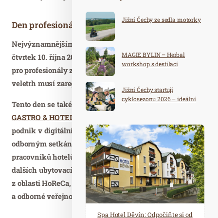
Jižní Čechy ze sedla motorky
Den profesionálů
Nejvýznamnějším dnem v hledáčku odborníků bude
MAGIE BYLIN – Herbal
čtvrtek 10. října 2019, jež je kontraktační a určen pouze
workshop s destilací
pro profesionály z oboru, kteří se před vstupem na
veletrh musí zaregistrovat.
Jižní Čechy startují
cyklosezonu 2026 – ideální
Tento den se také uskuteční odborný
Kongres FOR
destinace pro aktivní
GASTRO & HOTEL
s ústředním tématem „Úspěšný
dovolenou
podnik v digitální době.“ Kongres se stane největším
odborným setkáním majitelů, manažerů a exekutivních
pracovníků hotelů, restaurací, kaváren, penzionů a
dalších ubytovacích a stravovacích provozů, dodavatelů
z oblasti HoReCa, zástupců asociací, svazů, ministerstev
a odborné veřejnosti pořádaným v České republice.
Spa Hotel Děvín: Odpočiňte si od
Saunový ráj Holice: Odpočinek a