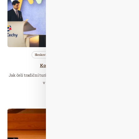
Bleskovky
Cestujeme
Nezařazené
Konference Travelcon se blíží
Jak čelí tradiční turistické destinace nové realitě? Jakou roli hraje
v obnově cestovního ruchu…
Číst celý článek
Dub. 05
2022