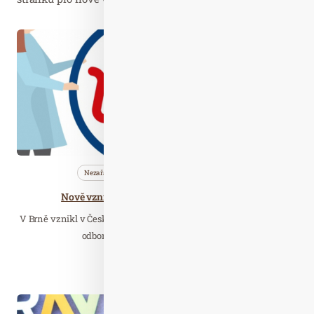
Říj. 29
2019
Nezařazené
Profi…
Společnost
Nově vzniklý institut hledá české wellness
V Brně vznikl v Český wellness institut (ČWI), který je sdružením
odborníků, organizací i nadšených…
Číst celý článek
Dub. 12
2021