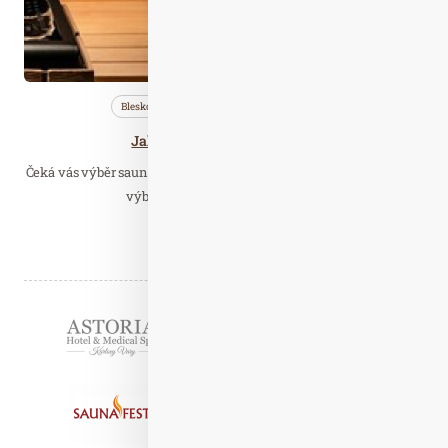
Bleskovky
Nezařazené
Profi…
Jak vybrat saunová kamna?
Čeká vás výběr saunových kamen, ale nejste si jistí, jaká zvolit? Na
výběr máte ze dvou variant – a…
Číst celý článek
Partneři