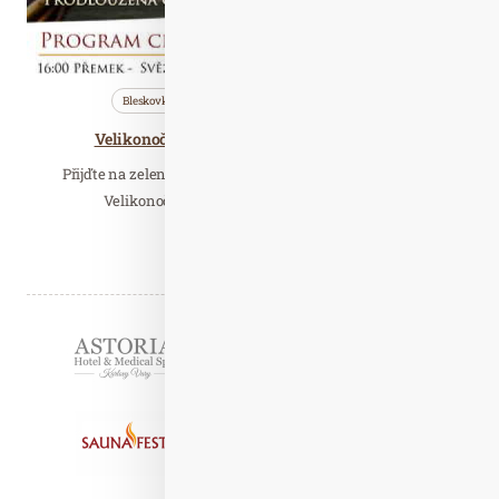
Bleskovky
Nezařazené
Saunování
Velikonoční saunová noc na Zelený čtvrtek
Přijďte na zelený čtvrtek 18. dubna do Saunového ráje na
Velikonoční saunovou noc. Čeká vás večer…
Číst celý článek
Partneři