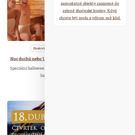
samostatné objekty zasazené do
zeleně jihočeské krajiny. Když
chcete být spolu a přitom mít klid.
Bleskovky
Nezařazené
Saunování
Noc duchů nebo Upíří rituál: Wellness Horal chystá Halloweenské saunování
Speciální halloweenské saunování chystá na pátek 1. a sobotu 2.
listopadu relaxační centrum…
Číst celý článek
Dub. 07
2019