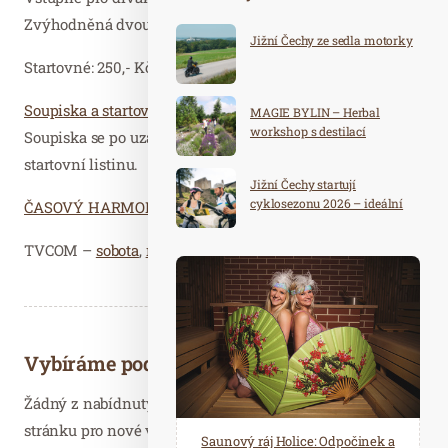
Zvýhodněná dvoudenní vstupenka: 250 Kč
Jižní Čechy ze sedla motorky
Startovné: 250,- Kč/start
Soupiska a startovní listina
MAGIE BYLIN – Herbal
workshop s destilací
Soupiska se po uzavření přihlášek nalosuje a změní se ve
startovní listinu.
Jižní Čechy startují
cyklosezonu 2026 – ideální
ČASOVÝ HARMONOGRAM
destinace pro aktivní
dovolenou
TVCOM –
sobota
,
neděle
Vybíráme podobné články
Žádný z nabídnutých článků vás nezajímá? Aktualizujte
stránku pro nové výsledky...
Spa Hotel Děvín: Odpočiňte si od
Saunový ráj Holice: Odpočinek a