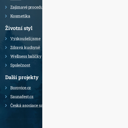
Zajímavé procedury
Kosmetika
Životní styl
Vyzkoušeli jsme
Zdravá kuchyně
Wellness balíčky
Společnost
Další projekty
Borovice.cz
Saunafest.cz
Česká asociace saunérů