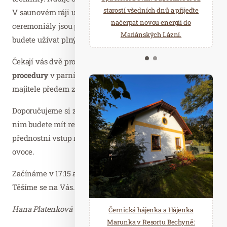
starostí všedních dnů a přijeďte
relaxace v oáze klidu a pohody.
V saunovém ráji už vystupovala a její relaxační
načerpat novou energii do
Několik druhů saun a různé
ceremoniály jsou plné emocí a moudra. Relax si s ní
Mariánských Lázní.
možnosti ochlazení.
budete užívat plnými doušky.
Čekají vás dvě profesionálně vedené
peelingové
procedury
v parní kabině, tentokrát budou pouze pro
majitele předem zakoupených vstupenek.
Doporučujeme si zakoupit vstupenky v předprodeji, díky
nim budete mít rezervovanou skříňku při příchodu,
přednostní vstup na ceremoniály a zdarma konzumaci
ovoce.
Začínáme v 17:15 a čeká vás výjimečný a krásný večer.
Těšíme se na Vás.
Hana Platenková a tým Saunového ráje
Černická hájenka a Hájenka
Marunka v Resortu Bechyně: