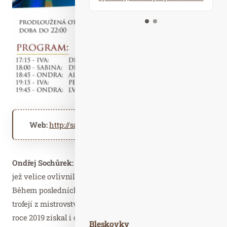
Kalendář událostí
Odebírejte náš newsletter
Kontakt
Web:
http://saunovyraj.cz
Ondřej Sochůrek:
pochází z druhé generace sauna mistrů
jež velice ovlivnila podobu saunových ceremoniálů v ČR.
Během posledních několika let nasbíral několik cenných
trofejí z mistrovství ČR v saunových ceremoniálech. V
roce 2019 získal i ocenění vícemistra světa v kategorii
Bleskovky