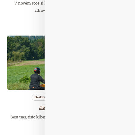
V novém roce si každý z nás slibuje, že bude více sportovat,
zdravěji jíst, zhubneme těch pár kil…
Číst celý článek
Čer. 14
2026
Bleskovky
Cestujeme
Wellness…
Jižní Čechy ze sedla motorky
Šest tras, tisíc kilometrů zážitků a oslava 125 let legendy Indian
Motorcycle.