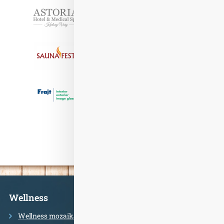
Partneři
Informace
Wellness
Wellness mozaika