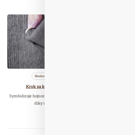
Číst celý článek
Pro. 26
2020
Bleskovky
Nezařazené
Zdravá…
Krok za krokem k nejlepší novoroční čočce
Symbolizuje hojnost peněz do následujícího roku, a to především
díky svému tvaru, který připomíná…
Číst celý článek