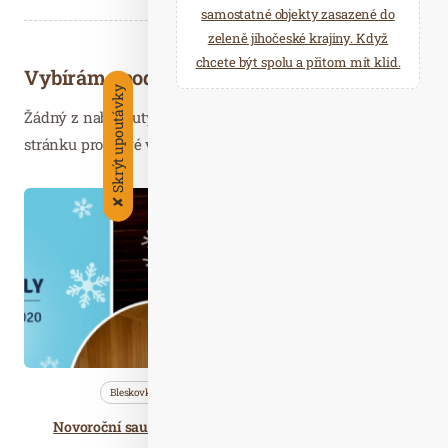
samostatné objekty zasazené do
zeleně jihočeské krajiny. Když
chcete být spolu a přitom mít klid.
Vybíráme podobné články
Skrýt upoutávky
Žádný z nabídnutých článků vás nezajímá? Aktualizujte
stránku pro nové výsledky...
Led. 14
✘
2020
Bleskovky
Nezařazené
Saunování
Novoroční saunové ceremoniály v Aquacentru Šutka