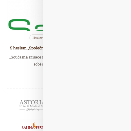
Bleskovky
Kosmetika
Nezařazené
S heslem „Společně to zvládneme“ v Saloos vyvinuli antimikrobiální čisticí sprej na ruce.
„Současná situace nám připomněla, jak moc je důležité držet při
sobě a nezapomínat na sílu přírody…
Číst celý článek
Partneři