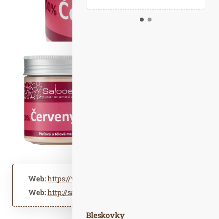
Kalendář událostí
Odebírejte náš newsletter
Kontakt
Web:
https://www.saloos.cz
Web:
http://saloos.cz
Bleskovky