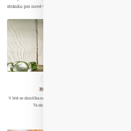
stránku pro nové výsledky...
Srp. 31
2022
Kosmetika
Nezařazené
NOVINKA: Bio Aloe vera gel
V létě se sluníčka nemůžeme nabažit, ale co na to naše pokožka?
Ta sice navenek působí atraktivněji…
Číst celý článek