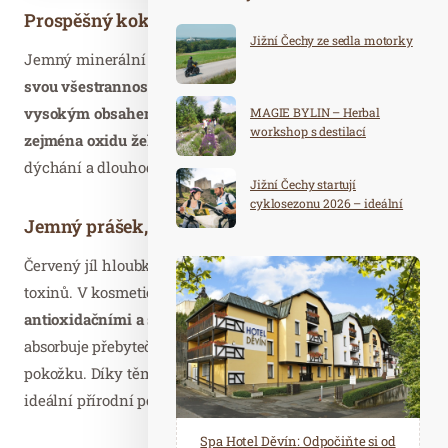
Prospěšný koktejl plný minerálů
Jižní Čechy ze sedla motorky
Jemný minerální prášek vulkanického původu překvapí
svou všestranností v péči o celé tělo
. Potěší pokožku
vysokým obsahem minerálů a stopových prvků
,
MAGIE BYLIN – Herbal
workshop s destilací
zejména oxidu železitého
. Ten je důležitý pro buněčné
dýchání a dlouhodobé zachování vitálního stavu kůže.
Jižní Čechy startují
cyklosezonu 2026 – ideální
destinace pro aktivní
Jemný prášek, silné účinky
dovolenou
Červený jíl hloubkově čistí kůži a pomáhá zbavit tělo
toxinů. V kosmetickém světě proslul zvláště svými
antioxidačními a stimulujícími účinky
. Výborně
absorbuje přebytečný kožní maz, zjemňuje a zklidňuje
pokožku. Díky těmto unikátním vlastnostem představuje
ideální přírodní péči při kožních potížích.
Spa Hotel Děvín: Odpočiňte si od
Saunový ráj Holice: Odpočinek a