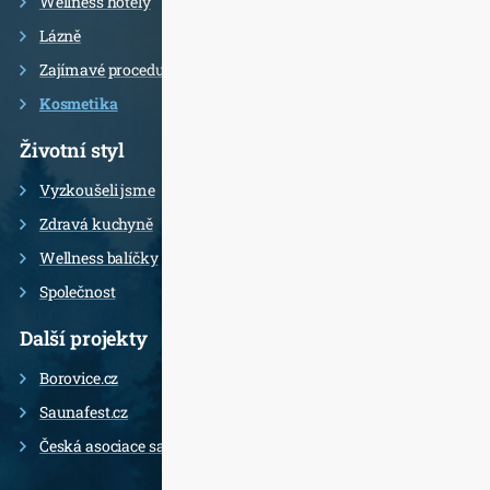
Wellness hotely
Lázně
Zajímavé procedury
Kosmetika
Životní styl
Vyzkoušeli jsme
Zdravá kuchyně
Wellness balíčky
Společnost
Další projekty
Borovice.cz
Saunafest.cz
Česká asociace saunérů