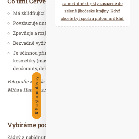
Co umí Červený jíl Saloos?
samostatné objekty zasazené do
zeleně jihočeské krajiny. Když
Má zklidňující a detoxikační účinky.
chcete být spolu a přitom mít klid.
Povzbuzuje unavenou a zralou pleť.
Zpevňuje a rozjasňuje.
Bezvadně vyživuje pokožku i vlasy.
Je účinnou přírodní ingrediencí k výrobě domácí
kosmetiky (masky, obklady, mýdla, šampony,
deodoranty, dekorativní přírodní kosmetika).
Skrýt upoutávky
Fotografie zaslala Laďka Petrjánošová, marketing M+H,
Míča a Harašta s.r.o. – děkujeme.
✘
Vybíráme podobné články
Žádný z nabídnutých článků vás nezajímá? Aktualizujte