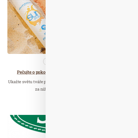
Čer. 16
2021
Kosmetika
Nezařazené
Pečujte o pokožku vystavenou slunečním paprskům
Ukažte světu tváře políbené sluncem. Díky kosmetice Asombroso,
za níž stojí známý návrhář Osmany…
Číst celý článek
Kvě. 04
2020