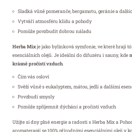
Sladká vůně pomeranče, bergamotu, geránie a další
Vytváří atmosféru klidu a pohody
Pomůže povzbudit dobrou náladu
Herba Mix
je jako bylinková symfonie, ve které hrají 
esenciálních olejů. Je ideální do difuzéru i sauny, kde
n
krásně pročistí vzduch
.
Čím vás osloví
Svěží vůně s eukalyptem, mátou, jedlí a dalšími ese
Povzbudí smysly
Pomůže zpříjemnit dýchání a pročistí vzduch
Užijte si dny plné energie a radosti s Herba Mix a Poh
aromaterapií se 100% přírodními esenciálními oleji v ko