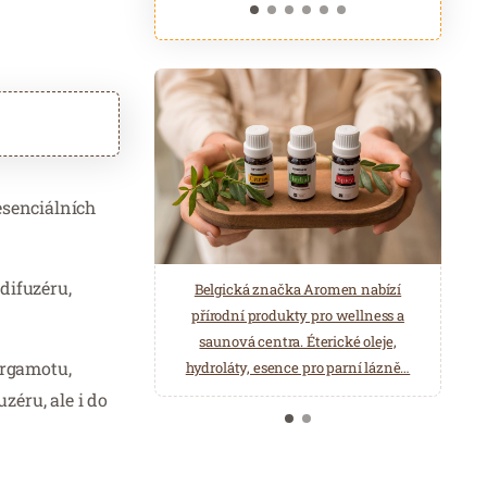
esenciálních
ASTORIA Hotel & Medical Spa je
 difuzéru,
Belgická značka Aromen nabízí
poskytovatelem lázeňské léčebně
přírodní produkty pro wellness a
rehabilitační péče. Odpočiňte si ve
saunová centra. Éterické oleje,
Wellness a Balneo centru.
ergamotu,
hydroláty, esence pro parní lázně…
zéru, ale i do