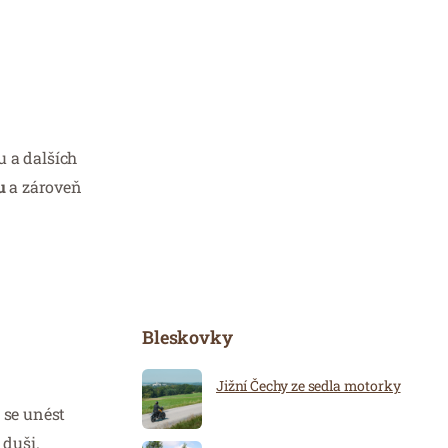
u a dalších
u
a zároveň
Bleskovky
Jižní Čechy ze sedla motorky
 se unést
 duši.