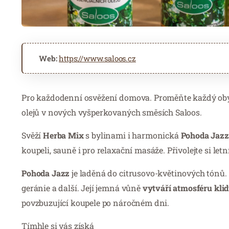
Web:
https://www.saloos.cz
Pro každodenní osvěžení domova. Proměňte každý oby
olejů v nových vyšperkovaných směsích Saloos.
Svěží
Herba Mix
s bylinami i harmonická
Pohoda Jazz
koupeli, sauně i pro relaxační masáže. Přivolejte si 
Pohoda Jazz
je laděná do citrusovo-květinových tónů. 
geránie a další. Její jemná vůně
vytváří atmosféru klid
povzbuzující koupele po náročném dni.
Tímhle si vás získá