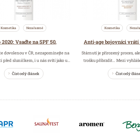
Kosmetika
Nezařazené
Kosmetika
Nezař
o 2020: Vsaďte na SPF 50,
íte dovolenou v ČR, nezapomínejte na
Stárnutí je přirozený proces, ale
i před sluníčkem, i u nás svítí jako u…
trošku přibrzdit… Mezi vyhlá
Číst celý článek
Číst celý člán