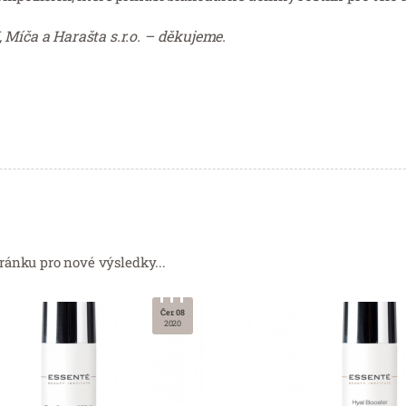
 Míča a Harašta s.r.o. – děkujeme.
ránku pro nové výsledky...
Čer. 08
2020