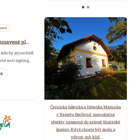
azené
Anti-age bojovníci vrátí unavené pleti ztracenou jiskru
 kdo by jej nechtěl
šené anti-ageing…
ek
Černická hájenka a Hájenka Marunka
v Resortu Bechyně: samostatné
objekty zasazené do zeleně jihočeské
krajiny. Když chcete být spolu a
přitom mít klid.