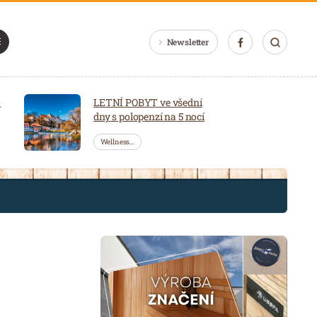
Newsletter
a
LETNÍ POBYT ve všední
dny s polopenzí na 5 nocí
Wellness…