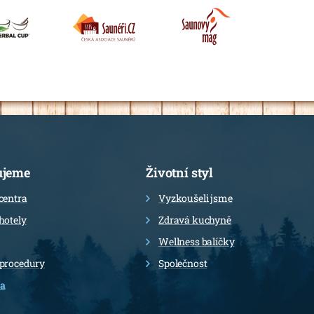
ujeme
Životní styl
centra
Vyzkoušeli jsme
hotely
Zdravá kuchyně
Wellness balíčky
 procedury
Společnost
a