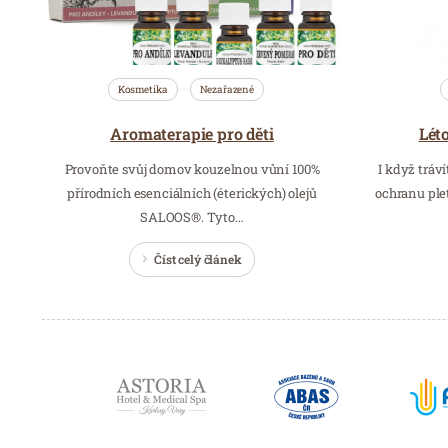
Kosmetika
Nezařazené
Lét
Aromaterapie pro děti
Provoňte svůj domov kouzelnou vůní 100%
I když tráv
přírodních esenciálních (éterických) olejů
ochranu plet
SALOOS®. Tyto…
Číst celý článek
Partneři