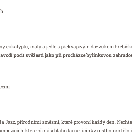
ch
tóny eukalyptu, máty a jedle s překvapivým dozvukem hřebíčk
avodí pocit svěžesti jako při procházce bylinkovou zahrado
ncemi
oda Jazz, přírodními směsmi, které provoní každý den. Nechte
mpozicích, které přináší blahodárné účinky rostlin pro tělo i