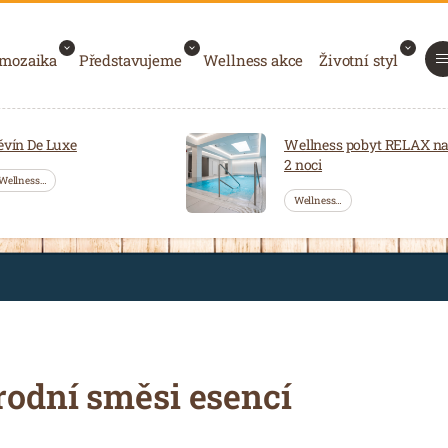
 mozaika
Představujeme
Wellness akce
Životní styl
ěvín De Luxe
Wellness pobyt RELAX n
2 noci
Wellness…
Wellness…
odní směsi esencí