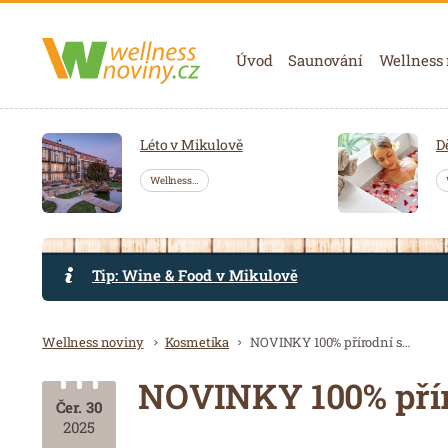
Navigace
Úvod
Saunování
Wellness
Léto v Mikulově
D
Wellness…
Tip: Wine & Food v Mikulově
Drobečková navigace
Wellness noviny
Kosmetika
NOVINKY 100% přírodní směsi esencí
NOVINKY 100% přír
Čer. 30
2025