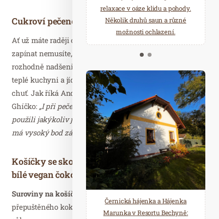
starostí všedních dnů a přijeďte
relaxace v oáze klidu a pohody.
Cukroví pečené i nepečené
načerpat novou energii do
Několik druhů saun a různé
Mariánských Lázní.
možnosti ochlazení.
Ať už máte raději cukroví pečené nebo takové, kdy troubu
zapínat nemusíte, z použití kvalitního tuku ghí budete
rozhodně nadšeni. Dá se totiž použít jak za studena, tak v
teplé kuchyni a jídlu dodá ještě intenzivnější máslovou
chuť. Jak říká Andrea Dostálová ze společnosti České
Ghíčko:
„I při pečení lze ghí použít všude tam, kde byste
použili jakýkoliv jiný tuk. Výhoda je v tom, že právě ghí
má vysoký bod zápalu, proto se nepřipaluje.“
Košíčky se skořicovým krémem a krémem z
bílé vegan čokolády
Suroviny na košíčky:
200 g špaldové mouky, 80 g
Černická hájenka a Hájenka
přepuštěného koko Ghí od Českého Ghíčka, 20 g cukru,
Marunka v Resortu Bechyně: