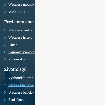
Wellness mozaika
Wellness akce
Představujeme
Wellness centra
Wellness hotely
Lázně
Zajímavé procedury
Kosmetika
Životní styl
Vyzkoušeli jsme
Zdravá kuchyně
Wellness balíčky
Společnost