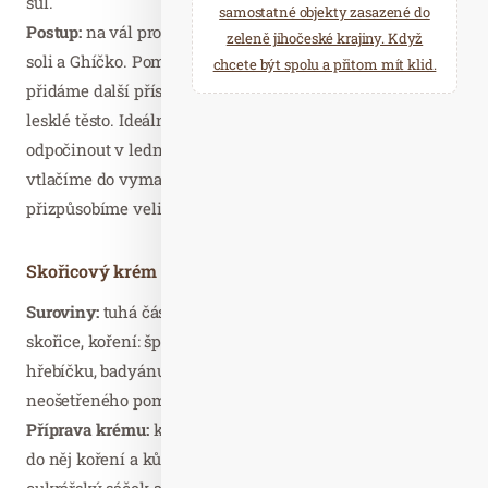
sůl.
samostatné objekty zasazené do
Postup:
na vál prosejeme mouku a cukr, přidáme špetku
zeleně jihočeské krajiny. Když
soli a Ghíčko. Pomocí nože ho v mouce rozsekáme,
chcete být spolu a přitom mít klid.
přidáme další přísady a rychle vypracujeme hladké a
lesklé těsto. Ideální je, nechat ho aspoň hodinu
odpočinout v ledničce. Z těsta tvoříme kuličky, které
vtlačíme do vymazaných formiček. Délku pečení
přizpůsobíme velikosti formiček.
Skořicový krém
Suroviny:
tuhá část plechovky kokosového krému, 1 lžíce
skořice, koření: špetka muškátového oříšku, mletého
hřebíčku, badyánu, nastrouhaná kůra z chemicky
neošetřeného pomeranče
Příprava krému:
kokosový krém vyšleháme a vmícháme
do něj koření a kůru. Vzniklým krémem naplníme
cukrářský sáček a dáme ztuhnout do lednice. Poté