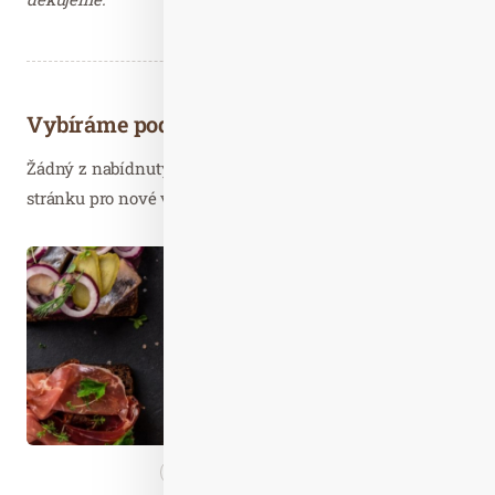
Vybíráme podobné články
Žádný z nabídnutých článků vás nezajímá? Aktualizujte
stránku pro nové výsledky...
Lis. 27
2020
Nezařazené
Zdravá…