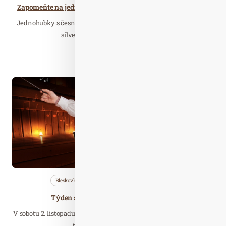
Zapomeňte na jednohubky a vyzkoušejte originální chlebíčky
Jednohubky s česnekovou pomazánkou, chlebíčky i kanapky –
silvestrovské oslavy se odjakživa…
Číst celý článek
Říj. 25
2019
Bleskovky
Nezařazené
Saunování
Týden saunování v Aquapalace Praha
V sobotu 2. listopadu začíná 9. ročník Týdne saunování. Celostátní
týden saunování přinese…