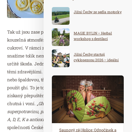
Jižní Čechy ze sedla motorky
Tak už jsou zase po roce tady a s nimi ta nezaměnitelná
MAGIE BYLIN – Herbal
workshop s destilací
kouzelná atmosféra, ke které samozřejmě patří i vánoční
cukroví. V rámci zdravého životního stylu se sice všichni
Jižní Čechy startují
snažíme tolik nemlsat, ale úplně se ho vzdávat, to by byla
cyklosezonu 2026 – ideální
určitě škoda. Jednotlivé suroviny jde přece vždy nahradit
destinace pro aktivní
dovolenou
těmi zdravějšími. Mouku můžeme použít celozrnnou
nebo špaldovou, třtinového cukru trochu ubrat a jako tuk
použít ghí. To je totiž čistý máselný tuk nejvyšší kvality
získaný přepuštěním čerstvého másla, který skvěle
chutná i voní.
„Ghí je dokonce považované za
superpotravinu, protože zlepšuje trávení, je plné vitamínů
A, D, E, K a antioxidantů,
“ vysvětluje Andrea Dostálová ze
společnosti České Ghíčko.
Spa Hotel Děvín: Odpočiňte si od
Saunový ráj Holice: Odpočinek a