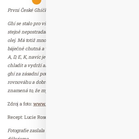
První České Ghíčko
Ghí se stalo pro všechny, kdo chtějí vařit chutně a zdravě,
stejně nepostradatelnou ingrediencí jako třeba olivový
olej. Má totiž mnoho skvělých vlastností – především
báječně chutná a voní, nepřepaluje se, obsahuje vitamíny
A, D, E, K, navíc je bez mléčné bílkoviny. Také se nemusí
chladit a vydrží alespoň 12 měsíců. Ajurvéda považuje
ghí za zásadní potravinu pro zdravý vzhled, mentální
rovnováhu a dobré trávení. Darujete-li někomu ghí,
znamená to, že myslíte na jeho zdraví a pohodu.
Zdroj a foto:
www.ceskeghicko.cz
Recept: Lucie Rosenbergerová
Fotografie zaslala Martina Kadlecová, AMAZE.cz –
děkujeme.