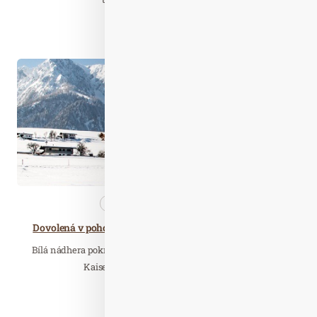
Číst celý článek
Úno. 08
2022
Cestujeme
Nezařazené
Dovolená v pohodové zimní outdoor aréně Kaiserwinkl
Bílá nádhera pokrývá hory a údolí a nechává zářit čtyři obce
Kaiserwinklu - Walchsee, Kössen,…
Číst celý článek