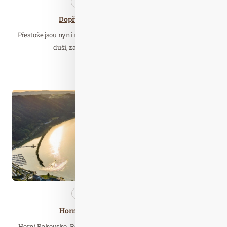
Kosmetika
Nezařazené
Dopřejte si doma luxus wellnessu
Přestože jsou nyní místa, kde nám příjemně rozmazlovali tělo a
duši, zatímco my jsme mohli načerpat…
Číst celý článek
Kvě. 06
2022
Cestujeme
Nezařazené
Horní Rakousko - region zážitků
Horní Rakousko. Region fascinující přírody, horských vrcholků,