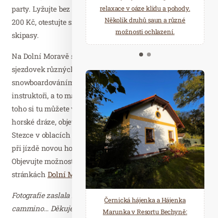
party. Lyžujte bez limitu celý den za openingovou cenu
starostí všedních dnů a přijeďte
relaxace v oáze klidu a pohody.
načerpat novou energii do
Několik druhů saun a různé
200 Kč, otestujte si nové lyžařské vybavení a zasoutěžte o
Mariánských Lázní.
možnosti ochlazení.
skipasy.
Na Dolní Moravě si užijete více než 10 kilometrů
sjezdovek různých obtížností. S lyžováním a
snowboardováním pomohou speciálně vyškolení
instruktoři, a to malým i velkým začátečníkům. Kromě
toho si tu můžete vyzkoušet jízdu na nové Mamutí
horské dráze, objevovat zasněženou krajinu můžete na
Stezce v oblacích a zažít neobvyklé chvíle můžete třeba
při jízdě novou horskou rolbou. Dopřejte si hory zážitků!
Objevujte možnosti na webu
wellness hotelu Vista
a na
stránkách
Dolní Moravy
.
Fotografie zaslala Dagmar Kutilová, PR consultant
Černická hájenka a Hájenka
cammino… Děkujeme.
Marunka v Resortu Bechyně: