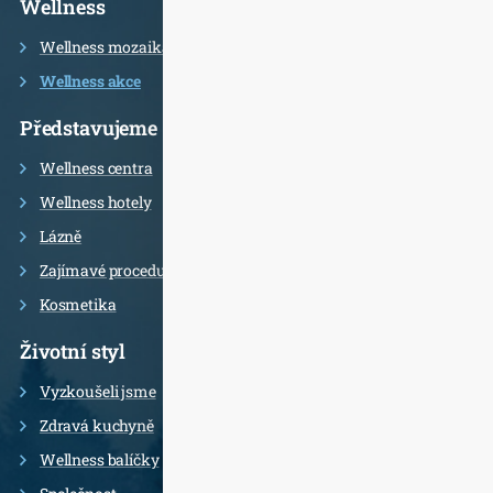
Wellness
Wellness mozaika
Wellness akce
Představujeme
Wellness centra
Wellness hotely
Lázně
Zajímavé procedury
Kosmetika
Životní styl
Vyzkoušeli jsme
Zdravá kuchyně
Wellness balíčky