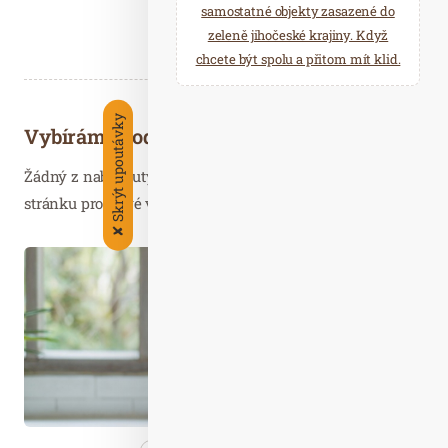
samostatné objekty zasazené do
zeleně jihočeské krajiny. Když
chcete být spolu a přitom mít klid.
Skrýt upoutávky
Vybíráme podobné články
Žádný z nabídnutých článků vás nezajímá? Aktualizujte
stránku pro nové výsledky...
✘
Bře. 30
2021