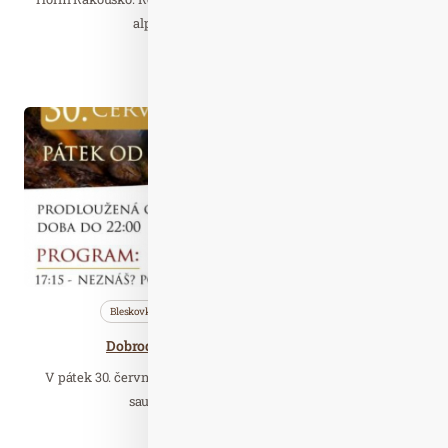
alpských jezer, ale i zajímavé…
Číst celý článek
Čer. 24
2023
Bleskovky
Nezařazené
Saunování
Dobrodružná saunová noc 30.6.2023
V pátek 30. června pro vás připravil Saunový ráj společně se
saunérkami Michaelou a Lucií…
Číst celý článek