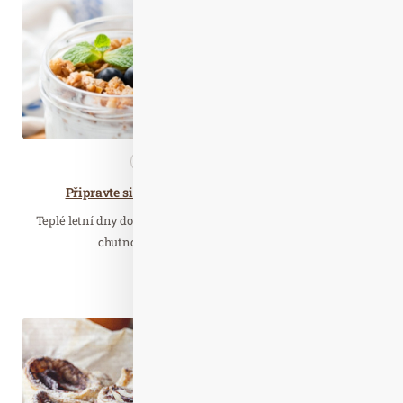
Nezařazené
Zdravá…
Připravte si snídani snů i bez brzkého vstávání
Teplé letní dny doslova vyzívají k tomu, abychom si připravili
chutnou a pestrou snídani. Nemusíte…
Číst celý článek
Lis. 07
2021