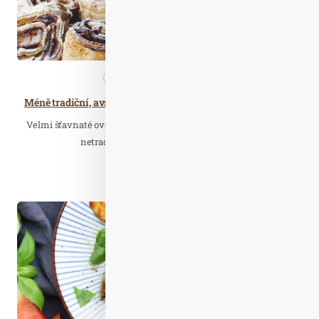
Nezařazené
Zdravá…
Méně tradiční, avšak chuťově vytříbené pokrmy z kaki Persimon Bouquet
Velmi šťavnaté ovoce dokáže vykouzlit i z obyčejného receptu
netradiční pokrm, který potěší vaše…
Číst celý článek
Čer. 29
2021