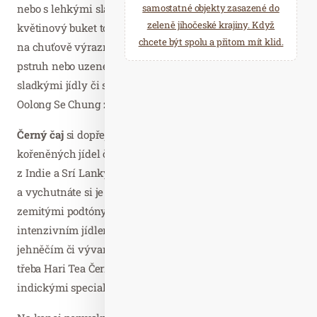
nebo s lehkými slanými pokrmy, které skvěle podtrhnout
samostatné objekty zasazené do
zeleně jihočeské krajiny. Když
květinový buket tohoto nápoje. Tmavý oolong si troufne
chcete být spolu a přitom mít klid.
na chuťově výraznější jídla, jako je kachní maso, losos,
pstruh nebo uzené. Zkombinovat jej můžete též s plnými
sladkými jídly či se sirupy. Ochutnejte například China
Oolong Se Chung známý pro svou broskvovou vůni.
Černý čaj
si dopřejte k hlavnímu chodu. Dobře vynikne u
kořeněných jídel či masa. Ovocnější černé čaje (zejména
z Indie a Srí Lanky) dokážou podtrhnout sladké tóny jídla
a vychutnáte si je i s dezerty. Černé čaje s kouřovými a
zemitými podtóny se krásně snoubí s chuťově
intenzivním jídlem, pečeným a trhaným masem, výpeky,
jehněčím či vývary. Objevte nové chutě a vyzkoušejte
třeba Hari Tea Černý čaj & koření v kombinaci s
indickými specialitami.