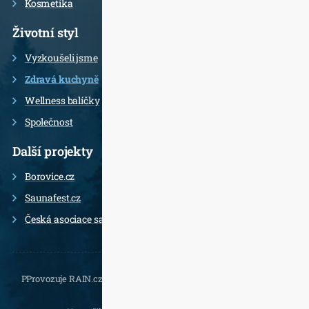
Kosmetika
Životní styl
Vyzkoušeli jsme
Zdravá kuchyně
Wellness balíčky
Společnost
Další projekty
Borovice.cz
Saunafest.cz
Česká asociace saunérů
PProvozuje RAIN.cz, Daliborova 22a, 102 00 Praha 10 - Hostivař,
, e-
mail.: