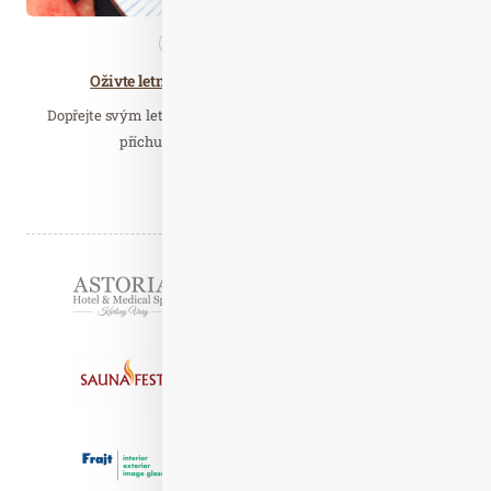
Nezařazené
Zdravá…
Oživte letní party nečekanou chutí melounu
Dopřejte svým letním večerům s přáteli originální exotickou
příchuť. Běžné menu stačí jednoduše…
Číst celý článek
Partneři