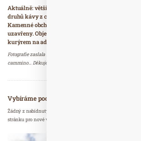
Aktuálně: většina produktů (500 druhů čaje a 60
druhů kávy z celého světa) je skladem.
Kamenné obchody jsou z mimořádných důvodů
uzavřeny. Objednávky jsou zasílány výhradně
kurýrem na adresu.
Fotografie zaslala Dagmar Kutilová, PR consultant
cammino… Děkujeme.
Vybíráme podobné články
Žádný z nabídnutých článků vás nezajímá? Aktualizujte
stránku pro nové výsledky...
Kvě. 08
2021