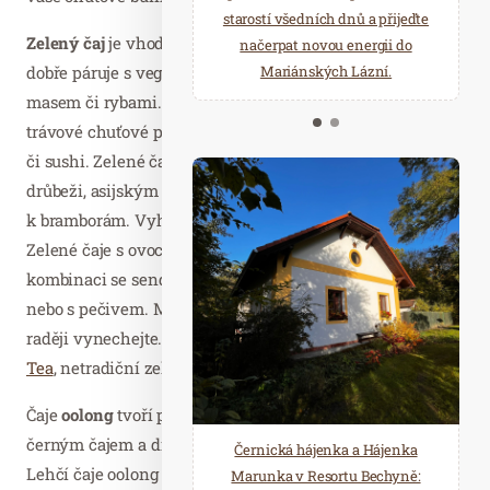
starostí všedních dnů a přijeďte
relaxace v oáze klidu a pohody.
Zelený čaj
je vhodný pro další chod v menu. Obecně se
načerpat novou energii do
Několik druhů saun a různé
dobře páruje s vegetariánskými pokrmy, ale též s kuřecím
Mariánských Lázní.
možnosti ochlazení.
masem či rybami. Japonské zelené čaje známé pro své
trávové chuťové podtóny dobře podtrhnou mořské plody
či sushi. Zelené čaje s lehkou kouřovou chutí se hodí k
drůbeži, asijským smaženým specialitám se zeleninou či
k bramborám. Vyhněte se však podávání s dezerty.
Zelené čaje s ovocnými tóny se nejlépe otevřou v
kombinaci se sendviči, kuřecím masem, ovocnými saláty
nebo s pečivem. Mastné masité pokrmy v tomto případě
raději vynechejte. Zkuste třeba
Tea Tang Ceylon Green
Tea
, netradiční zelený čaj ze Srí Lanky.
Čaje
oolong
tvoří pomyslný přechod mezi zeleným a
černým čajem a díky tomu se hodí k širší škále jídel.
Černická hájenka a Hájenka
Lehčí čaje oolong můžete zkombinovat s mořskými plody
Marunka v Resortu Bechyně: