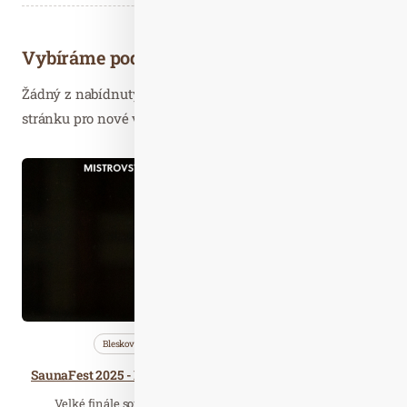
Vybíráme podobné články
Žádný z nabídnutých článků vás nezajímá? Aktualizujte
stránku pro nové výsledky...
Dub. 03
2025
Bleskovky
Saunování
Wellness…
SaunaFest 2025 - Finále Mistrovství ČR 30. dubna až 2. května 2025 v Infinit Sen
Velké finále soutěže jednotlivců a soutěž týmů v rámci