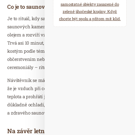
samostatné objekty zasazené do
Co je to saunový ceremoniál?
zeleně jihočeské krajiny. Když
Je to rituál, kdy saunér zvlhčí vzduch v sauně poléváním
chcete být spolu a přitom mít klid.
saunových kamenů, krásně provoní saunu esenciálním
olejem a rozvíří vzduch ručníkem nebo jinou pomůckou.
Trvá asi 10 minut, hraje při něm hudba, saunéři mají
kostým podle tématu ceremoniálu. Někdy je ceremoniál s
občerstvením nebo s peelingem, novinkou jsou
ceremoniály – rituály – s vykuřovadly.
Návštěvník se má na co dívat a vydrží v sauně déle. Tím,
že je vzduch při ceremoniálu vlhčí, pocitově se zvýší
teplota a prohřátí je proto intenzivnější. Když se pak
důkladně ochladí, má velmi příjemný pocit ze správného
a zdravého saunování.
Na závěr letní otevírací doba: