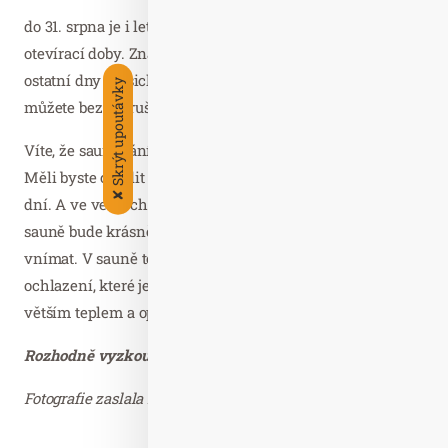
do 31. srpna je i letos otevřeno omezeně podle letní
otevírací doby. Znamená to zavřené úterý a čtvrtek,
ostatní dny klasicky 10.00 – 21.00. Saunovat se tak
Skrýt upoutávky
můžete bez přerušení celé léto.
Víte, že saunování je pro Vaši imunitu důležité i v létě?
Měli byste chodit do sauny 1x týdně, minimálně 1x za 14
✘
dní. A ve velkých vedrech, které určitě přijdou, vám po
sauně bude krásně, ani nebudete vysokou teplotu venku
vnímat. V sauně totiž probíhá řízené prohřátí a následné
ochlazení, které je důležité. Bojujeme tak proti teplu ještě
větším teplem a opravdu je to účinné.
Rozhodně vyzkoušejte.
Fotografie zaslala H.Platenková – děkujeme.