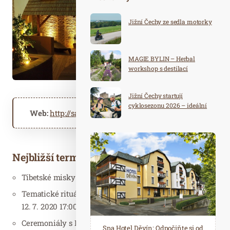
Jižní Čechy ze sedla motorky
MAGIE BYLIN – Herbal
workshop s destilací
Jižní Čechy startují
cyklosezonu 2026 – ideální
Web:
http://saunovyraj.cz
destinace pro aktivní
dovolenou
Nejbližší termíny ceremoniálů:
Tibetské misky a ceremoniály s Přemkem – středa 1. 7. 202
Tematické rituály s Kačkou + muzikoterapie v ceremoniál
12. 7. 2020 17:00 – 21:00
Ceremoniály s Kačkou – středa 22. 7. 2020 18:00 – 21:00
Spa Hotel Děvín: Odpočiňte si od
Saunový ráj Holice: Odpočinek a