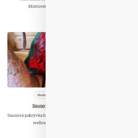
Mistrovství ČR saunových ceremoniálech,…
Číst celý článek
Lis. 21
2021
Bleskovky
Nezařazené
Profi…
Saunové klobouky a čepice do sauny
Saunová pokrývka hlavy není jen pěkným doplňkem pro pobyt ve
wellness, ale je také velmi účinná pro…
Číst celý článek