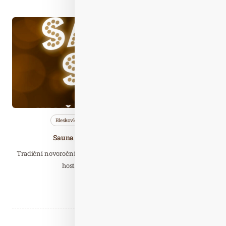
Led. 12
2025
Bleskovky
Nezařazené
Saunování
Sauna Star aneb když hvězdy mávají
Tradiční novoroční saunová noc je po roce zpátky a s ní spousta
hostů, divadelních ceremoniálů,…
Číst celý článek
Partneři