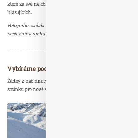
které za své nejoblíbenější označilo téměř jedenáct tisíc
hlasujících.
Fotografie zaslala Ing. Jana Píchová, Jihočeská centrála
cestovního ruchu – děkujeme.
Vybíráme podobné články
Žádný z nabídnutých článků vás nezajímá? Aktualizujte
stránku pro nové výsledky...
Lis. 07
2025