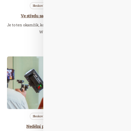
Bleskovky
Cestujeme
Nezařazené
Ve středu samoty: jedinečná místa v Pillerseetal
Je to ten okamžik, kdy se klid mění na ticho. Zažijete jej nahoře, na
Wildseeloderu ve výšce přes…
Číst celý článek
Led. 23
2021
Bleskovky
Cestujeme
Nezařazené
Nedělní prohlídky Lobkowiczkého paláce