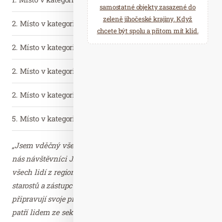
samostatné objekty zasazené do
zeleně jihočeské krajiny. Když
2. Místo v kategorii KAM NA LETNÍ DOVOLENOU, PĚŠÍ A C
chcete být spolu a přitom mít klid.
2. Místo v kategorii KAM ZA FOLKLOREM A TRADICEMI
2. Místo v kategorii KAM DO LÁZNÍ A WELLNESS
2. Místo v kategorii KAM NA PAMÁTKY A HISTORICKÁ MÍS
5. Místo v kategorii KAM NA ZIMNÍ DOVOLENOU
„Jsem vděčný všem lidem, kteří pracují na tom, aby se u
nás návštěvníci Jihočeského kraje dobře cítili. Vážím si
všech lidí z regionální centrály cestovního ruchu, všech
starostů a zástupců měst a obcí, které pro turisty
připravují svoje programy a infrastrukturu. Hlavní dík ale
patří lidem ze sektorů gastro a pohostinství. Mají za sebou