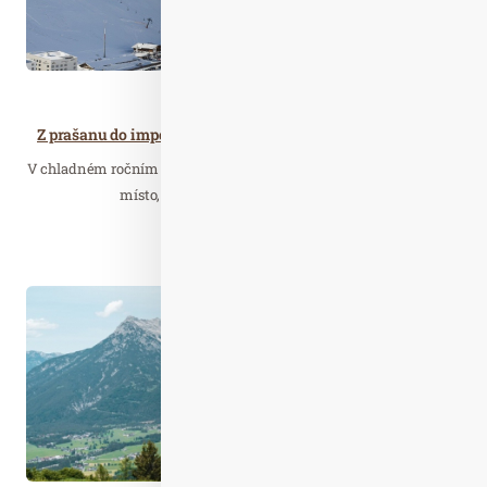
Cestujeme
Z prašanu do impozantních císařsko-královských budov: se SKI plus CITY Pasem zažijete to nejlepší z obou světů
V chladném ročním období se region Innsbruck mění v okouzlující
místo, kde zasněžené vrcholky hor a…
Číst celý článek
Čer. 24
2023