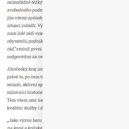
mimořádně těžký rok, určitě nejtěžší od startu
svobodného podnikání v roce 1990. Mým cílem je pomoci
jim všemi způsoby, jak to jako kraj dokážeme, aby složitou
situaci zvládli. Výsledky této soutěže dokazují, že se k
nám lidé rádi vrací a rádi využívají služeb našich
obyvatelů, podnikatelů a živnostníků. A za to jsem moc
rád,“
zmínil první náměstek jihočeského hejtmana
zodpovědný za cestovní ruch František Talíř.
Jihočeský kraj umí nabídnout každému návštěvníkovi
právě to, po čem touží. Na své si přijdou rodiny s dětmi,
senioři, aktivní sportovci, adrenalinoví nadšenci,
milovníci historie i ti, kteří hledají relax a odpočinek.
Těm všem umí nabídnout atraktivní celoroční program,
kvalitní služby i dobré jídlo a pití.
„Jako výzvu beru především první místo v kategorii Kam
na koně a koňské stezky, kde připravujeme velký projekt