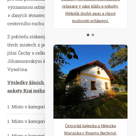
starostí všedních dnů a přijeďte
relaxace v oáze klidu a pohody.
významnou odměnu naší práce, ale i závazek další práce
načerpat novou energii do
Několik druhů saun a různé
v daných tématech.“
uvedl ředitel Jihočeské centrály
Mariánských Lázní.
možnosti ochlazení.
cestovního ruchu (JCCR) Jaromír Polášek.
Z pohledu získaných „medailí“, tedy pozic na prvních
třech místech z pohledu návštěvníka, nejlépe uspěly
jižní Čechy s celkem třemi zlatými a pěti stříbrnými před
Jihomoravským krajem a následovaným Krajem
Vysočina.
Výsledky jižních Čech v jednotlivých kategoriích
ankety Kraj mého srdce 2020:
1. Místo v kategorii KAM NA VÝLETY S DĚTMI
1. Místo v kategorii KAM NA KONĚ A KOŇSKÉ STEZKY
Černická hájenka a Hájenka
Marunka v Resortu Bechyně:
1. Místo v kategorii KAM ZA ZÁŽITKEM A ADRENALINEM