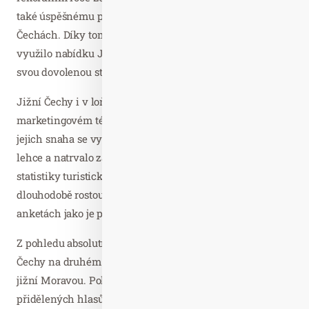
také úspěšnému projektu JCCR Léto a Podzim v jižních
Čechách. Díky tomu bezmála pět tisíc českých rodin
využilo nabídku Jihočechů na dotované ubytování a
svou dovolenou strávilo právě na jihu Čech.
Jižní Čechy i v loňském roce pokračují v úspěšném
marketingovém tématu „Jižní Čechy opravdová láska“ a
jejich snaha se vyplácí. Do Jihočeského kraje se dá totiž
lehce a natrvalo zamilovat. Naznačují to alespoň
statistiky turistické návštěvnosti regionu, které mají
dlouhodobě rostoucí trend, ale i úspěšné výsledky v
anketách jako je právě Kraj mého srdce.
Z pohledu absolutního vítěze mezi kraji, skončily jižní
Čechy na druhém místě, a to ve velmi těsném pořadí za
jižní Moravou. Pokud jde ale o srovnání krajů v počtu
přidělených hlasů, tak vítězem jsou právě jižní Čechy,