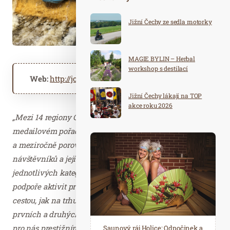
Jižní Čechy ze sedla motorky
MAGIE BYLIN – Herbal
workshop s destilací
Web:
http://jccr.cz
http://jiznicechy.cz
Jižní Čechy lákají na TOP
akce roku 2026
„Mezi 14 regiony České republiky jsme první v
medailovém pořadí ankety, jejímž hlavním cílem je zjistit
a meziročně porovnat vývoj oblíbenosti krajů z pohledu
návštěvníků a jejich volnočasových aktivit. Výsledky v
jednotlivých kategorií ukazují, že naše směřování k
podpoře aktivit pro celou škálu návštěvníků je správnou
cestou, jak na trhu cestovního ruchu uspět. Obsazení
prvních a druhých příček v jednotlivých kategoriích je
pro nás prestižním oceněním, které považujeme nejen za
Spa Hotel Děvín: Odpočiňte si od
Saunový ráj Holice: Odpočinek a