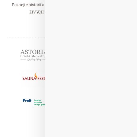
Poznejte historii a krásu muzea Lobkowiczkého paláce během
ŽIVÝCH virtuálních prohlídek vysílaných…
Číst celý článek
Partneři