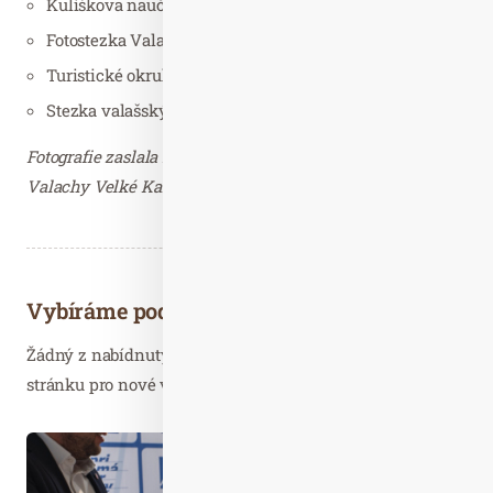
Kulíškova naučná stezka (2,5 km)
Fotostezka Valachy (6 km)
Turistické okruhy Resortu Valachy (7 – 12 km)
Stezka valašských strašidel (500 m)
Fotografie zaslala Martina Žáčková, PR manažer Resort
Valachy Velké Karlovice – děkujeme.
Vybíráme podobné články
Žádný z nabídnutých článků vás nezajímá? Aktualizujte
stránku pro nové výsledky...
Dub. 15
2019