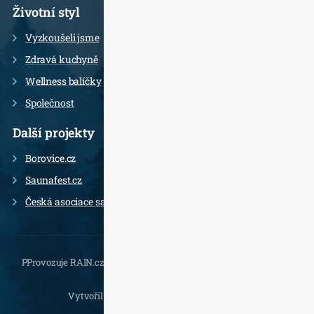
Životní styl
Vyzkoušeli jsme
Zdravá kuchyně
Wellness balíčky
Společnost
Další projekty
Borovice.cz
Saunafest.cz
Česká asociace saunérů
PProvozuje RAIN.cz, Daliborova 22a, 102 00 Praha 10 - Hostivař,
, e-
mail.:
Vytvořil
Jan Doušek
,
Wordpress
a
Leximo
.