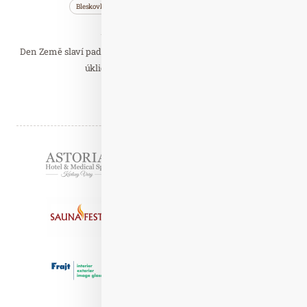
Bleskovky
Nezařazené
Wellness…
Připojte se ke Dni Země!
Den Země slaví padesáté výročí. Letos bude zaměřen na digitální
úklid. I ve virtuálním světě totiž…
Číst celý článek
Partneři