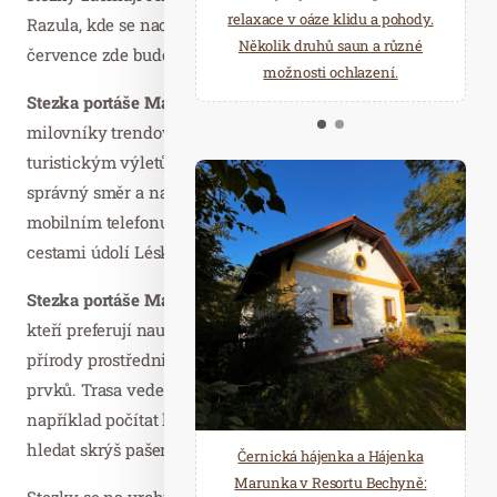
starostí všedních dnů a přijeďte
relaxace v oáze klidu a pohody.
Razula, kde se nachází i menší herní zóna pro děti a od
načerpat novou energii do
Několik druhů saun a různé
července zde bude i půjčovna elektrokol.
Mariánských Lázní.
možnosti ochlazení.
Stezka portáše Maliny s QR kódy
byla vytvořena pro
milovníky trendových aplikací, které využívají k
turistickým výletům nápovědu QR kódů. Ty ukáží
správný směr a nabídnou řadu otázek a úkolů přímo v
mobilním telefonu. Trasa vede málo známými lesními
cestami údolí Léskové na vrch sjezdovky Razula.
Stezka portáše Maliny za lesní zvěří
je pak určena těm,
kteří preferují naučné stezky přibližující zajímavosti
přírody prostřednictvím infotabulí a interaktivních
prvků. Trasa vede po sjezdovce Razula. Děti na ní budou
například počítat letokruhy, poznávat stopy zvířat nebo
hledat skrýš pašeráka.
Černická hájenka a Hájenka
Marunka v Resortu Bechyně:
Stezky se na vrchu sjezdovky potkávají, turisté tak obě