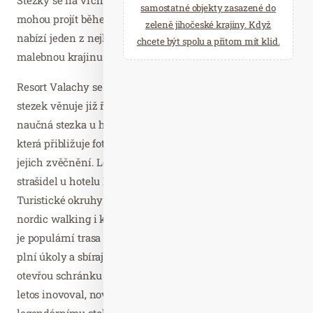
samostatné objekty zasazené do
mohou projít během jednoho výletu. Z vrcholu Razuly se
zeleně jihočeské krajiny. Když
nabízí jeden z nejkrásnějších výhledů na okolní
chcete být spolu a přitom mít klid.
malebnou krajinu a údolí Léskové.
Resort Valachy se budování turistických tras a naučných
stezek věnuje již řadu let. Velmi oblíbená je Kulíškova
naučná stezka u hotelu Horal nebo Fotostezka Valachy,
která přibližuje fotogenická místa a doporučuje způsob
jejich zvěčnění. Loni přibyla zábavná Stezka valašských
strašidel u hotelu Lanterna. Sportovci vyhledávají
Turistické okruhy Resortu Valachy vhodné pro běhání,
nordic walking i kratší výlety na kole. U rodin se školáky
je populární trasa Hledej poklad na Razule, na níž děti
plní úkoly a sbírají tak čísla do tajného kódu, s nímž v cíli
otevřou schránku s pokladem. Tuto trasu Resort Valachy
letos inovoval, nově vede k Pralesu Razula a
legendárnímu stoletému buku na Bařince.