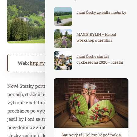
Jižní Čechy ze sedla motorky
MAGIE BYLIN – Herbal
workshop s destilací
Jižní Čechy startují
cyklosezonu 2026 – ideální
Web:
http://valachy.cz
destinace pro aktivní
dovolenou
Nové Stezky portáše Maliny připomínají slavnou tradici
portášů, strážců hor a hranic v Beskydech. Portáši
výborně znali hory a přírodu. Návštěvníci si při
procházce po vytyčených trasách a plnění úkolů ověří,
jestli by i oni se svými znalostmi obstáli, a rozšíří si
povědomí o zvířatech a rostlinách CHKO Beskydy. Obě
Spa Hotel Děvín: Odpočiňte si od
Saunový ráj Holice: Odpočinek a
stezky začínají i končí na úpatí sjezdovky Razula u Bistra