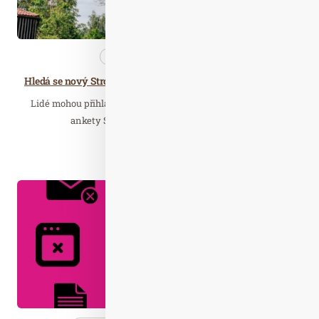
Nezařazené
Wellness…
Hledá se nový Strom roku. Letos s důrazem na péči o vzrostlé stromy
Lidé mohou přihlašovat stromy do dalšího ročníku populární
ankety Strom roku. Zajímavé dřeviny ze…
Číst celý článek
Dub. 21
2020