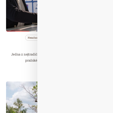
Nezařazené
Společnost
Wellness…
106. AXA Primátorky
Jedna z nejtradičnějších sportovních akcí v České republice,
pražské Primátorky, představila nového…
Číst celý článek
Dub. 09
2024