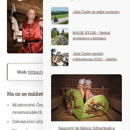
Jižní Čechy ze sedla motorky
MAGIE BYLIN – Herbal
workshop s destilací
Jižní Čechy startují
cyklosezonu 2026 – ideální
destinace pro aktivní
dovolenou
Web:
https://saunafest.cz
Na co se můžete těšit:
Mistrovství České republiky v saunových
ceremoniálech
Zahraniční účinkující
Spa Hotel Děvín: Odpočiňte si od
Saunový ráj Holice: Odpočinek a