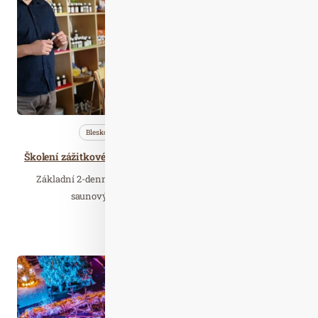
2021
Bleskovky
Nezařazené
Profi…
Školení zážitkového saunování a saunových ceremoniálů L1
Základní 2-denní kurz je vhodný jak pro zájemce o práci v
saunových provozech, budoucí saunové…
Číst celý článek
Pro. 05
2024