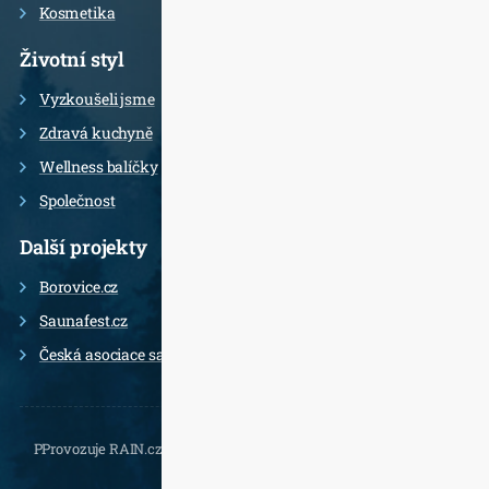
Kosmetika
Životní styl
Vyzkoušeli jsme
Zdravá kuchyně
Wellness balíčky
Společnost
Další projekty
Borovice.cz
Saunafest.cz
Česká asociace saunérů
PProvozuje RAIN.cz, Daliborova 22a, 102 00 Praha 10 - Hostivař,
, e-
mail.: