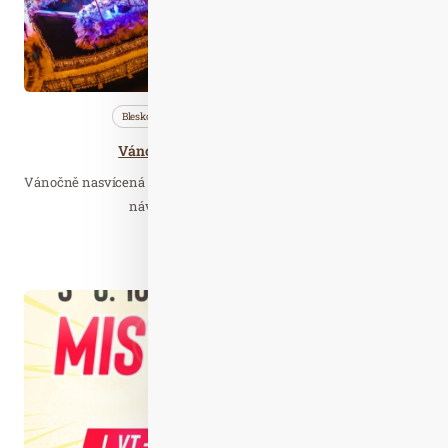
Bleskovky
Nezařazené
Téma
Vánočně nasvícená Zoo Hluboká
Vánočně nasvícená Zoo Hluboká přivítala tuto středu první letošní
návštěvníky. Areál zoologické…
Číst celý článek
Zář. 30
2019