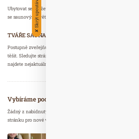
Skrýt upoutávky
Ubytovat se můžete v Aquapalace Hotel Prague, který je
se saunovým světem přímo propojen.
✘
TVÁŘE SAUNAFESTU 2021
Postupně zveřejňujeme hosty, na které se můžete letos
těšit. Sledujte stránky
www.SaunaFest.cz
a
FB
, kde vždy
najdete nejaktuálnější program.
Vybíráme podobné články
Žádný z nabídnutých článků vás nezajímá? Aktualizujte
stránku pro nové výsledky...
Čer. 30