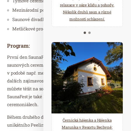
Týmové ceremoniály
starostí všedních dnů a přijeďte
relaxace v oáze klidu a pohody.
Mezinárodní porota
načerpat novou energii do
Několik druhů saun a různé
Saunové divadlo
Mariánských Lázní.
možnosti ochlazení.
Metličkové procedury
Program:
První den SaunaFestu (12.8.) přinese krom unikátních
saunových ceremoniálů či rituálů i doprovodný program
v podobě např. metličkových procedur a celou řadu
dalších zajímavostí. A samozřejmě se každých 45 minut
můžete těšit na soutěžní saunové ceremoniály, protože
SaunaFest je také Mistrostvím ČR v saunových
ceremoniálech.
Během druhého dne (13.8.) se můžete těšit na představení
Černická hájenka a Hájenka
unikátního Peelingového baru. Budete si moci vytvořit
Marunka v Resortu Bechyně: