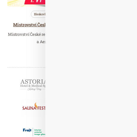
Bleskovky
Nezařazené
Wellness…
Mistrovství České republiky - I. VT - SA, FT, ATS - Praha
Mistrovství České republiky - I. VT sportovní aerobik, fitness týmy
a Aerobic Team Show proběhne o…
Číst celý článek
Partneři