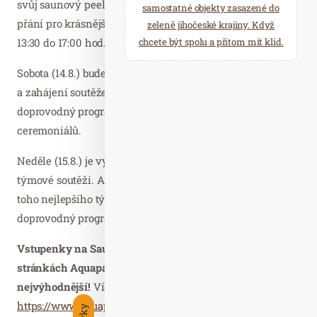
svůj saunový peeling s výběrem ingrediencí dle Vašeho
samostatné objekty zasazené do
přání pro krásnější pokožku. Bahenní lázně se konají od
zeleně jihočeské krajiny. Když
13:30 do 17:00 hod.
chcete být spolu a přitom mít klid.
Sobota (14.8.) bude ve znamení finále soutěže jednotlivců
a zahájení soutěže tymů. Dále je připraven velmi bohatý
doprovodný program a celá řada zajímavých a skvělých
ceremoniálů.
Neděle (15.8.) je vyhrazena soutěžním ceremoniálům v
týmové soutěži. A samozřejmě nebude chybět vyhlášení
toho nejlepšího týmu. A nebude chybět ani bohatý
doprovodný program.
Vstupenky na Saunafest můžete koupit přímo na
stránkách Aquapalace Praha. Předprodej je cenově
nejvýhodnější!
Více na
https://www.aquapalace.cz/sekce/sauna-fest-2021/prodej