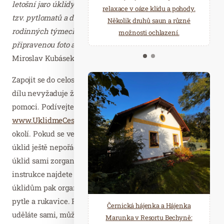
letošní jaro úklidy probíhaly převážně formou zřizování
starostí všedních dnů a přijeďte
relaxace v oáze klidu a pohody.
tzv. pytlomatů a dobrovolníci tak uklízeli jednotlivě, či v
načerpat novou energii do
Několik druhů saun a různé
rodinných týmech. Pro účastníky máme opět
Mariánských Lázní.
možnosti ochlazení.
připravenou foto a video soutěž“
, sdělil za organizátory
Miroslav Kubásek.
Zapojit se do celosvětového úklidu a přidat tak ruku k
dílu nevyžaduje žádné velké přípravy, stačí jen přijít a
pomoci. Podívejte se na mapu úklidů na webu
www.UklidmeCesko.cz
a přidejte se k akci ve vašem
okolí. Pokud se ve vašem městě či okolí organizovaný
úklid ještě nepořádá, zapojte vlastní iniciativu a veřejný
úklid sami zorganizujte. Není to nic složitého, všechny
instrukce najdete na webu akce. Zaregistrovaným
úklidům pak organizátoři na základě žádosti zašlou také
pytle a rukavice. Pokud si raději očistnou procházku
Černická hájenka a Hájenka
uděláte sami, můžete sbírat na vlastní pěst.
Marunka v Resortu Bechyně: