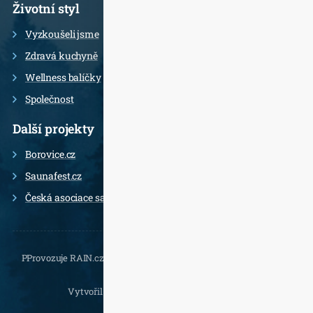
Životní styl
Vyzkoušeli jsme
Zdravá kuchyně
Wellness balíčky
Společnost
Další projekty
Borovice.cz
Saunafest.cz
Česká asociace saunérů
PProvozuje RAIN.cz, Daliborova 22a, 102 00 Praha 10 - Hostivař,
, e-
mail.:
Vytvořil
Jan Doušek
,
Wordpress
a
Leximo
.