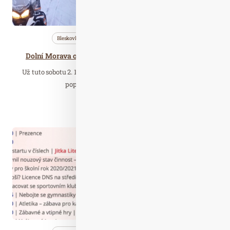
Bleskovky
Nezařazené
Wellness…
Dolní Morava otevírá v sobotu 2. 12. lyžařskou sezonu
Už tuto sobotu 2. 12. si v Horském resortu Dolní Morava lyžaři
poprvé zalyžují. Lyžování bude…
Číst celý článek
Čer. 25
2020