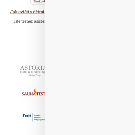
Bleskovky
Nezařazené
Wellness…
Jak cvičit s dětmi poradí inspirativní seminář Děti na startu
Jste trenér, asistent, vychovatel, pedagog nebo rodič, kteří se
věnují či chtějí věnovat…
Číst celý článek
Partneři