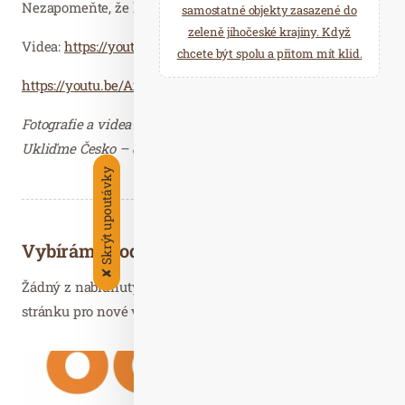
Nezapomeňte, že každý sebraný kousek odpadu se počítá!
samostatné objekty zasazené do
zeleně jihočeské krajiny. Když
Videa:
https://youtu.be/lTCVJQ04uyY
chcete být spolu a přitom mít klid.
https://youtu.be/Ax0Dwprstik
Fotografie a videa zaslal Radek Janoušek, Spolek
Ukliďme Česko – děkujeme.
Skrýt upoutávky
Vybíráme podobné články
✘
Žádný z nabídnutých článků vás nezajímá? Aktualizujte
stránku pro nové výsledky...
Bře. 21
2024