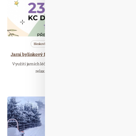
Bleskovky
Nezařazené
Wellness…
Jarní bylinkový festival v Brně se věnuje očistě těla i mysli
Využití jarních léčivých rostlin, odlehčení jídelníčku, cvičení,
relaxace, péče o mikrobiom kůže……
Číst celý článek
Pro. 01
2023