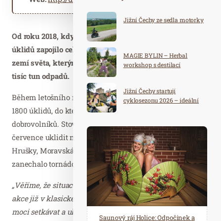
Jižní Čechy ze sedla motorky
Od roku 2018, kdy proběhl první celosvětový úklid, se do
úklidů zapojilo celkem 50 miliónů dobrovolníků ze 180
MAGIE BYLIN – Herbal
zemí světa, kterým se podařilo z přírody odstranit na 280
workshop s destilací
tisíc tun odpadů.
Jižní Čechy startují
Během letošního roku v České republice proběhlo již na
cyklosezonu 2026 – ideální
destinace pro aktivní
1800 úklidů, do kterých se zapojilo přes 40 tisíc
dovolenou
dobrovolníků. Stovky dobrovolníků také pomohly během
července uklidit nepořádek z rozlehlých polí v okolí obcí
Hrušky, Moravská Nová Ves a Mikulčice, který za sebou
zanechalo tornádo.
„Věříme, že situace dovolí uspořádat podzimní úklidové
akce již v klasickém formátu, kdy se dobrovolníci budou
moci setkávat a uklízet společně. V minulém roce a
Spa Hotel Děvín: Odpočiňte si od
Saunový ráj Holice: Odpočinek a