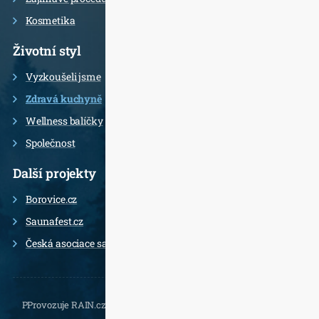
Kosmetika
Životní styl
Vyzkoušeli jsme
Zdravá kuchyně
Wellness balíčky
Společnost
Další projekty
Borovice.cz
Saunafest.cz
Česká asociace saunérů
PProvozuje RAIN.cz, Daliborova 22a, 102 00 Praha 10 - Hostivař,
, e-