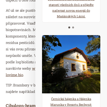
starostí všedních dnů a přijeďte
relaxace v oáze klidu a pohody.
Ať už se ale pustíte do jakéhokoli receptu, dejte si opravdu
načerpat novou energii do
Několik druhů saun a různé
Mariánských Lázní.
možnosti ochlazení.
záležet na surovinách, ze kterých budete svá jídla
připravovat. Vsaďte na kvalitu a sáhněte po
biopotravinách. Máte tak záruku, že jednotlivé
komponenty, které do salátu použijete, neobsahují žádná
rezidua pesticidů ani dalších nežádoucích látek. Získají
si vás svou přirozenou chutí, vůní i vzhledem, který
nepůsobí uměle. V supermarketu je spolehlivě poznáte
podle log biolistu a biozebry. Pro více dalších informací
navštivte weby
www.myjsmebio.cz
,
kamprobio.cz
a
lovime.bio
.
TIP: Brambory v bio kvalitě i další báječné bio suroviny
najdete například na
Biofarmě Skřeneř
.
Černická hájenka a Hájenka
Marunka v Resortu Bechyně:
Cibulovo-bramborový salát