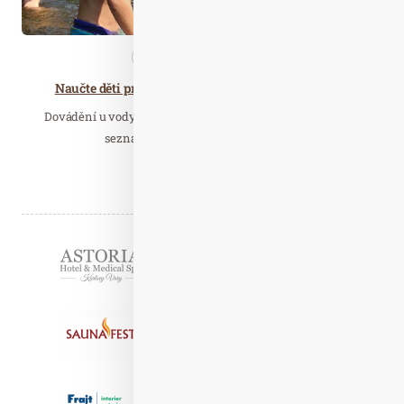
Aktivity
Nezařazené
Naučte děti pravidla bezpečného koupání v přírodě
Dovádění u vody si užije každé dítě. To, které se s ní teprve
seznamuje, a zcela jistě to, které se…
Číst celý článek
Partneři