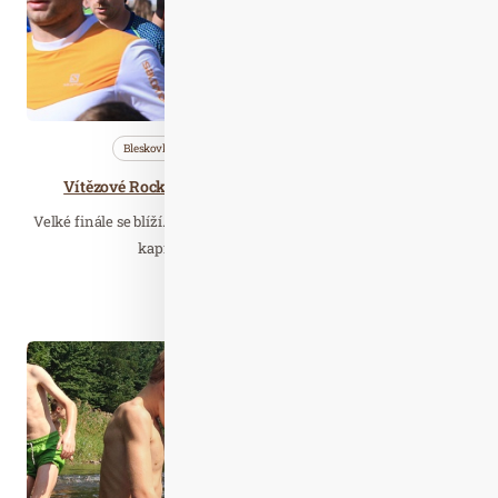
Bleskovky
Nezařazené
Wellness…
Vítězové Rock Point – Horské výzvy míří na Pálavu
Velké finále se blíží. Rock Point – Horská výzva dopisuje devátou
kapitolu. Seriál horských běhů a…
Číst celý článek
Čer. 29
2020