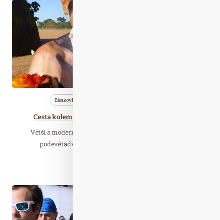
Led. 22
2020
Bleskovky
Nezařazené
Společnost
Cesta kolem světa s veletrhem HOLIDAY WORLD
Větší a modernější HOLIDAY WORLD se bude konat už
podevětadvacáté. Premiérově se však 13. až 16.…
Číst celý článek
Říj. 07
2019