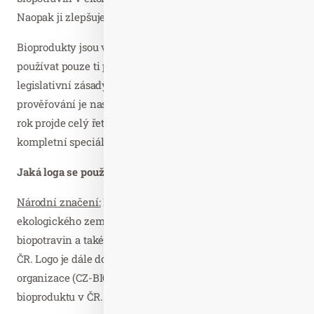
Naopak ji zlepšuje a uchovává pro příští generace.
Bioprodukty jsou vždy viditelně označené logy, která smí
používat pouze ti producenti, již dodržují přesné
legislativní zásady ekologické produkce. Systém
prověřování je nastaven tak, že minimálně jedenkrát za
rok projde celý řetězec od prvovýroby až po distribuci
kompletní speciální kontrolou.
Jaká loga se používají k označení biopotravin?
Národní značení:
Logo biozebry s nápisem „Produkt
ekologického zemědělství“ se využívá jako známka
biopotravin a také všech bioproduktů vyprodukovaných v
ČR. Logo je dále doplněno o číselný kód kontrolní
organizace (CZ-BIO-xxx), která provedla certifikaci
bioproduktu v ČR.