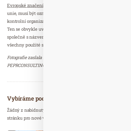
Evropské značení:
Pokud výrobek pochází z Evropské
unie, musí být označen biolistem, číselným kódem
kontrolní organizace a také informací o původu surovin.
Ten se obvykle uvádí ve formátu EU, nebo mimo EU
společně s názvem země, ve které byly vyprodukovány
všechny použité suroviny.
Fotografie zaslala Kateřina Chalupová, PR Manager
PEPRCONSULTING – děkujeme.
Vybíráme podobné články
Žádný z nabídnutých článků vás nezajímá? Aktualizujte
stránku pro nové výsledky...