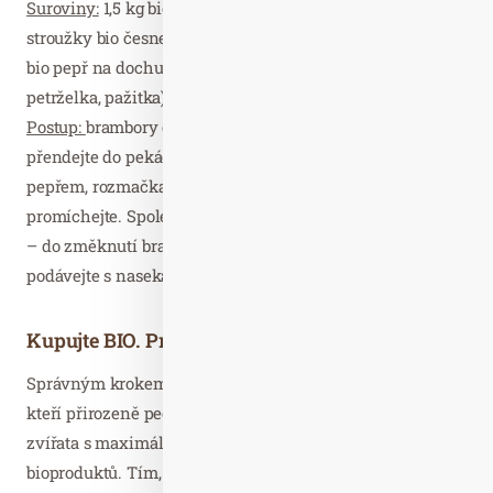
Suroviny:
1,5 kg bio brambor, 2 kelímky bio smetany, 3
stroužky bio česneku, kousek bio pórku (nemusí být), sůl,
bio pepř na dochucení, bio bylinky na ozdobu (např. kopr,
petrželka, pažitka).
Postup:
brambory oloupejte a rozkrájejte na tenké plátky,
přendejte do pekáče a přelijte smetanou. Dochuťte solí,
pepřem, rozmačkaným česnekem i pokrájeným pórkem –
promíchejte. Společně pečte cca 40 minut na 180 stupňů
– do změknutí brambor. Nechte pořádně vychladit a
podávejte s nasekanými čerstvými bylinkami.
Kupujte BIO. Pro budoucnost!
Správným krokem, jak podpořit ekologické zemědělce,
kteří přirozeně pečují o půdu, krajinu a hospodářská
zvířata s maximální ohleduplností, je nákup jejich
bioproduktů. Tím, že zvolíte lokálního dodavatele, máte