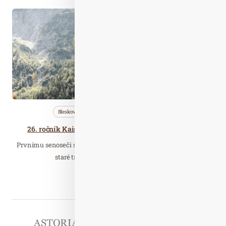
Kvě. 25
2025
Bleskovky
Cestujeme
Wellness…
26. ročník Kaiserwinkl Egascht Fest'l, 8. června 2025
Prvnímu senoseči se dříve říkalo Egascht Mahd. Na základě této
staré tradice se ve Walchsee vždy na…
Číst celý článek
Partneři