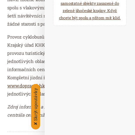
samostatné objekty zasazené do
spolu s vlakovými spoji. Využitím hromadné dopravy
zeleně jihočeské krajiny. Když
šetří návštěvníci nejen přírodu, ale také nebudou mít
chcete být spolu a přitom mít klid.
žádné starosti s parkováním svých aut.
Provoz cyklobusů v Královéhradeckém kraji financuje
Krajský úřad KHK. Tištěné propagační materiály k
provozu turistických autobusů s přepravou kol v
jednotlivých oblastech jsou k vyzvednutí v turistických
informačních centrech Královéhradeckého kraje.
Kompletní jízdní řády pak turisté naleznou také na webu
www.dopravakhk.cz
nebo na webových stránkách
Skrýt upoutávky
jednotlivých oblastí.
Zdroj informací a fotografie Královéhradecká krajská
centrála cestovního ruchu – děkujeme.
✘