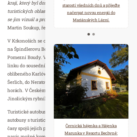
kraji, který byl dosud pod taktovkou jednotlivých
starostí všedních dnů a přijeďte
relaxace v oáze klidu a pohody.
turistických oblastí. Těšíme se na reakce návštěvníků, jak
načerpat novou energii do
Několik druhů saun a různé
se jim vizuál a propagace cyklobusů líbí,“
řekl k tomu
Mariánských Lázní.
možnosti ochlazení.
Martin Soukup, ředitel KHKCCR.
V Krkonoších se cyklobusy mohou zájemci svézt třeba až
na Špindlerovu Boudu, do Pece pod Sněžkou nebo na
Pomezní Boudy. V Kladském pomezí lze zase využít
linku do sousedního Polska, konkrétně do cyklisty
oblíbeného Karlówa. V Orlických horách se svezou na
Šerlich, do Neratova nebo do Rokytnice v Orlických
horách. V Českém ráji zavítají k Prachovským skalám, k
Jinolickým rybníkům nebo na Hrubou Skálu.
Turistické autobusy přepravují turisty a cykloturisty
autobusy s turistickým přívěsem a přizpůsobují trasy a
Černická hájenka a Hájenka
časy spojů jejich poptávce. Jednotlivé cyklolinky je
Marunka v Resortu Bechyně:
navíc možné kombinovat nejen mezi sebou, ale také