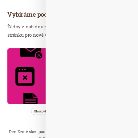
Vybíráme podobné články
Žádný z nabídnutých článků vás nezajímá? Aktualizujte
stránku pro nové výsledky...
Dub. 21
2020
Bleskovky
Nezařazené
Wellness…
Připojte se ke Dni Země!
Den Země slaví padesáté výročí. Letos bude zaměřen na digitální