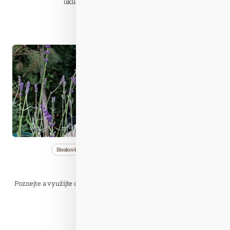
úklid. I ve virtuálním světě totiž…
Číst celý článek
Čer. 20
2022
Bleskovky
Nezařazené
Saunování
MAGIE BYLIN
Poznejte a využijte dary a možnosti říše rostlin, vychutnejte sílu a
energii čerstvých bylin!…
Číst celý článek