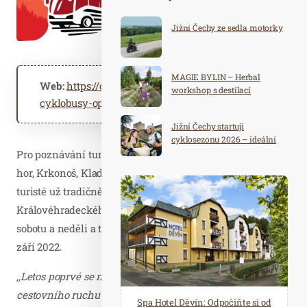
Jižní Čechy ze sedla motorky
MAGIE BYLIN – Herbal
Web:
https://ccrkhk.cz/aktuality/sezonni-
workshop s destilací
cyklobusy-opet-vyjizdi-letos-maji-novy-vizual/
Jižní Čechy startují
cyklosezonu 2026 – ideální
destinace pro aktivní
Pro poznávání turisticky zajímavých koutů Orlických
dovolenou
hor, Krkonoš, Kladského pomezí a Českého ráje mohou
turisté už tradičně využívat linky cyklobusů. Na území
Královéhradeckého kraje jezdí od 28. května každou
sobotu a neděli a také o státních svátcích, a to až do 30.
září 2022.
,,Letos poprvé se naše Královéhradecká krajská centrála
cestovního ruchu ujala jednotného vizuálu cyklobusů v
Spa Hotel Děvín: Odpočiňte si od
Saunový ráj Holice: Odpočinek a