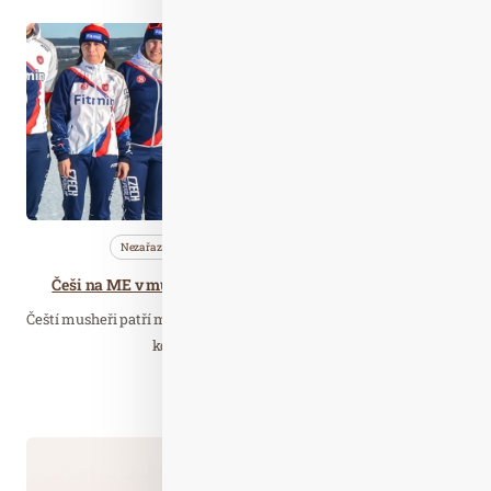
Bře. 03
2020
Nezařazené
Společnost
Wellness…
Češi na ME v mushingu ve Švédsku získali cenné kovy
Čeští musheři patří mezi světovou špičku v mushingu, tedy sportu,
kde pes a člověk v různých…
Číst celý článek
Led. 05
2020