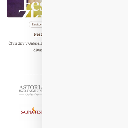
Bleskovky
Nezařazené
Společnost
Festival Zlobení 20. — 23. 7. 2023
Čtyři dny v Gabriel Loci uprostřed města v horkém létě naplněné
divadlem, hudbou, dílnami a hrou.…
Číst celý článek
Partneři