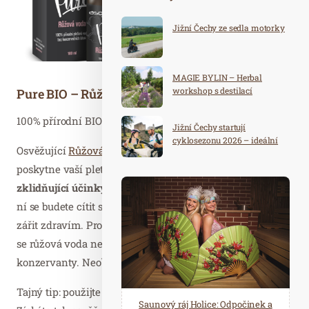
Jižní Čechy ze sedla motorky
MAGIE BYLIN – Herbal
workshop s destilací
Pure BIO – Růžová voda, 100ml
100% přírodní BIO pleťová voda bez konzervačních látek.
Jižní Čechy startují
cyklosezonu 2026 – ideální
Osvěžující
Růžová voda
ze vzácné damašské růže
destinace pro aktivní
dovolenou
poskytne vaší pleti čistou a relaxační péči. Má
zklidňující účinky
, pleť jemně
tonizuje a hydratuje
. Díky
ní se budete cítit svěží po celý den a vaše pokožka bude
zářit zdravím. Pro své přirozené antibakteriální účinky
se růžová voda nemusí stabilizovat žádnými
konzervanty. Neobsahuje alkohol, BIO, RAW kvalita.
Tajný tip: použijte několik kapek do koktejlů či dezertů.
Spa Hotel Děvín: Odpočiňte si od
Saunový ráj Holice: Odpočinek a