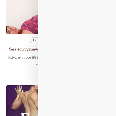
Aktivity
Nezařazené
Profi…
Češi jsou vyznavači skupinových cvičení, zásadní je však osobnost instruktora
Když se v roce 1989 zvedla opona, za kterou už téměř 15 let běžel
aerobik, mnoho žen i mužů…
Číst celý článek
Čer. 20
2023