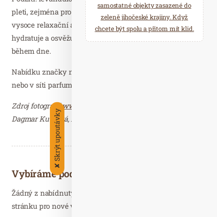
samostatné objekty zasazené do
pleti, zejména pro citlivou a dětskou. Vůně levandule má
zeleně jihočeské krajiny. Když
vysoce relaxační a antistresový účinek. Zklidňuje,
chcete být spolu a přitom mít klid.
hydratuje a osvěžuje pleť. Nastříkejte na pleť kdykoliv
během dne.
Nabídku značky najdete na webu
www.asombroso.cz
nebo v síti parfumerií Fann.
Zdroj fotografií
www.asombroso.cz
. Fotografie zaslala
Skrýt upoutávky
Dagmar Kutilová, PR consultant cammino… Děkujeme.
✘
Vybíráme podobné články
Žádný z nabídnutých článků vás nezajímá? Aktualizujte
stránku pro nové výsledky...