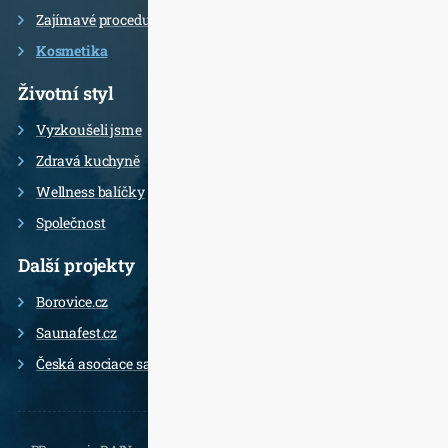
Zajímavé procedury
Kosmetika
Životní styl
Vyzkoušeli jsme
Zdravá kuchyně
Wellness balíčky
Společnost
Další projekty
Borovice.cz
Saunafest.cz
Česká asociace saunérů