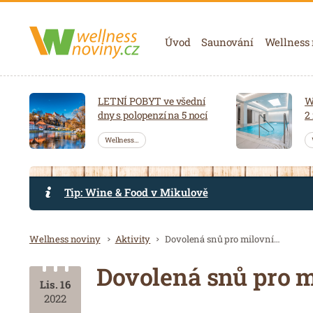
Navigace
Úvod
Saunování
Wellness
LETNÍ POBYT ve všední
W
dny s polopenzí na 5 nocí
2
Wellness…
Tip: Wine & Food v Mikulově
Drobečková navigace
Wellness noviny
Aktivity
Dovolená snů pro milovníky sněhu
Dovolená snů pro 
Lis. 16
2022