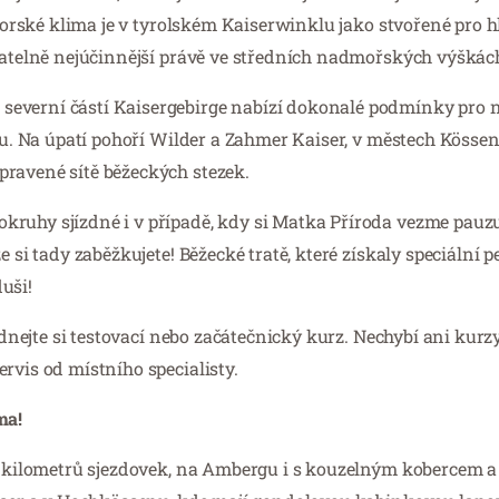
. Horské klima je v tyrolském Kaiserwinklu jako stvořené pro 
azatelně nejúčinnější právě ve středních nadmořských výškác
severní částí Kaisergebirge nabízí dokonalé podmínky pro 
zku. Na úpatí pohoří Wilder a Zahmer Kaiser, v městech Kösse
pravené sítě běžeckých stezek.
kruhy sjízdné i v případě, kdy si Matka Příroda vezme pauzu
 si tady zaběžkujete! Běžecké tratě, které získaly speciální pe
duši!
jednejte si testovací nebo začátečnický kurz. Nechybí ani kurz
rvis od místního specialisty.
ma!
36 kilometrů sjezdovek, na Ambergu i s kouzelným kobercem a