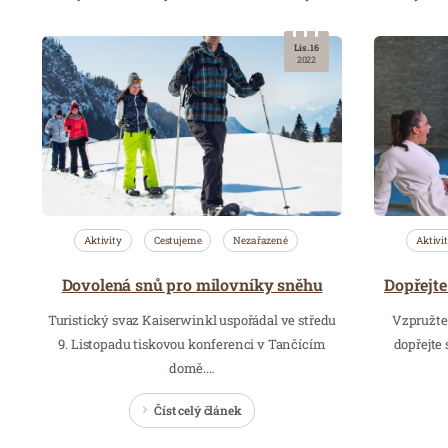
Lis. 16
2022
Aktivity
Cestujeme
Nezařazené
Aktivi
Dovolená snů pro milovníky sněhu
Turistický svaz Kaiserwinkl uspořádal ve středu
Vzpružte 
9. Listopadu tiskovou konferenci v Tančícím
dopřejte 
domě.…
Číst celý článek