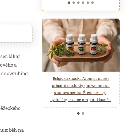
r, lákají
dového a
a snowtubing.
ASTORIA Hotel & Medical Spa je
Belgická značka Aromen nabízí
poskytovatelem lázeňské léčebně
přírodní produkty pro wellness a
rehabilitační péče. Odpočiňte si ve
saunová centra. Éterické oleje,
Wellness a Balneo centru.
hydroláty, esence pro parní lázně…
 běžeckého
mus: běh na