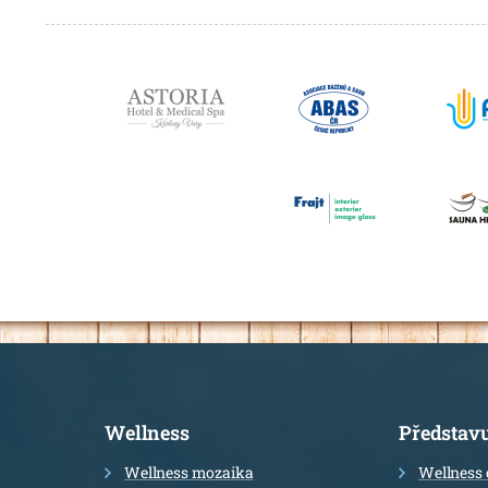
Partneři
Informace
Wellness
Představ
Wellness mozaika
Wellness 