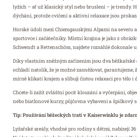
lyžích – ať už klasický styl nebo bruslení – je trendy
dýchání, protože cvičení a aktivní relaxace jsou prok
Horské údolí mezi Chiemgauskými Alpami na severu a 
sportovce i začátečníky. Místní krajina je jako z obrá
Schwendt a Rettenschöss, najdete rozsáhlé dokonale u
Díky vlastním sněžným zařízením jsou dva běžkařské o
ochladí natolik, že je možné zasněžovat, garantujeme, že
mírně klikatí krajem a slibují čistou relaxaci pro tělo i 
Chcete-li zažít zvláštní pocit klouzání a vyčerpání, ob
nebo biatlonové kurzy, půjčovna vybavení a špičkový se
Tip: Používání běžeckých tratí v Kaiserwinklu je zdar
Lyžařské areály, vhodné pro rodiny s dětmi, nabízejí 