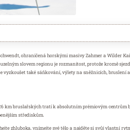
chwendt, ohraničená horskými masivy Zahmer a Wilder Kaise
uzelným slovem regionu je rozmanitost, protože kromě sjez
e vyzkoušet také sáňkování, výlety na sněžnicích, bruslení 
 126 km bruslařských tratí k absolutním prémiovým centrům
benějším střediskům.
jte zhluboka, vnímejte své tělo a najděte si svůj vlastní ryt