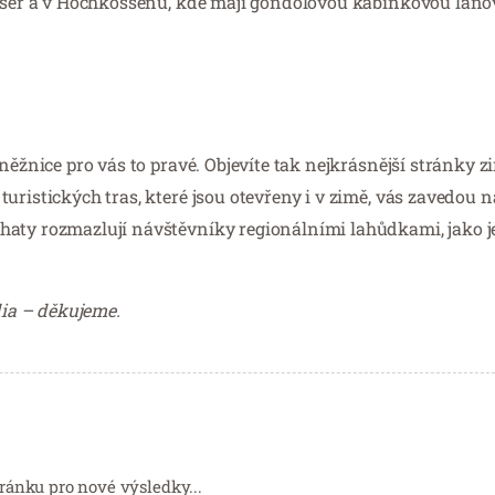
aiser a v Hochkössenu, kde mají gondolovou kabinkovou lano
něžnice pro vás to pravé. Objevíte tak nejkrásnější stránky z
uristických tras, které jsou otevřeny i v zimě, vás zavedou n
haty rozmazlují návštěvníky regionálními lahůdkami, jako j
ia – děkujeme.
ránku pro nové výsledky...