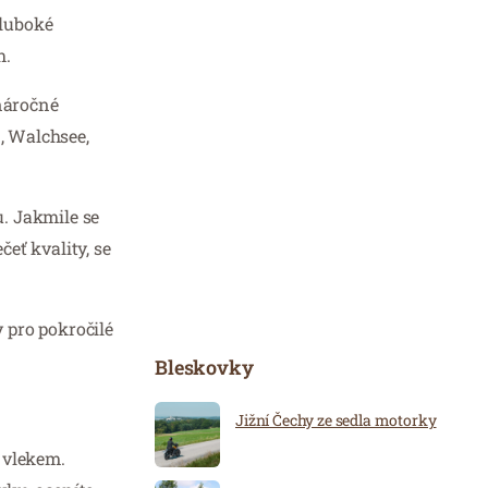
hluboké
h.
náročné
n, Walchsee,
. Jakmile se
čeť kvality, se
y pro pokročilé
Bleskovky
Jižní Čechy ze sedla motorky
 vlekem.