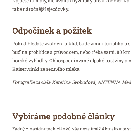
Najdete tu malý, ale kvalitní lyžařský areál Zahmer K
také náročnější sjezdovky.
Odpočinek a požitek
Pokud hledáte zvolnění a klid, bude zimní turistika a s
buď na prohlídce s průvodcem, nebo třeba sami. 80 km t
horské vyhlídky. Obhospodařované alpské pastviny a c
Kaiserwinkl ze senného mléka.
Fotografie zaslala Kateřina Svobodová, ANTENNA Med
Vybíráme podobné články
Žádný z nabídnutých článků vás nezajímá? Aktualizujte st