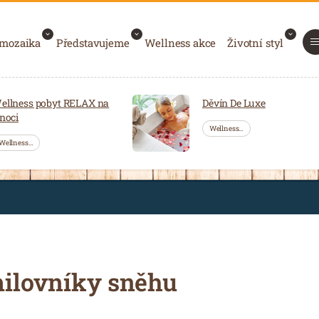
 mozaika
Představujeme
Wellness akce
Životní styl
ellness pobyt RELAX na
Děvín De Luxe
 noci
Wellness…
Wellness…
milovníky sněhu