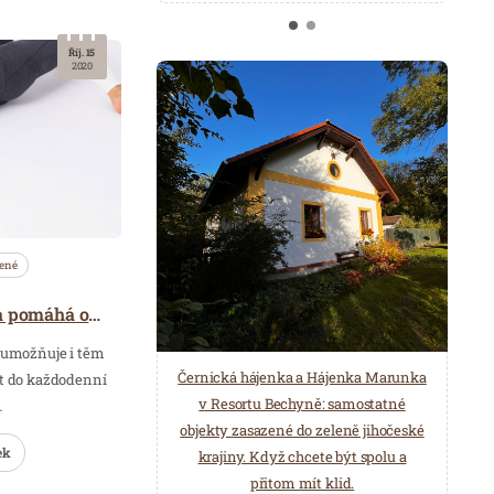
Říj. 15
2020
ené
Online cvičení šetří čas a pomáhá od bolesti
 umožňuje i těm
Černická hájenka a Hájenka Marunka
it do každodenní
v Resortu Bechyně: samostatné
…
objekty zasazené do zeleně jihočeské
ek
krajiny. Když chcete být spolu a
přitom mít klid.