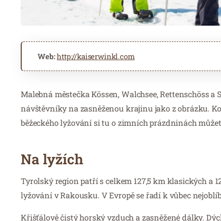
Web:
http://kaiserwinkl.com
Malebná městečka Kössen, Walchsee, Rettenschöss a S
návštěvníky na zasněženou krajinu jako z obrázku. Ko
běžeckého lyžování si tu o zimních prázdninách můžet
Na lyžích
Tyrolský region patří s celkem 127,5 km klasických a
lyžování v Rakousku. V Evropě se řadí k vůbec nejoblí
Křišťálově čistý horský vzduch a zasněžené dálky. Dýche