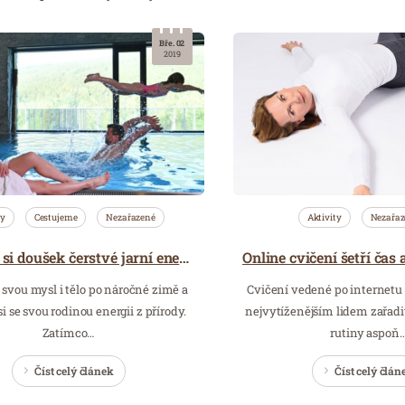
Bře. 02
2019
ty
Cestujeme
Nezařazené
Aktivity
Nezařaz
Dopřejte si doušek čerstvé jarní energie na Dolní Moravě
svou mysl i tělo po náročné zimě a
Cvičení vedené po internetu
si se svou rodinou energii z přírody.
nejvytíženějším lidem zařad
Zatímco…
rutiny aspoň
Číst celý článek
Číst celý člán