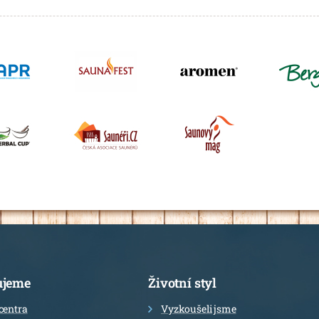
ujeme
Životní styl
centra
Vyzkoušeli jsme