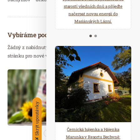
starostí všedních dnů a přijeďte
relaxace v oáze klidu a pohody.
načerpat novou energii do
Několik druhů saun a různé
Mariánských Lázní.
možnosti ochlazení.
Vybíráme podobné články
Žádný z nabídnutých článků vás nezajímá? Aktualizujte
stránku pro nové výsledky...
Dub. 26
2021
Skrýt upoutávky
Černická hájenka a Hájenka
Kosmetika
Nezařazené
Marunka v Resortu Bechyně:
✘