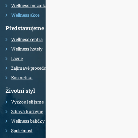
Wellness mozaika
Wellness akce
Představujeme
Wellness centra
Wellness hotely
Lázně
Zajímavé procedury
Kosmetika
Životní styl
Vyzkoušeli jsme
Zdravá kuchyně
Wellness balíčky
Společnost