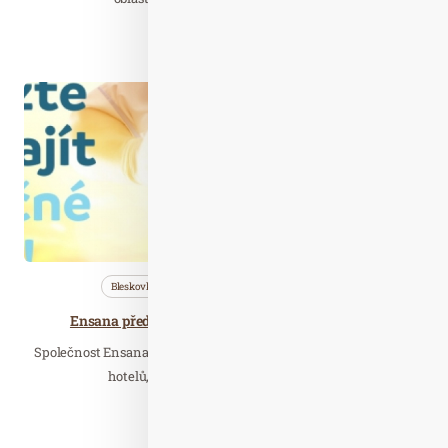
Číst celý článek
Čer. 08
2021
Bleskovky
Nezařazené
Společnost
Ensana představuje program “Zlato pro hrdiny”,
Společnost Ensana, největší evropský provozovatel lázeňských
hotelů, představuje přesně 500 dní po…
Číst celý článek