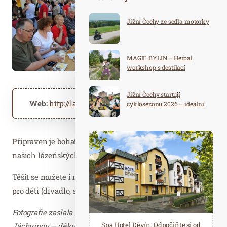
Jižní Čechy ze sedla motorky
MAGIE BYLIN – Herbal
workshop s destilací
Jižní Čechy startují
Web:
http://laznejachymov.cz
cyklosezonu 2026 – ideální
destinace pro aktivní
dovolenou
Připraven je bohatý program, který nabídne i prohlídky
našich lázeňských hotelů.
Těšit se můžete i na netradiční svěcení pramenů i akce
pro děti (divadlo, soutěže, malování na obličej…).
Fotografie zaslala A. Šmerdová, marketing Lázně
Spa Hotel Děvín: Odpočiňte si od
Saunový ráj Holice: Odpočinek a
Jáchymov – děkujeme.