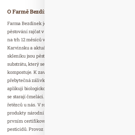
O Farmě Bezdínek
Farma Bezdínek je největším produkčním skleníkem pro
pěstování rajčat v České republice, který dodává zeleninu
na trh 12 měsíců v roce. Nachází se v Dolní Lutyni na
Karvinsku a aktuálně má plochu 15 hektarů. Rajčata ve
skleníku jsou pěstovaná v organickém kokosovém
substrátu, který se po ukončení pěstební sezony
kompostuje. K zavlažování je využívána dešťová voda,
přebytečná zálivka se recykluje. V boji proti škůdcům
aplikují biologickou ochranu namísto chemie. O opylení
se starají čmeláci. Farma dodává do předních obchodních
řetězců u nás. V roce 2019 získala farma na všechny své
produkty národní značku kvality KLASA a stala se také
prvním certifikovaným pěstitelem rajčat beze zbytků
pesticidů. Provoz s 250 zaměstnanci vytváří celoroční