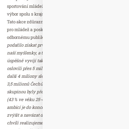
sportování mládeže, kterou pořádal Český olympijský
výbor spolu s krajským hejtmanstvím a společností ČEPS.
Tato akce zdůraznila důležitost sportu a zdravé výživy
pro mládež a poskytla příležitost prezentovat kampaň
odbornému publiku.
„Během prvních 3 měsíců se nám
podařilo získat první významné partnery pro podporu
naší myšlenky, a tím nastartovat tempo projektu. Zatím se
úspěšně vyvíjí také reklamní kampaň, kde jsme zatím
oslovili přes 5 milionů sledujících na sociálních sítích,
další 4 miliony sledujících v rámci reklam na Googlu a
3,5 milionů Čechů přes mediální dosah. Hlavní oslovenou
skupinou byly především ženy (87 %) ve středním věku
(43 % ve věku 25-44 let, 25 % ve věku 45-54 let). Naší
ambicí je do konce letošního roku ještě čísla výrazně
zvýšit a navázat další strategická partnerství. V současné
chvíli realizujeme například edukativní prohlídky na