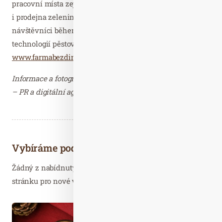
pracovní místa zejména pro místní občany, její součástí je
i prodejna zeleniny a ukázkový skleník, kde se mohou
návštěvníci během exkurzí na farmě zdarma seznámit s
technologií pěstování rajčat. Více na
www.farmabezdinek.cz
Informace a fotografie zaslala Klára Sochorová, Insighters
– PR a digitální agentura. Děkujeme.
Vybíráme podobné články
Žádný z nabídnutých článků vás nezajímá? Aktualizujte
stránku pro nové výsledky...
Pro. 05
2021