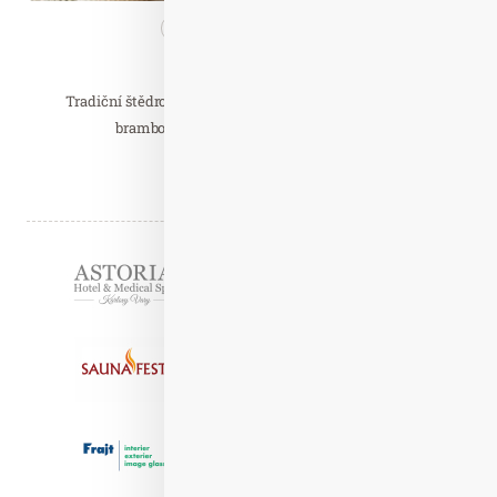
Nezařazené
Zdravá…
Vánoce v duchu tradic
Tradiční štědrovečerní pokrm v podobě kapra či řízku s
bramborovým salátem k období Vánoc…
Číst celý článek
Partneři