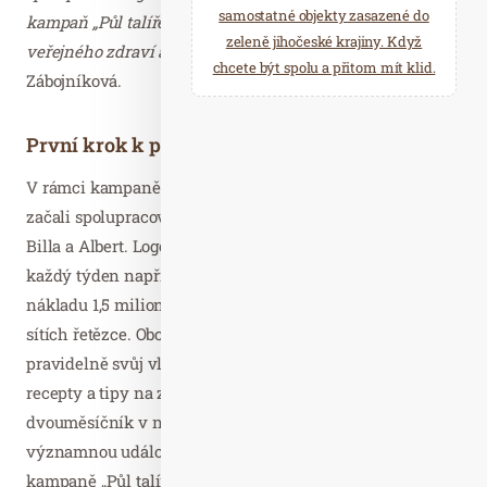
samostatné objekty zasazené do
kampaň „Půl talíře“ v rámci iniciativ na zlepšení
zeleně jihočeské krajiny. Když
veřejného zdraví a prevenci obezity,“
uvádí Monika
chcete být spolu a přitom mít klid.
Zábojníková.
První krok k pozitivní změně
V rámci kampaně „Půl talíře“ už koordinátoři projektu
začali spolupracovat s prvními velkými řetězci jako jsou
Billa a Albert. Logo projektu je tak možné běžně vidět
každý týden například v letácích Billy (vychází v
nákladu 1,5 milionů výtisků týdně), ale také na sociálních
sítích řetězce. Obchodní řetězec Albert zase vydává
pravidelně svůj vlastní měsíční magazín s různými
recepty a tipy na zdravý životní styl (v létě vychází
dvouměsíčník v nákladu 600 tis. výtisků). Další
významnou událostí projektu byla účast zástupců
kampaně „Půl talíře“ na Konferenci na podporu