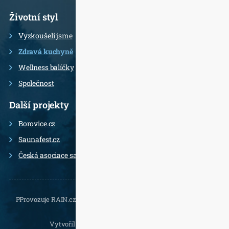
Životní styl
Vyzkoušeli jsme
Zdravá kuchyně
Wellness balíčky
Společnost
Další projekty
Borovice.cz
Saunafest.cz
Česká asociace saunérů
PProvozuje RAIN.cz, Daliborova 22a, 102 00 Praha 10 - Hostivař,
, e-
mail.:
Vytvořil
Jan Doušek
,
Wordpress
a
Leximo
.