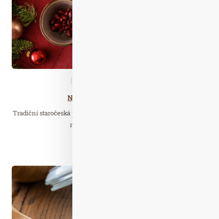
Nezařazené
Zdravá…
Nemáte rádi rybí polévku?
Tradiční staročeská polévka, jak se rybí variantě často přezdívá, se
na štědrovečerním menu…
Číst celý článek
Čer. 09
2025