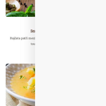
Zdravá…
Sezóna rajčat v plném proudu
Rajčata patří mezi oblíbenou zeleninu, zejména v létě. Pokud
toužíte po tom, abyste si jejich…
Číst celý článek
Pro. 05
2021