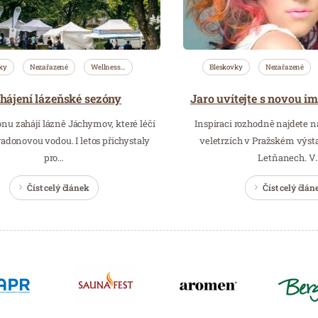
ky
Nezařazené
Wellness…
Bleskovky
Nezařazené
hájení lázeňské sezóny
zónu zahájí lázně Jáchymov, které léčí
Inspiraci rozhodně najdete 
radonovou vodou. I letos přichystaly
veletrzích v Pražském výst
pro…
Letňanech. V
Číst celý článek
Číst celý člán