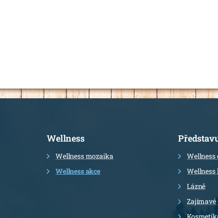
Informace
Wellness
Představ
Wellness mozaika
Wellness 
Wellness akce
Wellness 
Lázně
Zajímavé
Kosmetik