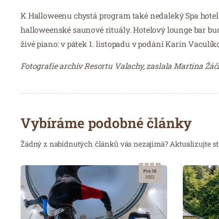
K Halloweenu chystá program také nedaleký Spa hotel 
halloweenské saunové rituály. Hotelový lounge bar bu
živé piano: v pátek 1. listopadu v podání Karin Vaculíko
Fotografie archiv Resortu Valachy, zaslala Martina Žá
Vybíráme podobné články
Žádný z nabídnutých článků vás nezajímá? Aktualizujte st
Pro. 16
2022