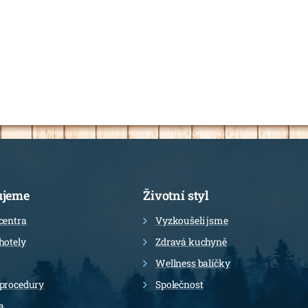
ujeme
Životní styl
centra
Vyzkoušeli jsme
hotely
Zdravá kuchyně
Wellness balíčky
 procedury
Společnost
a