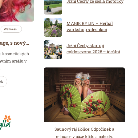
Jižní Čechy ze sedla motorky
MAGIE BYLIN – Herbal
workshop s destilací
Wellness…
Jaro uvítejte s novou image, s novými nápady a zážitky!
Jižní Čechy startují
cyklosezonu 2026 – ideální
na kosmetických
destinace pro aktivní
avním areálu v
dovolenou
…
ek
Spa Hotel Děvín: Odpočiňte si od
Saunový ráj Holice: Odpočinek a
starostí všedních dnů a přijeďte
relaxace v oáze klidu a pohody.