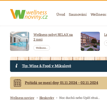
Navigace
Úvod
Saunování
Wellness
Wellness pobyt RELAX na
L
2 noci
Wellness…
Tip: Wine & Food v Mikulově
Pořádá se mezi dny 01.11.2024 - 02.11.2024
Drobečková navigace
Wellness noviny
Bleskovky
Noc duchů nebo Upíří rituál: Wellness Horal chystá Halloweenské saunování