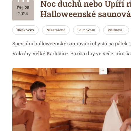
Noc duchů nebo Upíří r
Říj. 28
Halloweenské saunová
2024
Bleskovky
Nezařazené
Saunování
Wellness…
Speciální halloweenské saunování chystá na pátek 1.
Valachy Velké Karlovice. Po oba dny ve večerním ča