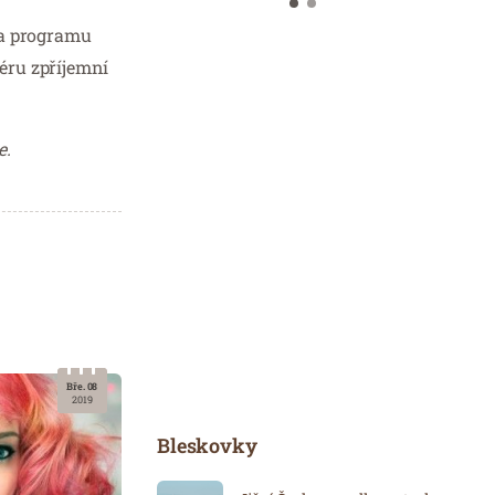
na programu
éru zpříjemní
e.
Bře. 08
2019
Bleskovky