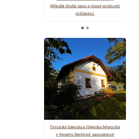
načerpat novou energii do
Několik druhů saun a různé možnosti
Mariánských Lázní.
ochlazení.
Černická hájenka a Hájenka Marunka
v Resortu Bechyně: samostatné