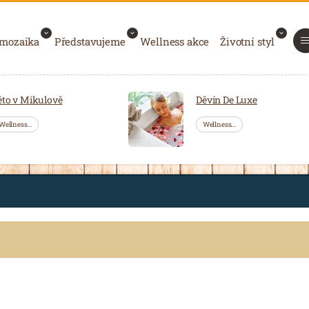
 mozaika
Představujeme
Wellness akce
Životní styl
éto v Mikulově
Děvín De Luxe
Wellness…
Wellness…