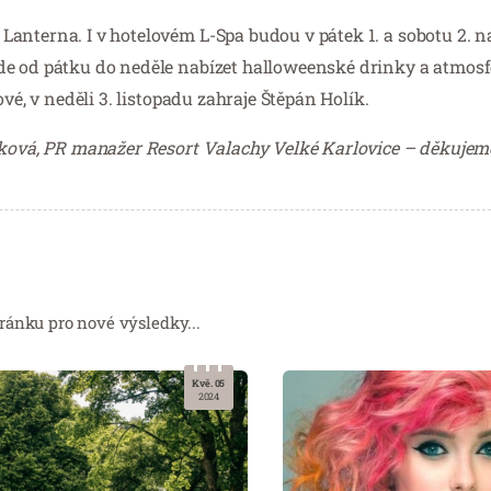
Lanterna. I v hotelovém L-Spa budou v pátek 1. a sobotu 2. 
de od pátku do neděle nabízet halloweenské drinky a atmosf
vé, v neděli 3. listopadu zahraje Štěpán Holík.
čková, PR manažer Resort Valachy Velké Karlovice – děkujem
ránku pro nové výsledky...
Kvě. 05
2024