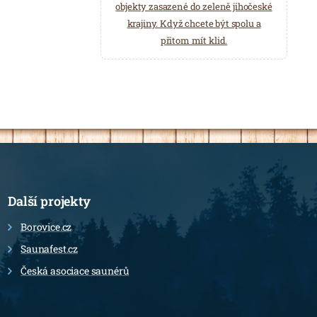
objekty zasazené do zeleně jihočeské
krajiny. Když chcete být spolu a
přitom mít klid.
Další projekty
Borovice.cz
Saunafest.cz
Česká asociace saunérů