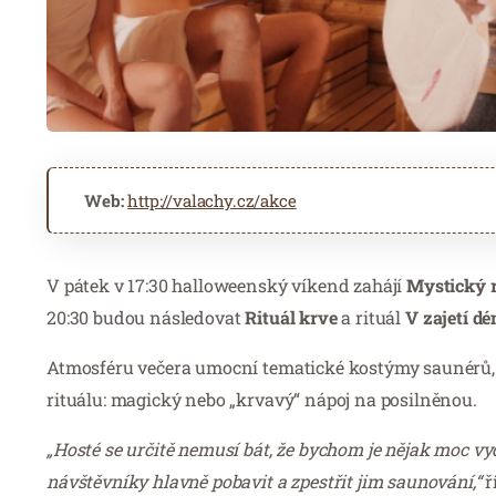
Web:
http://valachy.cz/akce
V pátek v 17:30 halloweenský víkend zahájí
Mystický r
20:30 budou následovat
Rituál krve
a rituál
V zajetí d
Atmosféru večera umocní tematické kostýmy saunérů, s
rituálu: magický nebo „krvavý“ nápoj na posilněnou.
„Hosté se určitě nemusí bát, že bychom je nějak moc vy
návštěvníky hlavně pobavit a zpestřit jim saunování,“
ř