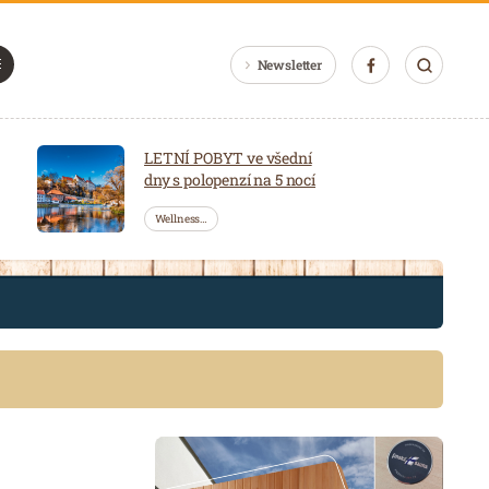
Newsletter
LETNÍ POBYT ve všední
dny s polopenzí na 5 nocí
Wellness…