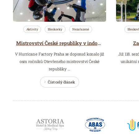
Aktivity
Bleskovky
Nezařazené
Bleskov
Za
Mistrovství České republiky v indoor skydivingu
V Hurricane Factory Praha se doposud konalo již
Již 118. se
osm ročníků Otevřeného mistrovství České
unikátní 
republiky …
Číst celý článek
Partneři