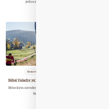
jednu z nejohroženějších šelem Afriky…
Číst celý článek
Říj. 17
2023
Bleskovky
Nezařazené
Wellness…
Běhej Valachy ve Velkých Karlovicích odstartuje maratonská legenda Eva Vrabcová Nývltová
Běžeckým závodem Běhej Valachy vyvrcholí v sobotu 21. října v
Resortu Valachy ve Velkých…
Číst celý článek