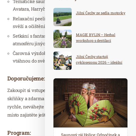
Tematické saunové ceremoniály inspirované světy
Avatara, Harryho Pottera, Thora, Elfů ….
Jižní Čechy ze sedla motorky
Relaxační peelingy pro vaši pokožku, abyste se cítili
svěží a očištění.
MAGIE BYLIN – Herbal
Setkání s fantastickými postavami, které vám přiblíží
workshop s destilací
atmosféru jiných dimenzí.
Čarovná výzdoba a podmanivá hudba, které vás
Jižní Čechy startují
vtáhnou do světa fantazie.
cyklosezonu 2026 – ideální
destinace pro aktivní
dovolenou
Doporučujeme:
Zakoupit si vstupenku s přednostním vstupem, rezervací
skříňky a zdarma konzumací ovoce. Vstupenky mizí
rychle, neváhejte dlouho. Kapacita je omezená, tak si své
místo zajistěte ještě dnes.
Program:
Spa Hotel Děvín: Odpočiňte si od
Saunový ráj Holice: Odpočinek a