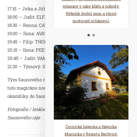
starostí všedních dnů a přijeďte
relaxace v oáze klidu a pohody.
17:15 – Jirka a Jiřík: HARRY POTTER
načerpat novou energii do
Několik druhů saun a různé
18:00 – Judit: ELFÍ SVĚTLONOŠKA
Mariánských Lázní.
možnosti ochlazení.
18:30 – Renna: CATWOMAN PEELING
19:00 – Ilona: AVATAR
19:45 – Filip: THOR
20:15 – Ilona: PEELING S TAJEMSTVÍM EYWY
20:45 – Judit: VAMPÍRKA
21:30 – Týmový: SPOLEČENSTVO
Tým Saunového ráje se těší, že společně s vámi prožije
tuto magickou noc! Přijďte zažít neopakovatelné
okamžiky do Saunového ráje.
Fotografie / letáček zaslala Hana Platenková a tým
Saunového ráje
Černická hájenka a Hájenka
Marunka v Resortu Bechyně: