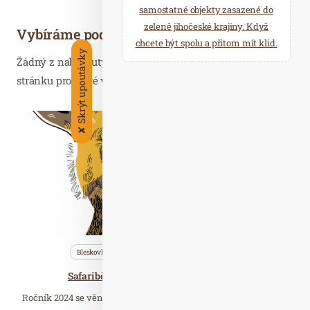
samostatné objekty zasazené do
zeleně jihočeské krajiny. Když
Vybíráme podobné články
chcete být spolu a přitom mít klid.
Skrýt upoutávky
Žádný z nabídnutých článků vás nezajímá? Aktualizujte
stránku pro nové výsledky...
Úno. 19
2024
✘
Bleskovky
Nezařazené
Wellness…
Safariběh ČSOB 2024 se koná 13. dubna
Ročník 2024 se věnuje ochraně a záchraně psa hyenového. Jde o