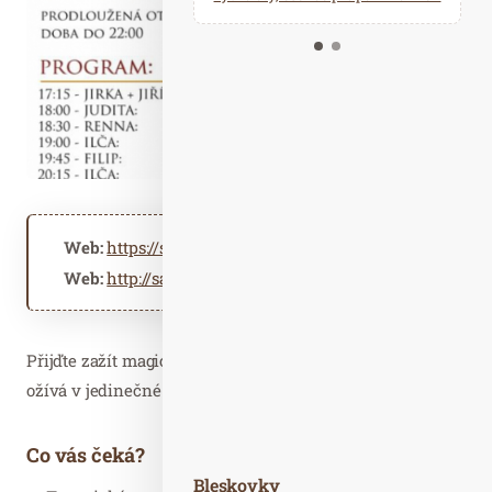
Kalendář událostí
Odebírejte náš newsletter
Kontakt
Web:
https://saunovyraj.cz
Web:
http://saunovyraj.cz
Přijďte zažít magickou noc, kde svět kouzel a legend
ožívá v jedinečné atmosféře sauny.
Co vás čeká?
Bleskovky