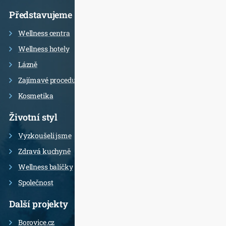
Představujeme
Wellness centra
Wellness hotely
Lázně
Zajímavé procedury
Kosmetika
Životní styl
Vyzkoušeli jsme
Zdravá kuchyně
Wellness balíčky
Společnost
Další projekty
Borovice.cz