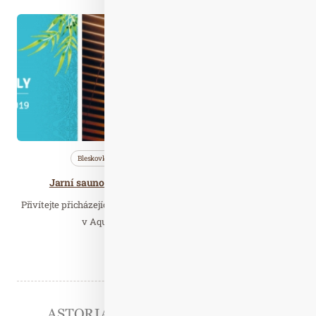
Bře. 12
2019
Bleskovky
Nezařazené
Saunování
Jarní saunové ceremoniály v Aquacentru Šutka
Přivítejte přicházející jaro blahodárnými saunovými ceremoniály
v Aquacentru Šutka. Ve čtvrtek 14.…
Číst celý článek
Partneři