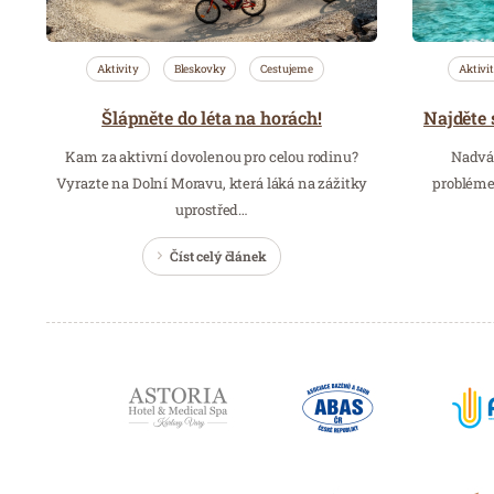
Aktivity
Bleskovky
Cestujeme
Aktivi
Šlápněte do léta na horách!
Kam za aktivní dovolenou pro celou rodinu?
Nadváh
Vyrazte na Dolní Moravu, která láká na zážitky
probléme
uprostřed…
Číst celý článek
Partneři