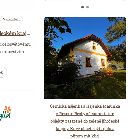
Vyzkoušel…
Lázeňství v Královéhradeckém kraji I.
ěší celosvětovému
vá množstvím
ek
Černická hájenka a Hájenka Marunka
v Resortu Bechyně: samostatné
objekty zasazené do zeleně jihočeské
krajiny. Když chcete být spolu a
přitom mít klid.