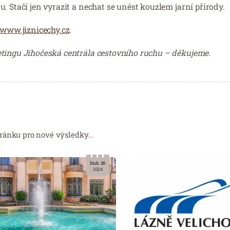
. Stačí jen vyrazit a nechat se unést kouzlem jarní přírody.
www.jiznicechy.cz
.
etingu Jihočeská centrála cestovního ruchu – děkujeme.
ránku pro nové výsledky...
Dub. 30
2024