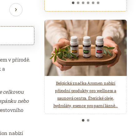
tem v přírodě.
k a
ASTORIA Hotel & Medical Spa je
Belgická značka Aromen nabízí
poskytovatelem lázeňské léčebně
přírodní produkty pro wellness a
je celkovou
rehabilitační péče. Odpočiňte si ve
saunová centra. Éterické oleje,
u spánku nebo
Wellness a Balneo centru.
hydroláty, esence pro parní lázně…
cestovního
ion nabízí