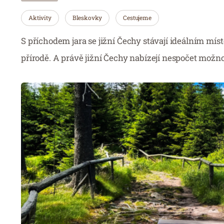
Aktivity
Bleskovky
Cestujeme
S příchodem jara se jižní Čechy stávají ideálním míste
přírodě. A právě jižní Čechy nabízejí nespočet možnos