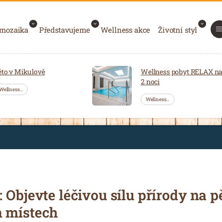
 mozaika
Představujeme
Wellness akce
Životní styl
éto v Mikulově
Wellness pobyt RELAX n
2 noci
Wellness…
Wellness…
 Objevte léčivou sílu přírody na p
h místech