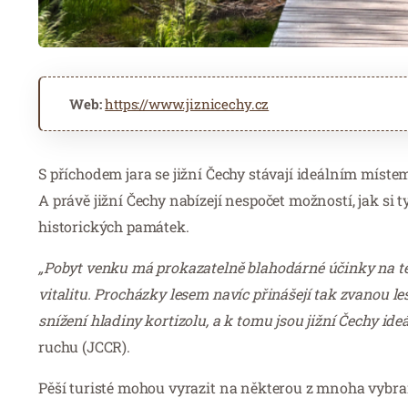
Web:
https://www.jiznicechy.cz
S příchodem jara se jižní Čechy stávají ideálním místem 
A právě jižní Čechy nabízejí nespočet možností, jak si 
historických památek.
„Pobyt venku má prokazatelně blahodárné účinky na tělo
vitalitu. Procházky lesem navíc přinášejí tak zvanou le
snížení hladiny kortizolu, a k tomu jsou jižní Čechy ideá
ruchu (JCCR).
Pěší turisté mohou vyrazit na některou z mnoha vybraný