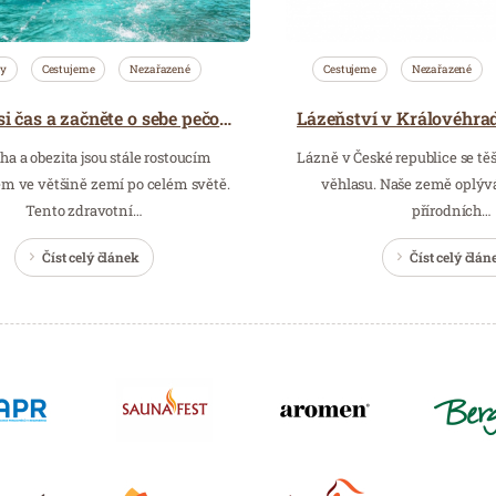
ty
Cestujeme
Nezařazené
Cestujeme
Nezařazené
Najděte si čas a začněte o sebe pečovat,
a a obezita jsou stále rostoucím
Lázně v České republice se t
m ve většině zemí po celém světě.
věhlasu. Naše země oplý
Tento zdravotní…
přírodních…
Číst celý článek
Číst celý člán