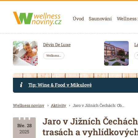
Navigace
Úvod
Saunování
Wellness
Děvín De Luxe
L
Wellness…
Tip: Wine & Food v Mikulově
Drobečková navigace
Wellness noviny
Aktivity
Jaro v Jižních Čechách: Objevte léčivou sílu přírody na pěších trasách a vyhlídkových místech
Jaro v Jižních Čechách:
Bře. 28
trasách a vyhlídkovýc
2025