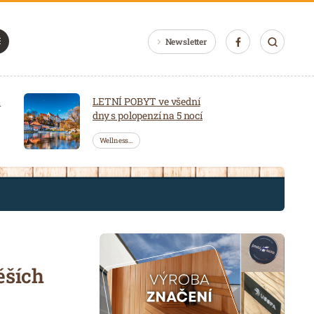
Newsletter
a
LETNÍ POBYT ve všední
dny s polopenzí na 5 nocí
Wellness…
ěších