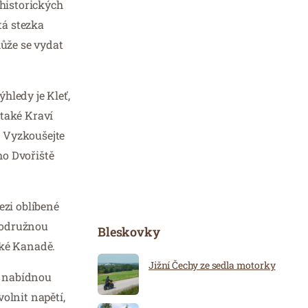
 historických
tá stezka
může se vydat
hledy je Kleť,
 také Kraví
. Vyzkoušejte
ho Dvořiště
ezi oblíbené
brodružnou
Bleskovky
ské Kanadě.
Jižní Čechy ze sedla motorky
ám nabídnou
olnit napětí,