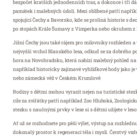
bezpočet kratších jednodenních tras, a dokonce i tři d
památek i malebných údolí. Mezi oblíbené patří napří
spojující Čechy a Bavorsko, kde se prolíná historie s 
po stopách Krále Šumavy z Vimperka nebo okruhem z B
Jižní Čechy jsou také rájem pro milovníky rozhleden a
nejvyšší vrchol Blanského lesa, odkud se za dobrého p
hora na Novohradsku, která nabízí malebný pohled na 
například historicky zajímavé vyhlídkové body jako je
nebo zámecká věž v Českém Krumlově
Rodiny s dětmi mohou vyrazit nejen na turistické stezk
cíle za zvířátky patří například Zoo Hluboká, Zoolog
stezku s naučnými prvky v lese si s dětmi užijete v l
Ať už se rozhodnete pro pěší výlet, výstup na rozhledn
dokonalý prostor k regeneraci těla i mysli. Čerstvý vz