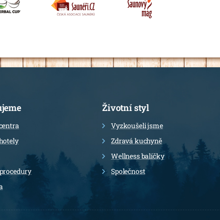
ujeme
Životní styl
centra
Vyzkoušeli jsme
hotely
Zdravá kuchyně
Wellness balíčky
 procedury
Společnost
a