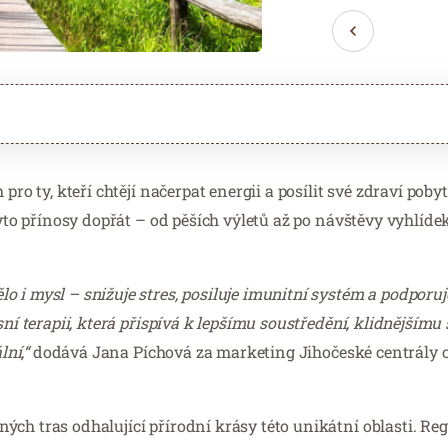
pro ty, kteří chtějí načerpat energii a posílit své zdraví poby
tyto přínosy dopřát – od pěších výletů až po návštěvy vyhlíde
 i mysl – snižuje stres, posiluje imunitní systém a podporu
sní terapii, která přispívá k lepšímu soustředění, klidnějším
lní,“
dodává Jana Píchová za marketing Jihočeské centrály 
ch tras odhalující přírodní krásy této unikátní oblasti. Reg