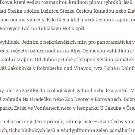
álkové, které vedou rozmanitou krajinou plnou rybníků, lesů,
klad Stezka údolím Lužnice, Stezka Českou Kanadou nebo Zla
dechberoucími výhledy. Kdo hledá klid a nedotčenou krajinu, 
orových Lad na Tobiášovu Huť a zpět.
 vyhlídek. Jedním z nejkrásnějších míst pro panoramatické vý
očasí můžete rozhlédnout až na Alpy. Oblíbenou vyhlídkou je
okolní krajinu. Od dubna je také přístupná většina památek
 věž Jakobínka v Rožmberku nad Vltavou, tvrz Tichá u Dolní
y, ale i za zážitky do zoologických zahrad nebo lesoparků. M
ická zahrada Na Hrádečku nebo Zoo Dvorec v Borovanech. Do
esoparku Zátiší ve Vodňanech nebo v lesoparku U Jakuba v Če
u nebo rodinný den v přírodě, jedno je jisté – Jižní Čechy v
duch, ticho hlubokých lesů a všudypřítomná zeleň pomáhají uv