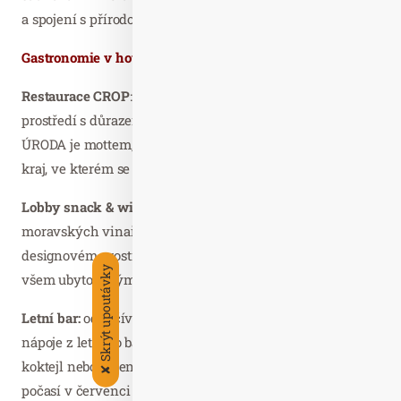
a spojení s přírodou.
Gastronomie v hotelu:
Restaurace CROP
: delikátní gastronomie v designovém
prostředí s důrazem na lokální suroviny. CROP neboli
ÚRODA je mottem, jelikož nabídku tvoří úžasný úrodný
kraj, ve kterém se nacházíme.
Lobby snack & wine:
to je kvalitní káva, vína od
moravských vinařů a skvělá gastronomie v příjemném
designovém prostředí. Lobby bar & wine je k dispozici
Skrýt upoutávky
všem ubytovaným i neubytovaným hostům.
Letní bar:
odpočívejte u biotopického jezírka a dopřejte si
nápoje z letního baru. Rádi vám připraví osvěžující
koktejl nebo sklenici dobrého moravského vína. Dle
✘
počasí v červenci – srpnu.