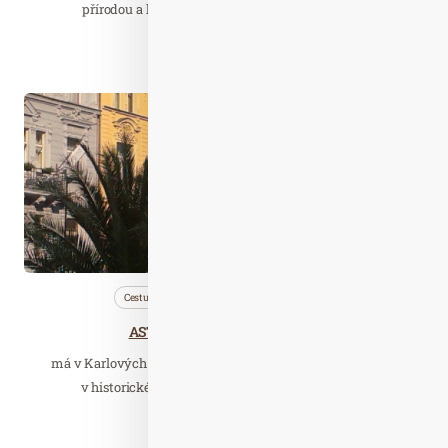
přírodou a historií, najdete Hotel Panská, který…
Číst celý článek
Říj. 01
2025
Cestujeme
Lázně
Wellness…
ASTORIA Hotel & Medical Spa
má v Karlových Varech zcela unikátní polohu. Nachází se
v historickém centru lázeňského území přímo…
Číst celý článek