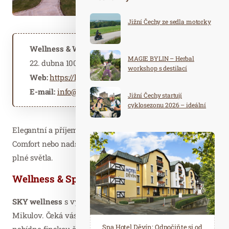
Jižní Čechy ze sedla motorky
Wellness & Wine Hotel Volarik
MAGIE BYLIN – Herbal
22. dubna 1000/28, 692 01 Mikulov
workshop s destilací
Web:
https://hotelvolarik.cz
E-mail:
info@hotelvolarik.cz
Jižní Čechy startují
cyklosezonu 2026 – ideální
destinace pro aktivní
dovolenou
Elegantní a příjemné
pokoje
City Room, Family Room,
Comfort nebo nadstandardní Superior jsou prostorné a
plné světla.
Wellness & Spa v hotelu
SKY wellness
s výhledem na Svatý kopeček a Zámek
Mikulov. Čeká vás exkluzivní saunový svět, který
Spa Hotel Děvín: Odpočiňte si od
Saunový ráj Holice: Odpočinek a
nabídne finskou či parní saunu a relaxační bazén,