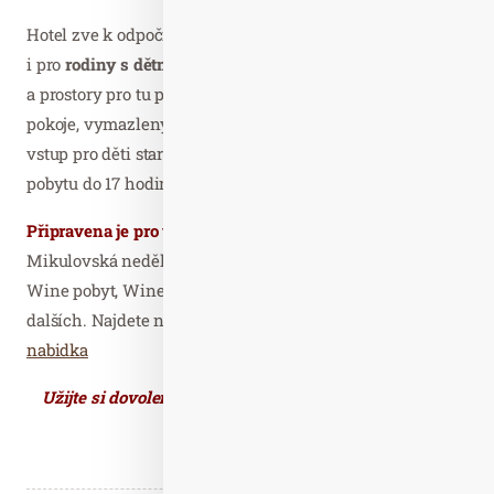
Hotel zve k odpočinku nejen dospělé, ale je přizpůsoben
i pro
rodiny s dětmi
a nabízí příjemné prostředí
a prostory pro tu pravou rodinnou dovolenou. Rodinné
pokoje, vymazlený dětský koutek, chutné dětské menu,
vstup pro děti starší 12 měsíců do Sky wellnes po dobu
pobytu do 17 hodin.
Připravena je pro vás i řada speciálních pobytů
:
Mikulovská nedělOFFka, Léto v Mikulově, Wellness &
Wine pobyt, Wine & Food, Romantika v Mikulově a řada
dalších. Najdete na
https://hotelvolarik.cz/cs/specialni-
nabidka
Užijte si dovolenou plnou pohody, odpočinku, zábavy
a zážitků.