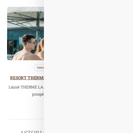
Čer. 27
2025
Cestujeme
Lázně
Wellness…
RESORT THERME LAA – Lázeňská destinace bez jazykové bariéry a stresu z dalekého cestování
Lázně THERME LAA mají co nabídnout: příjemně teplou a zdraví
prospěšnou termální vodu v denních…
Číst celý článek
Partneři