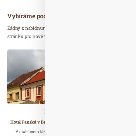
Vybíráme podobné články
Žádný z nabídnutých článků vás nezajímá? Aktualizujte
stránku pro nové výsledky...
Led. 26
2026
Cestujeme
Wellness…
Hotel Panská v Bechyni – wellness a odpočinek v srdci jižních Čech
V malebném lázeňském městečku Bechyně, obklopeném