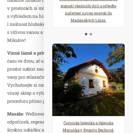
starostí všedních dnů a přijeďte
relaxace v oáze klidu a pohody.
v prostorách si můžete oddychnout v relaxační zóně
načerpat novou energii do
Několik druhů saun a různé
s výhledem na historické centrum města. Nově nabízí
Mariánských Lázní.
možnosti ochlazení.
i možnost hluboké relaxace v privátním prostoru
s vířivou vanou a panoramatickým výhledem na zámek
Mikulov!
Vinné lázně a privátní wellness:
jsou ideální pro strávení
času ve dvou, ať už s partnerem nebo kamarádkou. Tento
prostor nabízí soukromou sprchu, finskou saunu, dvě
vany pro relaxační koupel a dvě masérská lehátka.
Vychutnejte si romantiku v místnosti připomínající
vinný sklep s výhledem na vinice a rezervujte si
proceduru přímo pro vás.
Masáže
: Wellness & Wine hotel Volarik znamená
odpočinek, regeneraci, radost a pohodu – vyzkoušejte
Černická hájenka a Hájenka
širokou nabídku masáží
Marunka v Resortu Bechyně: