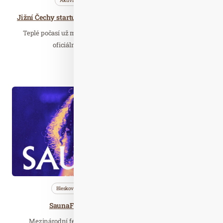
Aktivity
Bleskovky
Cestujeme
Jižní Čechy startují cyklosezonu 2026 – ideální destinace pro aktivní dovolenou
Teplé počasí už mnohé cyklisty nalákalo na první vyjížďky,
oficiální zahájení cyklistické sezony v…
Číst celý článek
Dub. 14
2026
Bleskovky
Saunování
Wellness…
SaunaFest 2026: Finále Mistrovství ČR
Mezinárodní festival zážitkového saunování a slavnost