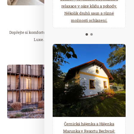
starostí všedních dnů a přijeďte
relaxace v oáze klidu a pohody.
načerpat novou energii do
Několik druhů saun a různé
Wellness…
Mariánských Lázní.
možnosti ochlazení.
Děvín De Luxe
Dopřejte si komfortu a luxusu v nových a moderních pokojích De
Luxe. Skvělá snídaně, kvalitní víno…
Číst celý článek
Čer. 01
2026
Černická hájenka a Hájenka
Wellness…
Marunka v Resortu Bechyně: