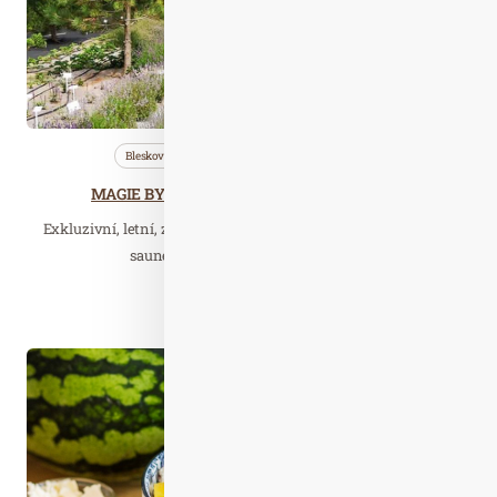
Bleskovky
Saunování
Wellness…
MAGIE BYLIN – Herbal workshop s destilací
Exkluzivní, letní, zážitkový workshop nejen pro profesionální
saunéry a pracovníky ve wellness…
Číst celý článek
Kvě. 15
2026