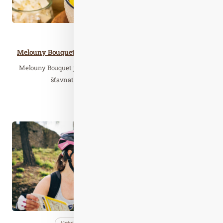
Zdravá…
Melouny Bouquet na talíři: 3 svěží recepty, které oživí letní sezónu
Melouny Bouquet jsou symbolem léta – vynikají svou sladkou,
šťavnatou chutí a přirozenou osvěžující…
Číst celý článek
Dub. 20
2026