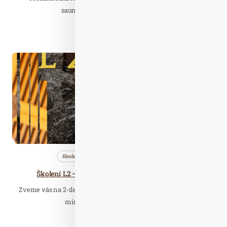
saunového divadla v INFINIT SEN.
Číst celý článek
Dub. 12
2026
Bleskovky
Profi…
Saunování
Školení L2 – Profi saunový mistr 18. - 19.5.2026
Zveme vás na 2-denní školení pro saunové mistry v obtížnosti
mírně až středně pokročilí, pro…
Číst celý článek