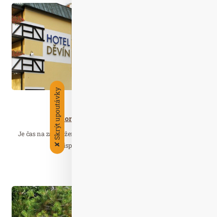
Kvě. 28
2026
Skrýt upoutávky
Wellness…
Senior Vital léto 2026 s bonusy navíc
Je čas na zasloužený odpočinek! Relaxujte v lázních a zároveň
přispějte k udržení či zlepšení své…
✘
Číst celý článek
Kvě. 25
2026