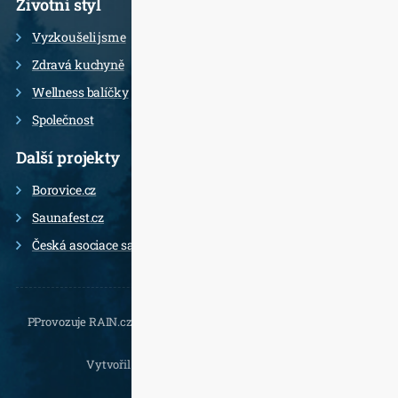
Životní styl
Vyzkoušeli jsme
Zdravá kuchyně
Wellness balíčky
Společnost
Další projekty
Borovice.cz
Saunafest.cz
Česká asociace saunérů
PProvozuje RAIN.cz, Daliborova 22a, 102 00 Praha 10 - Hostivař,
, e-
mail.:
Vytvořil
Jan Doušek
,
Wordpress
a
Leximo
.