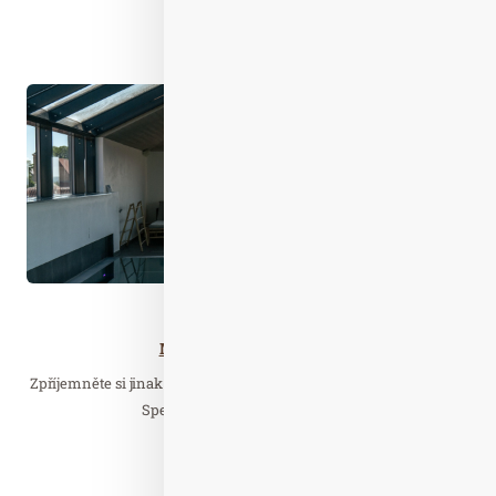
Číst celý článek
Kvě. 29
2026
Wellness…
Mikulovská nedělOFFka
Zpříjemněte si jinak obyčejnou neděli se slevou na ubytování 20%!
Speciální nabídka je platná při…
Číst celý článek