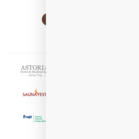
Stránkování
Načíst další články
1
2
Partneři