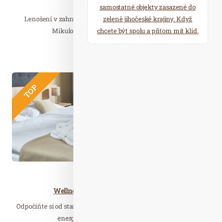
Léto v Mikulově
samostatné objekty zasazené do
Lenošení v zahradě u jezírka s drinkem v ruce nebo výlety
zeleně jihočeské krajiny. Když
Mikulovskem a zážitky z jedinečného…
chcete být spolu a přitom mít klid.
Číst celý článek
Kvě. 30
2026
TOP
Wellness…
Wellness & Relax s 15% slevou & Léto
Odpočiňte si od starostí všedních dnů a přijeďte načerpat novou
energii do příjemné atmosféry Spa…