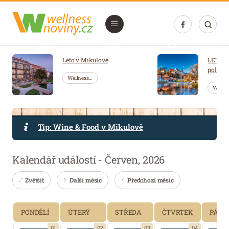
Navigace
Úvod
Léto v Mikulově
LETNÍ 
polopen
Saunování
Wellness…
Welln
Wellness mozaika
Bleskovky
Tip: Wine & Food v Mikulově
Soutěž
Kalendář událostí - Červen, 2026
Wellness balíčky
Společnost
Zvětšit
Další měsíc
Předchozí měsíc
Představujeme
PONDĚLÍ
ÚTERÝ
STŘEDA
ČTVRTEK
PÁTE
Kosmetika
01
02
03
04