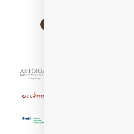
Číst celý článek
Stránkování
Načíst další články
1
2
Partneři