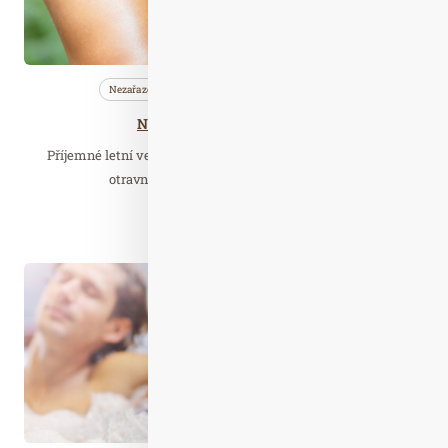
Nezařazené
Wellness…
Zajímavé…
Nepusťte si hmyz pod kůži!
Příjemné letní večery nás lákají ven. Bohužel, tam jsme pro
otravný hmyz lákadlem my, lidé. Jak…
Číst celý článek
Kvě. 27
2020