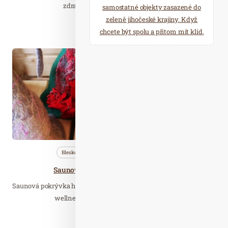
zdravého saunování, přírodních…
samostatné objekty zasazené do
zeleně jihočeské krajiny. Když
Číst celý článek
chcete být spolu a přitom mít klid.
Lis. 21
2021
Bleskovky
Nezařazené
Profi…
Saunové klobouky a čepice do sauny
Saunová pokrývka hlavy není jen pěkným doplňkem pro pobyt ve
wellness, ale je také velmi účinná pro…
Číst celý článek