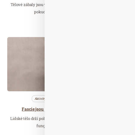
Tělové zábaly jsou vynikajícím doplňkem při péči o pokožku. A
pokud se při nich používají přírodní…
Číst celý článek
Říj. 09
2019
Aktivity
Nezařazené
Zajímavé…
Fascie jsou jako trampolína – svědčí jim pohyb
Lidské tělo drží pohromadě pojivové tkáně, tzv. fascie. Tato „síť“
funguje trošku jako trampolína –…