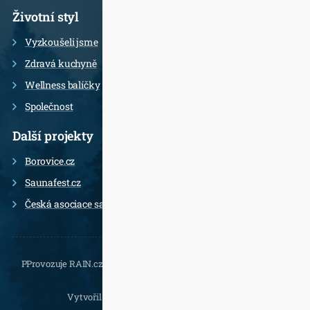
Životní styl
Vyzkoušeli jsme
Zdravá kuchyně
Wellness balíčky
Společnost
Další projekty
Borovice.cz
Saunafest.cz
Česká asociace saunérů
PProvozuje RAIN.cz, Daliborova 22a, 102 00 Praha 10 - Hostivař,
, e-
mail.:
Vytvořil
Jan Doušek
,
Wordpress
a
Leximo
.