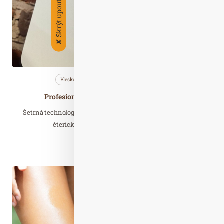
Skrýt upoutávky
✘
Bleskovky
Nezařazené
Profi…
Profesionální difuzér Aromen GreenSpace
Šetrná technologie pro provonění interiéru 100% přírodními
éterickými oleji. Nezahřívá esenciální…
Číst celý článek
Čer. 29
2020