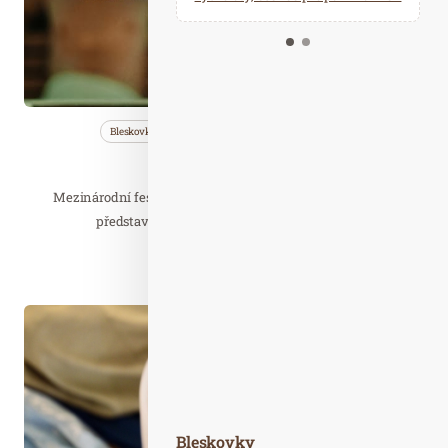
Kalendář událostí
Odebírejte náš newsletter
Kontakt
Bleskovky
Nezařazené
Saunování
SaunaFest 2025
Mezinárodní festival zážitkového saunování každoročně
představuje domácí i zahraniční saunové…
Číst celý článek
Čer. 02
2024
Bleskovky