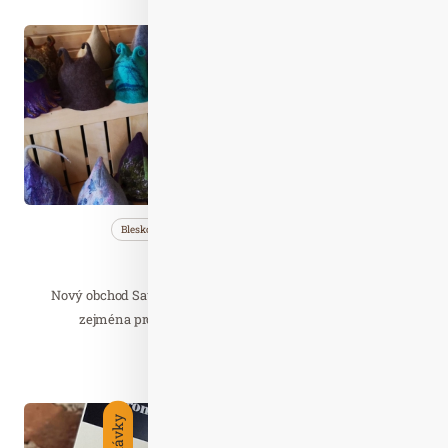
Lis. 04
2021
Bleskovky
Nezařazené
Profi…
Saunové klobouky
Nový obchod Saunového mága přináší zajímavé produkty
zejména pro zážitkové a netradiční saunování.…
Číst celý článek
Čer. 11
2021