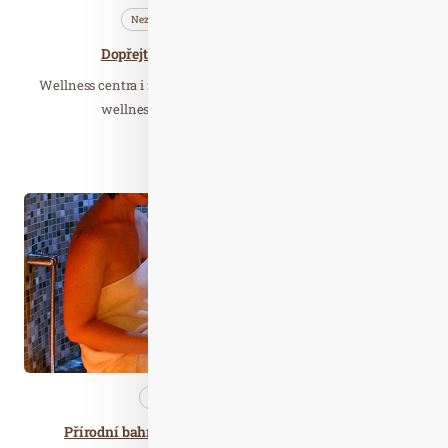
Nezařazené
Profi…
Téma
Dopřejte si pohodu domácího wellness
Wellness centra i masážní salony konečně otevřeli a benefity
wellness si můžeme užívat kde se nám…
Číst celý článek
Úno. 08
2020
Nezařazené
Zajímavé…
Přírodní bahna zeštíhlí postavu i rozhýbou lymfu