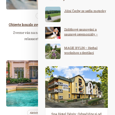
Jižní Čechy ze sedla motorky
Nezařazené
Zajímavé…
Objevte kouzlo zvukových lázní v Parkhotelu Šumavské bylinné lázně
Zážitkové saunování a
Zveme vás na nezapomenutelnou cestu do světa zvuků a
saunové ceremoniály –
relaxace! Přijďte s námi objevit kouzelnou…
školení. Nejbližší termín: 31.8.
- 1.9. 2026
MAGIE BYLIN – Herbal
Číst celý článek
workshop s destilací
Dub. 30
2024
Aktivity
Cestujeme
Nezařazené
Spa Hotel Děvín: Odpočiňte si od
Saunový ráj Holice: Odpočinek a