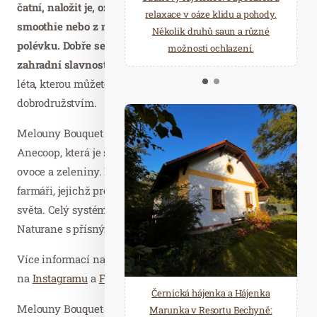
čatní, naložit je, ozvláštnit jimi dezerty, vylepšit
starostí všedních dnů a přijeďte
relaxace v oáze klidu a pohody.
smoothie nebo z nich dokonce připravit letní studenou
načerpat novou energii do
Několik druhů saun a různé
polévku. Dobře se budou vyjímat na pikniku nebo
Mariánských Lázní.
možnosti ochlazení.
zahradní slavnosti
. Melouny Bouquet jsou zkrátka esencí
léta, kterou můžete vzít snadno třeba na výlet nebo za
dobrodružstvím.
Melouny Bouquet dováží do České republiky společnost
Anecoop, která je španělským lídrem v exportu čerstvého
ovoce a zeleniny. Firma spolupracuje s více než 150 000
farmáři, jejichž produkty vyváží do více než 60 zemí
světa. Celý systém je chráněn ochrannou známkou
Naturane s přísnými předpisy.
Více informací najdete na
www.nejlepsimelouny.cz
nebo
na
Instagramu
a
Facebooku
.
Černická hájenka a Hájenka
Melouny Bouquet jsou k dostání od konce dubna v
Marunka v Resortu Bechyně: