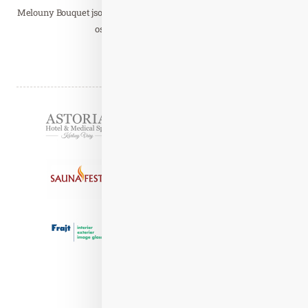
Melouny Bouquet jsou synonymem pro vynikající chuť, čerstvost a
osvěžení. Díky své sladké a…
Číst celý článek
Partneři