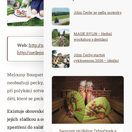
Jižní Čechy ze sedla motorky
MAGIE BYLIN – Herbal
workshop s destilací
Web:
http://nejmelouny.cz
http://nejlepsimelouny.cz
Jižní Čechy startují
cyklosezonu 2026 – ideální
destinace pro aktivní
dovolenou
Melouny Bouquet mají však velkou přednost navíc:
neobsahují pecky, ale jen malá měkká zrníčka, kterých si
při polykání sotva všimnete. Tuto výhodu ocení zejména
děti, které se peckám vyhýbají nejčastěji.
Existuje obrovské množství receptů, které využívají
jejich sladkou a osvěžující chuť. Můžete je přidat jako
zpestření do salátů, do letních koktejlů, do sorbetů, do
Spa Hotel Děvín: Odpočiňte si od
Saunový ráj Holice: Odpočinek a