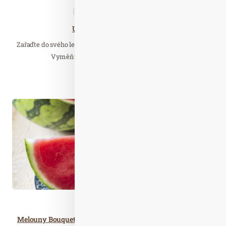
Nezařazené
Zdravá…
Utečte letní nudě na talíři
Zařaďte do svého letního menu zábavu s jednoduchými recepty.
Vyměňte své obvyklé vaření v kuchyni…
Číst celý článek
Kvě. 23
2025
Zdravá…
Melouny Bouquet na talíři: Kreativní recepty, které oživí nadcházející sezónu