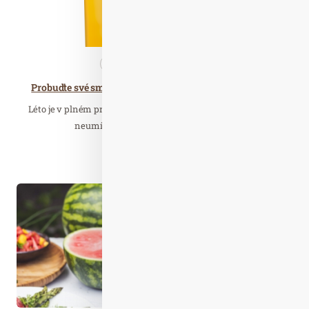
Nezařazené
Zdravá…
Probuďte své smysly ranní kávou na čerstvém vzduchu
Léto je v plném proudu, ale ani v těchto rozpálených dnech si
neumíte představit chvilku bez šálku…
Číst celý článek
Čer. 20
2020