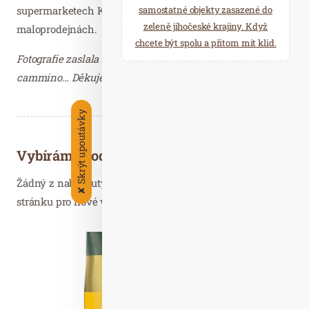
supermarketech Kaufland, Globus, Albert a ve vybraných
samostatné objekty zasazené do
zeleně jihočeské krajiny. Když
maloprodejnách.
chcete být spolu a přitom mít klid.
Fotografie zaslala Dagmar Kutilová, PR consultant
cammino… Děkujeme.
Skrýt upoutávky
Vybíráme podobné články
Žádný z nabídnutých článků vás nezajímá? Aktualizujte
✘
stránku pro nové výsledky...
Čer. 02
2024